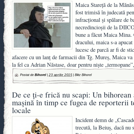
Maica Stareţă de la Mănăst
fost trimisă în judecată pe
infracţional şi spălare de b
necredincioşii de la DIIC
bune a făcut Maica Mina.
dracului, maica s-a apucat 
lucesc de parcă ar fi de sti
afacere cu un lanţ de farmacii din Tg. Mureş, Maica va 
la fel ca Adrian Năstase, doar pentru nişte „termopane”
Postat de
Bihorel
|
23 aprilie 2015
|
Blitz Bihorel
De ce ţi-e frică nu scapi: Un bihorean a
maşină în timp ce fugea de reporterii t
locale
Incident demn de „Cascado
trecută, la Beiuş, dacă nu s