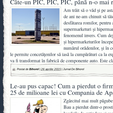
Câte-un PIC, PIC, PIC, până n-o mai
Am trăit să o văd şi pe as
de ani ne-am chinuit să tăi
desfătarea romilor, pentru 
supermarketuri şi hipermar
fenomenul invers. Cum dej
şi hipermarketurilor începe
numărul orădenilor, şi în co
le permite concetăţenilor să iasă la cumpărături ca la e
va fi transformat în fabrică de componente auto. Este c
Postat de
Bihorel
|
26 aprilie 2015
|
Jurnal De Bihorel
Le-au pus capac! Cum a pierdut o firm
25 de milioane lei cu Compania de Ap
Zgârcitul mai mult păgube
Bau a pierdut dintr-o prost