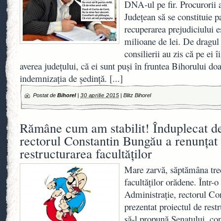
DNA-ul pe fir. Procurorii 
Judeţean să se constituie pa
recuperarea prejudiciului e
milioane de lei. De dragul
consilierii au zis că pe ei
averea judeţului, că ei sunt puşi în fruntea Bihorului doa
indemnizaţia de şedinţă.
[...]
Postat de
Bihorel
|
30 aprilie 2015
|
Blitz Bihorel
Rămâne cum am stabilit! Înduplecat de
rectorul Constantin Bungău a renunţat 
restructurarea facultăţilor
Mare zarvă, săptămâna trec
facultăţilor orădene. Într-o
Administraţie, rectorul Co
prezentat proiectul de rest
să-l propună Senatului, co