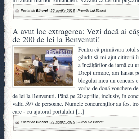
Postat de
Bihorel
|
22 aprilie 2015
|
Premiile Lui Bihorel
A avut loc extragerea: Vezi dacă ai câ
de 200 de lei la Benvenuti!
Pentru că primăvara totul
gândit să-mi ajut cititorii 
a încălţărilor de iarnă cu un
Drept urmare, am lansat p
blogului meu un concurs c
vorba de două vouchere de
de lei la Benvenuti. Până pe 20 aprilie, inclusiv, în con
valid 597 de persoane. Numele concurenţilor au fost trecu
care - cu ajutorul portalului
[...]
Postat de
Bihorel
|
21 aprilie 2015
|
Jurnal De Bihorel