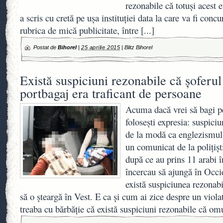
rezonabile că totuşi acest 
a scris cu cretă pe uşa instituţiei data la care va fi concu
rubrica de mică publicitate, între
[...]
Postat de
Bihorel
|
25 aprilie 2015
|
Blitz Bihorel
Există suspiciuni rezonabile că şoferul
portbagaj era traficant de persoane
Acuma dacă vrei să bagi p
foloseşti expresia: suspiciu
de la modă ca englezismul
un comunicat de la poliţişti
după ce au prins 11 arabi î
încercau să ajungă în Occi
există suspiciunea rezonabi
să o şteargă în Vest. E ca şi cum ai zice despre un violat
treaba cu bărbăţie că există suspiciuni rezonabile că omu