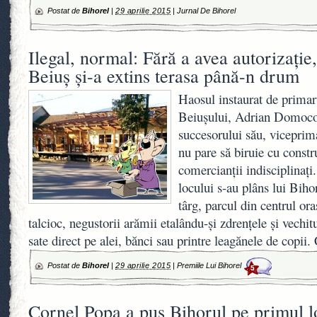
Postat de
Bihorel
|
29 aprilie 2015
|
Jurnal De Bihorel
Ilegal, normal: Fără a avea autorizaţie,
Beiuş şi-a extins terasa până-n drum
Haosul instaurat de primar
Beiuşului, Adrian Domocoş
succesorului său, viceprim
nu pare să biruie cu constru
comercianţii indisciplinaţ
locului s-au plâns lui Bihor
târg, parcul din centrul or
talcioc, negustorii arămii etalându-şi zdrenţele şi vechit
sate direct pe alei, bănci sau printre leagănele de copi
Postat de
Bihorel
|
29 aprilie 2015
|
Premiile Lui Bihorel
5
Cornel Popa a pus Bihorul pe primul l