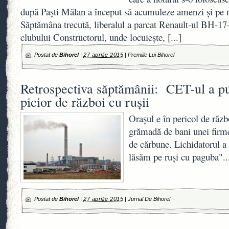
după Paşti Mălan a început să acumuleze amenzi şi pe m
Săptămâna trecută, liberalul a parcat Renault-ul BH-17
clubului Constructorul, unde locuieşte,
[...]
Postat de
Bihorel
|
27 aprilie 2015
|
Premiile Lui Bihorel
Retrospectiva săptămânii: CET-ul a p
picior de război cu ruşii
Oraşul e în pericol de răz
grămadă de bani unei firme
de cărbune. Lichidatorul a 
lăsăm pe ruşi cu paguba".
Postat de
Bihorel
|
27 aprilie 2015
|
Jurnal De Bihorel