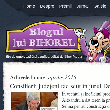
Home
Despre
Premii
Jurnal
Galele
aprilie 2015
Arhivele lunare:
Consilierii judeţeni fac scut în jurul 
În vechiul şi încâlcitul pro
Alexandru a dat teren la pr
Selina pentru construcţia de