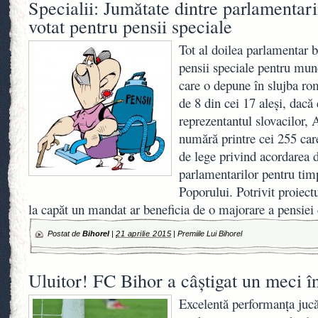
Specialii: Jumătate dintre parlamentari
votat pentru pensii speciale
Tot al doilea parlamentar b
pensii speciale pentru mun
care o depune în slujba ro
de 8 din cei 17 aleşi, dacă 
reprezentantul slovacilor,
numără printre cei 255 car
de lege privind acordarea d
parlamentarilor pentru tim
Poporului. Potrivit proiectu
la capăt un mandat ar beneficia de o majorare a pensiei
Postat de
Bihorel
|
21 aprilie 2015
|
Premiile Lui Bihorel
Uluitor! FC Bihor a câştigat un meci î
Excelentă performanţa jucăt