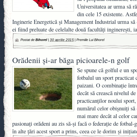
Universitatea ar urma să r
din cele 15 existente. Astfe
Inginerie Energetică şi Management Industrial urma să 
ei fiind preluate de celelalte două facultăţi inginereşti, 
Postat de
Bihorel
|
30 aprilie 2015
|
Premiile Lui Bihorel
Orădenii şi-ar băga picioarele-n golf
Se spune că golful e un sp
fotbalul un sport practicat 
paizani. O combinaţie între
decât să crească nivelul de 
practicanţilor noului sport
numărul celor obişnuiţi să 
mai mare decât al celor ca
pasionaţi orădeni au zis să-şi facă o federaţie de fotbal-
în alte ţări acest sport a prins, ceea ce le dorim şi iniţia