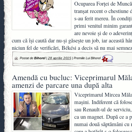
Ocuparea Forţei de Muncă,
tranşat recent o chestiune 
s-au ferit mereu. În condiţi
primi venitul minim garanta
are nevoie şi de o adever
cum că îşi caută dar nu-şi găseşte un job, iar această hâ
niciun fel de verificări, Békési a decis să nu mai semne
Postat de
Bihorel
|
28 aprilie 2015
|
Premiile Lui Bihorel
2
Amendă cu bucluc: Viceprimarul Măl
amenzi de parcare una după alta
Viceprimarul Mircea Mălan
maşini. Indiferent că folos
sau Renault-ul de serviciu
ca un magnet. După ce a pr
numai două săptămâni cu 
care a hotărât s-o foloseasc