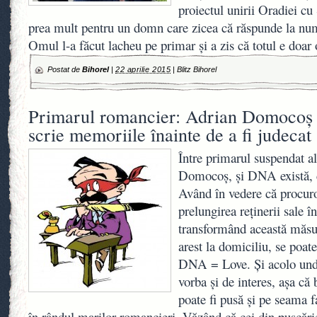
proiectul unirii Oradiei cu
prea mult pentru un domn care zicea că răspunde la nu
Omul l-a făcut lacheu pe primar şi a zis că totul e doar
Postat de
Bihorel
|
22 aprilie 2015
|
Blitz Bihorel
Primarul romancier: Adrian Domocoş a
scrie memoriile înainte de a fi judecat
Între primarul suspendat a
Domocoş, şi DNA există, cl
Având în vedere că procuro
prelungirea reţinerii sale în
transformând această măsu
arest la domiciliu, se po
DNA = Love. Şi acolo unde
vorba şi de interes, aşa că
poate fi pusă şi pe seama fa
în rândul marilor romancieri. Văzând că cei din puşcăr