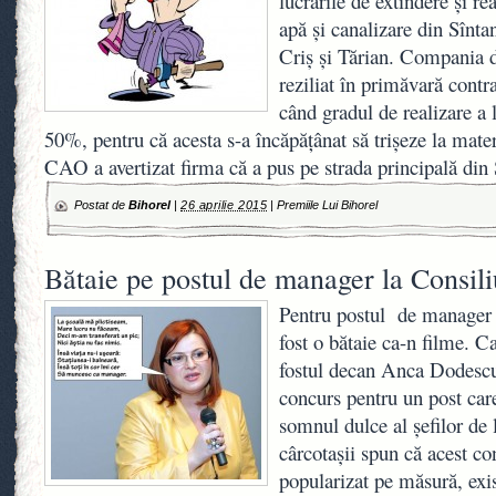
lucrările de extindere şi re
apă şi canalizare din Sînta
Criş şi Tărian. Compania
reziliat în primăvară contr
când gradul de realizare a 
50%, pentru că acesta s-a încăpăţânat să trişeze la mater
CAO a avertizat firma că a pus pe strada principală din
Postat de
Bihorel
|
26 aprilie 2015
|
Premiile Lui Bihorel
Bătaie pe postul de manager la Consili
Pentru postul de manager 
fost o bătaie ca-n filme. 
fostul decan Anca Dodescu 
concurs pentru un post care
somnul dulce al şefilor de 
cârcotaşii spun că acest co
popularizat pe măsură, exis