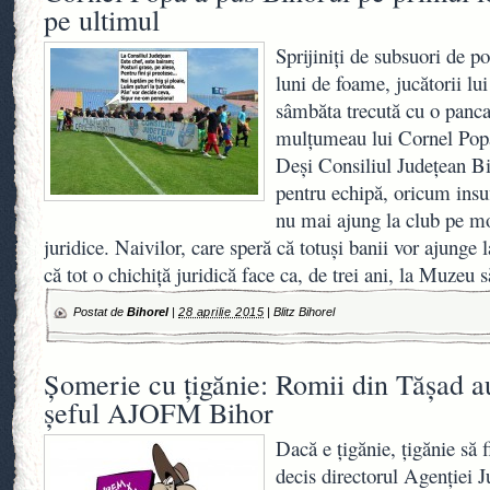
pe ultimul
Sprijiniţi de subsuori de pol
luni de foame, jucătorii lu
sâmbăta trecută cu o pancar
mulţumeau lui Cornel Pop
Deşi Consiliul Judeţean Bi
pentru echipă, oricum insuf
nu mai ajung la club pe mo
juridice. Naivilor, care speră că totuşi banii vor ajunge 
că tot o chichiţă juridică face ca, de trei ani, la Muzeu
Postat de
Bihorel
|
28 aprilie 2015
|
Blitz Bihorel
Şomerie cu ţigănie: Romii din Tăşad au
şeful AJOFM Bihor
Dacă e ţigănie, ţigănie să 
decis directorul Agenţiei 