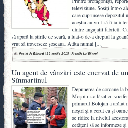
Printre protagonişti, report
televiziune. Sosiţi într-o a
care cuprinsese depozitul u
aceştia au vrut să îi ia int
dintre angajaţii fabricii. Ca
să apară la ştirile de seară, a luat-o de-a dreptul la goană 
vrut să traverseze şoseaua. Atâta numai
[...]
Postat de
Bihorel
|
23 aprilie 2015
|
Premiile Lui Bihorel
Un agent de vânzări este enervat de un
Sînmartinul
Depunerea de coroane la bu
Moşoiu s-a lăsat cu vocifer
primarul Bolojan a arătat m
noştri şi a cerut ca şi oame
se ridice la nivelul acestor
cetăţeni să se informeze şi 