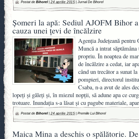
Postat de
Bihorel
|
24 aprilie 2015
|
Jurnal De Bihorel
Şomeri la apă: Sediul AJOFM Bihor a 
cauza unei ţevi de încălzire
Agenţia Judeţeană pentru 
Muncă a intrat săptămâna t
propriu. În noaptea de marţ
de încălzire a cedat, iar ap
când un trecător a sunat l
pompieri, directorul institu
Csaba, n-a avut de ales de
lopeţi şi găleţi şi, în miezul nopţii, să adune apa ce cur
trotuare. Inundaţia s-a lăsat şi cu pagube materiale, apa
Postat de
Bihorel
|
24 aprilie 2015
|
Premiile Lui Bihorel
Maica Mina a deschis o spălătorie. De