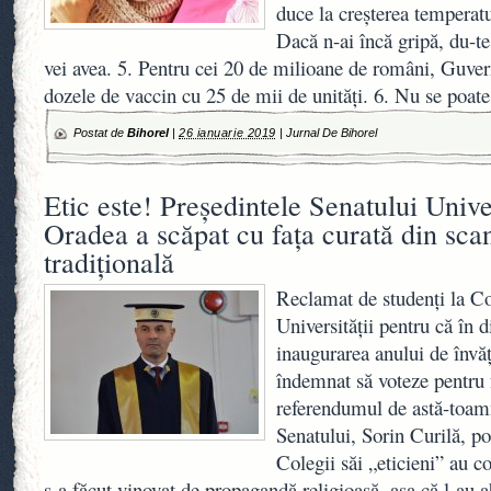
duce la creșterea temperatu
Dacă n-ai încă gripă, du-t
vei avea. 5. Pentru cei 20 de milioane de români, Guver
dozele de vaccin cu 25 de mii de unități. 6. Nu se poat
Postat de
Bihorel
|
26 ianuarie 2019
|
Jurnal De Bihorel
Etic este! Președintele Senatului Univer
Oradea a scăpat cu fața curată din sca
tradițională
Reclamat de studenţi la Co
Universităţii pentru că în d
inaugurarea anului de înv
îndemnat să voteze pentru f
referendumul de astă-toamn
Senatului, Sorin Curilă, poa
Colegii săi „eticieni” au c
s-a făcut vinovat de propagandă religioasă, aşa că l-au a