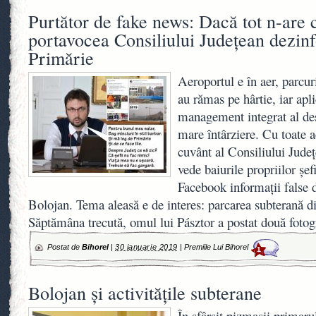
Purtător de fake news: Dacă tot n-are 
portavocea Consiliului Judeţean dezi
Primărie
Aeroportul e în aer, parcuri
au rămas pe hârtie, iar apl
management integrat al deș
mare întârziere. Cu toate a
cuvânt al Consiliului Jude
vede baiurile propriilor şef
Facebook informații false 
Bolojan. Tema aleasă e de interes: parcarea subterană d
Săptămâna trecută, omul lui Pásztor a postat două fotogra
Postat de
Bihorel
|
30 ianuarie 2019
|
Premiile Lui Bihorel
1
Bolojan și activitățile subterane
În sfârșit pizmașii primar