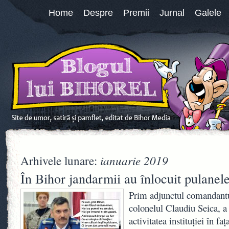
Home
Despre
Premii
Jurnal
Galele
ianuarie 2019
Arhivele lunare:
În Bihor jandarmii au înlocuit pulanele
Prim adjunctul comandantul
colonelul Claudiu Seica, a
activitatea instituției în fa