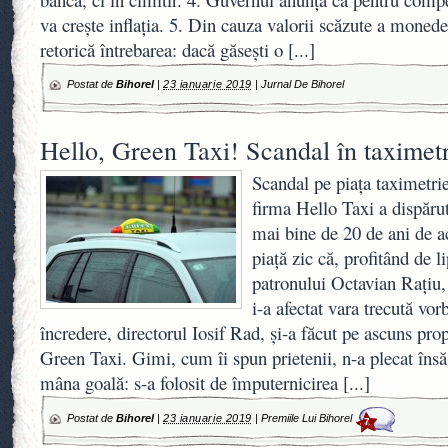
va crește inflația. 5. Din cauza valorii scăzute a moned
retorică întrebarea: dacă găsești o
[...]
Postat de
Bihorel
|
23 ianuarie 2019
|
Jurnal De Bihorel
Hello, Green Taxi! Scandal în taximet
Scandal pe piaţa taximetri
firma Hello Taxi a dispăru
mai bine de 20 de ani de ac
piaţă zic că, profitând de l
patronului Octavian Raţiu,
i-a afectat vara trecută vor
încredere, directorul Iosif Rad, şi-a făcut pe ascuns pro
Green Taxi. Gimi, cum îi spun prietenii, n-a plecat însă
mâna goală: s-a folosit de împuternicirea
[...]
Postat de
Bihorel
|
23 ianuarie 2019
|
Premiile Lui Bihorel
7