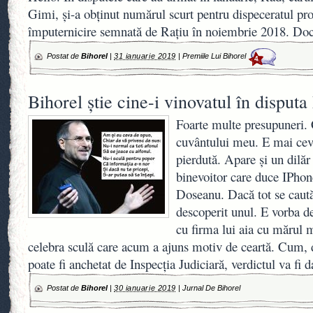
Gimi, şi-a obţinut numărul scurt pentru dispeceratul pro
împuternicire semnată de Raţiu în noiembrie 2018. D
Postat de
Bihorel
|
31 ianuarie 2019
|
Premiile Lui Bihorel
4
Bihorel știe cine-i vinovatul în dispu
Foarte multe presupuneri.
cuvântului meu. E mai ceva
pierdută. Apare și un dilăr
binevoitor care duce IPhon
Doseanu. Dacă tot se caută
descoperit unul. E vorba de
cu firma lui aia cu mărul m
celebra sculă care acum a ajuns motiv de ceartă. Cum, 
poate fi anchetat de Inspecția Judiciară, verdictul va fi 
Postat de
Bihorel
|
30 ianuarie 2019
|
Jurnal De Bihorel