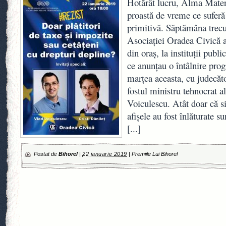
Hotărât lucru, Alma Mater
proastă de vreme ce suferă
primitivă. Săptămâna trecut
Asociaţiei Oradea Civică a
din oraş, la instituţii publi
ce anunţau o întâlnire pro
marţea aceasta, cu judecăto
fostul ministru tehnocrat a
Voiculescu. Atât doar că s
afişele au fost înlăturate su
[...]
Postat de
Bihorel
|
22 ianuarie 2019
|
Premiile Lui Bihorel