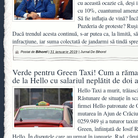
cu această ocazie că, deși i
cu 10%, cuantumul amenzi
Să fie inflația de vină? Înc
Puzderia de proteste? Ruș
Dacă trendul acesta continuă, s-ar putea ca, la limită, s
infracțiune, iar suma colectată de jandarmi să tindă spr
Postat de
Bihorel
|
31 ianuarie 2019
|
Jurnal De Bihorel
Verde pentru Green Taxi! Cum a rămas 
de la Hello cu salariul neplătit de doi 
Hello Taxi a murit, trăias
Răstunare de situaţie în sc
firmei Hello patronate de 
mutarea în Ajun de Crăciu
0259.949 şi a tuturor taxime
Green, înfiinţată de Iosif R
Hello. În disputele care au urmat în ianuarie, Rad, cărui