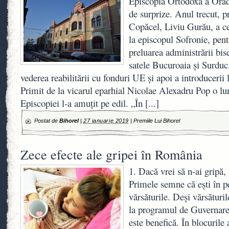
Episcopia Ortodoxă a Oradi
de surprize. Anul trecut, 
Copăcel, Liviu Gurău, a ce
la episcopul Sofronie, pent
preluarea administrării bis
satele Bucuroaia şi Surduc,
vederea reabilitării cu fonduri UE şi apoi a introducerii lo
Primit de la vicarul eparhial Nicolae Alexadru Pop o lu
Episcopiei l-a amuţit pe edil. „În
[...]
Postat de
Bihorel
|
27 ianuarie 2019
|
Premiile Lui Bihorel
Zece efecte ale gripei în România
1. Dacă vrei să n-ai gripă, 
Primele semne că ești în pe
vărsăturile. Deși vărsăturil
la programul de Guvernare
este benefică. În blocurile 