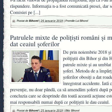
răspundere. Informaţia n-a fost comunicată presei, dar s
Comisiei pe
[...]
Postat de
Bihorel
|
26 ianuarie 2019
|
Premiile Lui Bihorel
Patrulele mixte de polițiști români și 
dat ceaiul șoferilor
De prin noiembrie 2018 și 
polițiștii din Bihor și din
patrule mixte și au umblat
șoferi. Metoda de a împărți
șoferilor obosiți a dat road
înregistrat accidente. Iată 
prevenție, nu doar pândă, ca să amendăm șoferii după p
concluzia care se desprinde din toată această acțiune est
mai responsabili numai după ce polițiștii le dau ceaiul.
Postat de
Bihorel
|
25 ianuarie 2019
|
Blitz Bihorel