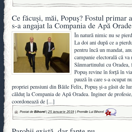
Ce făcuşi, măi, Popuş? Fostul primar 
s-a angajat la Compania de Apă Orade
În natură nimic nu se pierd
La doi ani după ce a pierd
pentru încă un mandat, anu
campanie electorală că va r
Sânmartinului cu Oradea, 
Popuş revine în forţă în v
pauză în care s-a ocupat n
propriei pensiuni din Băile Felix, Popuş şi-a găsit de lu
călduţ la Compania de Apă Oradea. Inginer de profesie, 
coordonează de
[...]
Postat de
Bihorel
|
25 ianuarie 2019
|
Premiile Lui Bihorel
2
Parohii există, dar fapte nu