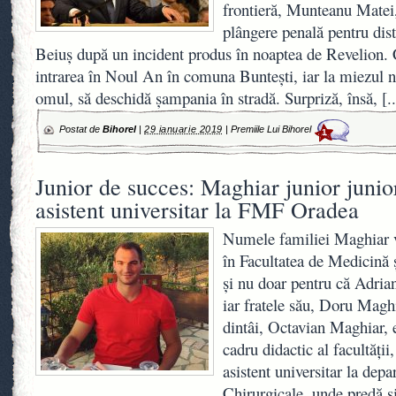
frontieră, Munteanu Matei,
plângere penală pentru dist
Beiuş după un incident produs în noaptea de Revelion. C
intrarea în Noul An în comuna Bunteşti, iar la miezul nop
omul, să deschidă şampania în stradă. Surpriză, însă,
[.
Postat de
Bihorel
|
29 ianuarie 2019
|
Premiile Lui Bihorel
1
Junior de succes: Maghiar junior junio
asistent universitar la FMF Oradea
Numele familiei Maghiar va
în Facultatea de Medicină 
şi nu doar pentru că Adria
iar fratele său, Doru Maghi
dintâi, Octavian Maghiar, e
cadru didactic al facultăţii
asistent universitar la dep
Chirurgicale, unde predă şi