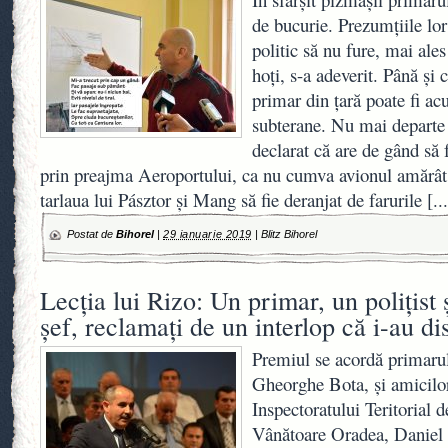
de bucurie. Prezumțiile lor
politic să nu fure, mai ales
hoți, s-a adeverit. Până și 
primar din țară poate fi acu
subterane. Nu mai departe d
declarat că are de gând să
prin preajma Aeroportului, ca nu cumva avionul amărât 
tarlaua lui Pásztor și Mang să fie deranjat de farurile
[..
Postat de
Bihorel
|
29 ianuarie 2019
|
Blitz Bihorel
Lecţia lui Rizo: Un primar, un poliţist 
şef, reclamaţi de un interlop că i-au d
Premiul se acordă primaru
Gheorghe Bota, şi amicilor 
Inspectoratului Teritorial 
Vânătoare Oradea, Daniel C