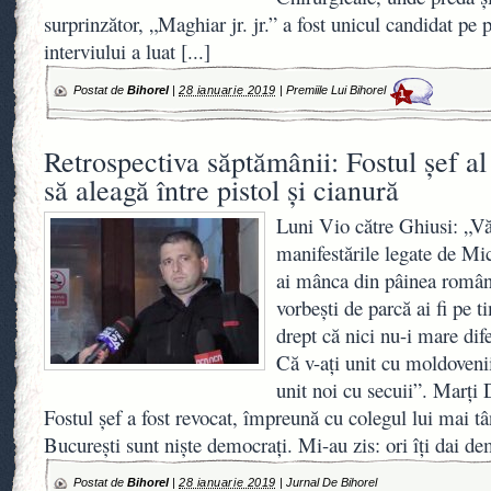
surprinzător, „Maghiar jr. jr.” a fost unicul candidat pe p
interviului a luat
[...]
Postat de
Bihorel
|
28 ianuarie 2019
|
Premiile Lui Bihorel
1
Retrospectiva săptămânii: Fostul șef a
să aleagă între pistol și cianură
Luni Vio către Ghiusi: „Vă
manifestările legate de Mi
ai mânca din pâinea român
vorbești de parcă ai fi pe 
drept că nici nu-i mare dif
Că v-ați unit cu moldoveni
unit noi cu secuii”. Marț
Fostul șef a fost revocat, împreună cu colegul lui mai tâ
București sunt niște democrați. Mi-au zis: ori îți dai de
Postat de
Bihorel
|
28 ianuarie 2019
|
Jurnal De Bihorel