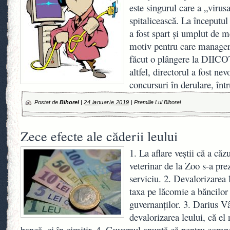
este singurul care a „virusa
spitalicească. La începutul 
a fost spart şi umplut de m
motiv pentru care manager
făcut o plângere la DIICOT
altfel, directorul a fost nevo
concursuri în derulare, înt
Postat de
Bihorel
|
24 ianuarie 2019
|
Premiile Lui Bihorel
Zece efecte ale căderii leului
1. La aflare veștii că a căz
veterinar de la Zoo s-a pre
serviciu. 2. Devalorizarea 
taxa pe lăcomie a băncilor 
guvernanților. 3. Darius Vâ
devalorizarea leului, că el 
bancă, ci în cimitir. 4. Guvernul anunță că pentru compe