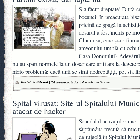
S-a făcut dreptate! După c
bocancii în preacurata bise
pricină de șpagă la achiziți
dosarul a fost închis pe mot
Chiar așa, cine și-ar fi im
amvonului umblă cu ochiul
Casa Domnului? Adevărul e
nu au spart normele la un dosar care ar fi ars la degete
nicio problemă: dacă unii se simt nedreptățiți, pot sta lin
Postat de
Bihorel
|
24 ianuarie 2019
|
Premiile Lui Bihorel
Spital virusat: Site-ul Spitalului Muni
atacat de hackeri
Scandalul acuzaţiilor unor 
săptămâna trecută că micuţ
de rujeolă în Spitalul Mun