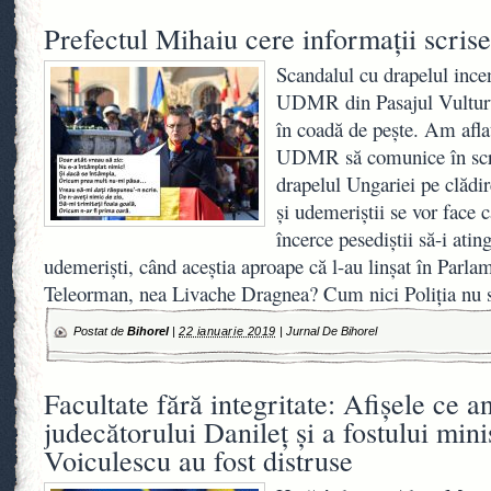
Prefectul Mihaiu cere informații scri
Scandalul cu drapelul incen
UDMR din Pasajul Vulturu
în coadă de pește. Am aflat
UDMR să comunice în scri
drapelul Ungariei pe clădir
și udemeriștii se vor face 
încerce pesediștii să-i ati
udemeriști, când aceștia aproape că l-au linșat în Parla
Teleorman, nea Livache Dragnea? Cum nici Poliția nu
Postat de
Bihorel
|
22 ianuarie 2019
|
Jurnal De Bihorel
Facultate fără integritate: Afișele ce a
judecătorului Danileț și a fostului min
Voiculescu au fost distruse