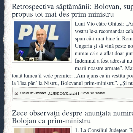
Retrospectiva săptămânii: Bolovan, sup
propus tot mai des prim ministru
Luni Vio către Ghiusi: „A
vostru le-a recomandat celo
spun că-i mai bine în Româ
Ungaria și să vină peste n
numai că s-a aflat doar jum
Îndemnul a fost adresat nu 
marii noastre armate”. Mar
toată lumea îl vede premier: „Am ajuns ca în vestita po
la Tisa pân’ la Nistru, Bolovanul prim-ministru”. „Și n
Postat de
Bihorel
|
11 noiembrie 2024
|
Jurnal De Bihorel
Zece observații despre anunțata numire 
Bolojan ca prim-ministru
1. La Consiliul Județean Bi