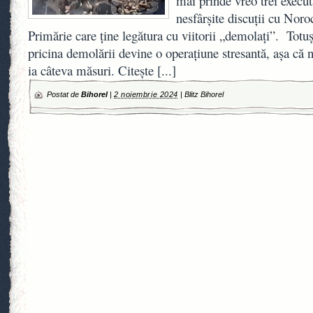
mai prinde vreo trei execut
nesfârșite discuții cu Nor
Primărie care ține legătura cu viitorii „demolați”. Totuș
pricina demolării devine o operațiune stresantă, așa că n
ia câteva măsuri. Citește
[...]
Postat de
Bihorel
|
2 noiembrie 2024
|
Blitz Bihorel