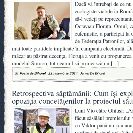
Dacă vă întrebați de ce nu 
ecologiste viabile în Româ
să-l vedeți pe reprezentant
Octavian Floruța. Omul, c
eufemistic, a participat la
de Federația Patronilor, ală
mai toate partidele implicate în campania electorală. Da
măcar au păstrat decența, Floruța a venit cu propunerea 
modelul Simion, tot neamul să primească un
[...]
Postat de
Bihorel
|
22 noiembrie 2024
|
Jurnal De Bihorel
Retrospectiva săptămânii: Cum își expl
opoziția concetățenilor la proiectul său
Luni Vio către Ghiusi: „Ai
făcut săsălăul premierului
cu Viktor până nu și-a aran
verificat de două ori să fie 