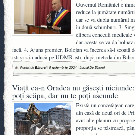
Guvernul României e înmo
reduce la jumătate numărul
dar se va dubla numărul min
în două schimburi. 3. Sing
elibera concedii medicale 
dar acesta se va da bolnav 
facă. 4. Ajuns premier, Bolojan va încerca să-i scoată 
iști și să-i aducă pe UDMR-iști, după metoda din Bihor
Postat de
Bihorel
|
9 noiembrie 2024
|
Jurnal De Bihorel
Viață ca-n Oradea nu găsești niciunde
poți scăpa, dar nu te poți ascunde
Există un concetățean care 
din casă de două ori de Pr
avut alte planuri cu propri
proporția se păstrează, până