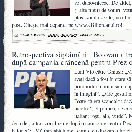
vot duhovnicesc. De altfel
și alte tipuri de voturi: vot
pios, votul ascetic, votul î
post. Citește mai departe, pe www.eBihoreanul.ro!
Postat de
Bihorel
|
30 noiembrie 2024
|
Jurnal De Bihorel
Retrospectiva săptămânii: Bolovan a tr
după campania crâncenă pentru Prezid
Luni Vio către Ghiusi: „Ma
aveți dacă a fost în stare s
primarului, numai să nu ap
în imagini”. „Mie gestul m
Poate că era scandalos dac
incoloră, ci primea, de exe
italian: roșu, alb, verde”.
de județ, a tras concluziile după o campanie pentru Prez
baionetă: „Mă întreabă lumea cum e cu divizarea forțel