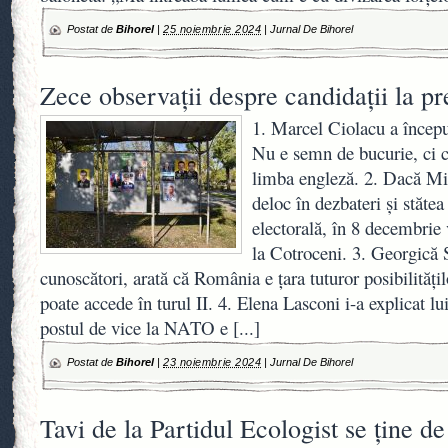
Postat de
Bihorel
|
25 noiembrie 2024
|
Jurnal De Bihorel
Zece observații despre candidații la pr
1. Marcel Ciolacu a început
Nu e semn de bucurie, ci că 
limba engleză. 2. Dacă M
deloc în dezbateri și stăte
electorală, în 8 decembrie 
la Cotroceni. 3. Georgică 
cunoscători, arată că România e țara tuturor posibilități
poate accede în turul II. 4. Elena Lasconi i-a explicat 
postul de vice la NATO e
[...]
Postat de
Bihorel
|
23 noiembrie 2024
|
Jurnal De Bihorel
Tavi de la Partidul Ecologist se ține de