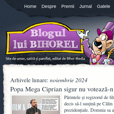
Home
Despre
Premii
Jurnal
Galele
noiembrie 2024
Arhivele lunare:
Popa Mega Ciprian sigur nu votează-n
Părintele și regizorul de 
decis să-l susțină pe Căli
prezidențiale. Domnia sa a 