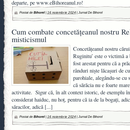
departe, pe www.eBihoreanul.ro!
Postat de
Bihorel
|
16 noiembrie 2024
|
Jurnal De Bihorel
Cum combate concetățeanul nostru Rel
misticismul
Concetățeanul nostru căruia
Ruginitu’ este o victimă 
fost arestat pentru că a pr
rânduri niște lăcașuri de cu
parohiale, alegându-se cu
că sărăcia nu e foarte mar
activitate. Sigur că, în alt context istoric, de exemplu î
considerat haiduc, nu hoț, pentru că ia de la bogați, adic
săracilor, adică
[...]
Postat de
Bihorel
|
16 noiembrie 2024
|
Jurnal De Bihorel