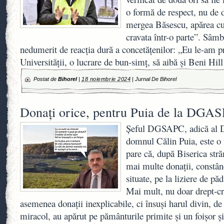
o formă de respect, nu de 
mergea Băsescu, apărea cu 
cravata într-o parte”. Sâm
nedumerit de reacția dură a concetățenilor: „Eu le-am pr
Universității, o lucrare de bun-simț, să aibă și Beni Hil
Postat de
Bihorel
|
18 noiembrie 2024
|
Jurnal De Bihorel
Donați orice, pentru Puia de la DGA
Șeful DGSAPC, adică al Di
domnul Călin Puia, este o i
pare că, după Biserica str
mai multe donații, constân
situate, pe la liziere de p
Mai mult, nu doar drept-cre
asemenea donații inexplicabile, ci însuși harul divin, de
miracol, au apărut pe pământurile primite și un foișor 