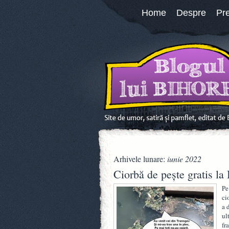
Home
Despre
Pr
Arhivele lunare:
iunie 2022
Ciorbă de pește gratis la
Pe
ci
a 
ul
fr