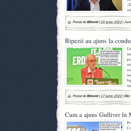
„D
so
Postat de
Bihorel
|
20 iunie 2022
|
Jurn
Bipezii au ajuns la cond
Un
im
pa
or
sc
in
bi
im
Postat de
Bihorel
|
17 iunie 2022
|
Blitz
Cum a ajuns Gulliver în
Pe
Co