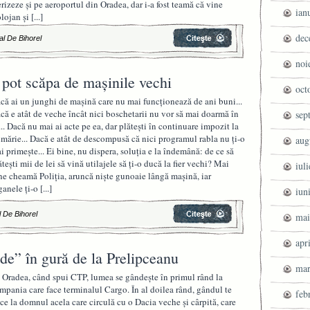
erizeze și pe aeroportul din Oradea, dar i-a fost teamă că vine
ian
lojan și
[...]
dec
al De Bihorel
noi
u pot scăpa de mașinile vechi
oct
că ai un junghi de mașină care nu mai funcționează de ani buni...
că e atât de veche încât nici boschetarii nu vor să mai doarmă în
sep
... Dacă nu mai ai acte pe ea, dar plătești în continuare impozit la
imărie... Dacă e atât de descompusă că nici programul rabla nu ți-o
aug
i primește... Ei bine, nu dispera, soluția e la îndemână: de ce să
ătești mii de lei să vină utilajele să ți-o ducă la fier vechi? Mai
iul
ne cheamă Poliția, aruncă niște gunoaie lângă mașină, iar
ganele ți-o
[...]
iun
 De Bihorel
mai
apr
de” în gură de la Prelipceanu
mar
 Oradea, când spui CTP, lumea se gândește în primul rând la
mpania care face terminalul Cargo. În al doilea rând, gândul te
feb
ce la domnul acela care circulă cu o Dacia veche și cârpită, care