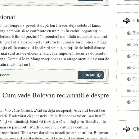
sionat
Ul
l mai longeviv pesedist după Ion Iliescu, deja celebrul Ianoș
ng a trebuit să se confrunte cu un puci în cadrul organizației
Ele
dețene. Bihorel prezintă în premieră mondială aspecte din cadrul
dinței: Felix Cozma - șeful tuturor funcționarilor publici - atrage
DAN
enția că, în contextul încălzirii vremii, soluțiile de îmbălsămare
 mai sunt așa de eficiente, așa că se impune înlocuirea domnului
Gat
ng. Domnul Ioan Mang reacționează și atrage atenția că e atât de
trân încât nici nu
[...]
Gal
 Bihorel
Gal
Gal
: Cum vede Bolovan reclamațiile despre
Gal
ni Vio către Ghiusi: „Văd că deja recuperați Ardealul bucată cu
cată. E adevărat că și castelul de la Balc tot ai voștri l-au luat?”.
ă fiți voi sănătoși. Până vă treziți, o să umblați prin Transilvania
mai cu pașaport”. Marți Scandal cu viitoarea centură
Ci
tropolitană. Toți o vor, dar să nu treacă pe sub nasul lor. Bolovan,
spre care se știe cât e de sensibil la vuietul cetățenilor, a explicat: