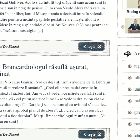
tezat Gulliver. Acolo s-au înțolit toți orădenii care acum sunt la
nsie sau în prag de pensie. Cum zona Vasile Alecsandri este un
Bodog c
fet în aer liber, lanțul Mesopotamia a decis să intre în splendida
Facebook 
ădire pentru a încânta papilele gustative ale mușteriilor. E o
ădere în rang a splendidei clădiri Art Nouveau? Numai pentru cei
re încă sunt nostalgici
[...]
al De Bihorel
Ar
 Brancardiologul răsuflă ușurat,
aug
inat
iul
ni Vio către Ghiusi: „Văd că deja ați trimis avioane de la Debrețin
re să survoleze România”. „Cred că e prea multă emoție în
iun
ntextul războiului. Am vrut să vedem ce mărețe realizări sunt în
adea, că - cel puțin așa zice lumea - se vede și din avion cât s-a
mai
zvoltat orașul”. „Dar ție ți se pare normal ca avionul să decoleze
ră să aibă aprobat planul de zbor?”. „Eu cred că nu avionul, ci
apr
lotul a fost decolat”. Marți Brancardiologul răsuflă ușurat: „Nu
ar eu sunt
[...]
mar
feb
al De Bihorel