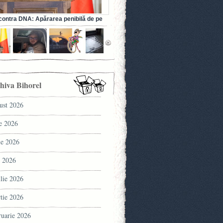
ontra DNA: Apărarea penibilă de pe
a fostului ministru al Sănătății (VIDEO)
hiva Bihorel
ust 2026
ie 2026
ie 2026
 2026
ilie 2026
tie 2026
ruarie 2026