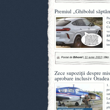
Premiul „Ghibolul săptă
Pr
Câ
Co
ve
BM
fa
tr
Postat de
Bihorel
|
11 iunie 2022
|
Blitz
Zece supoziții despre mis
aprobare inclusiv Oradea
1.
pe
in
La
de
pl