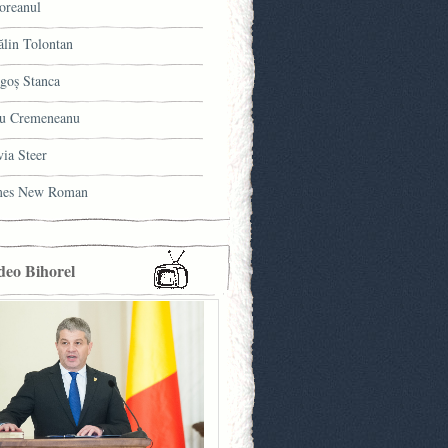
oreanul
ălin Tolontan
goş Stanca
u Cremeneanu
via Steer
mes New Roman
deo Bihorel