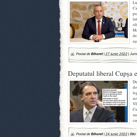
Lu
Ca
pa
în
ol
Ma
de
aș
Postat de
Bihorel
|
27 iunie 2022
|
Jurn
Deputatul liberal Cupșa e
Du
do
le
ac
VI
Cu
su
ca
Postat de
Bihorel
|
24 iunie 2022
|
Blitz