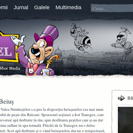
emii
Jurnal
Galele
Multimedia
Bl
 Beiuș
 Valea Nimăieștilor s-a pus la dispoziția beiușenilor cea mai mare
orbă de pește din Balcani. Sponsorul acțiunii a fost Transgex, care
deversat apă fierbinte în râu, spre desfătarea peștilor care și-au dat
tima suflare în apa termală. Flăcăii de la Transgex nu-s deloc
aieri. Scot apă fierbinte și o vând beiușenilor, dar nu o reinjectează,