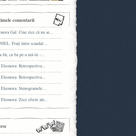
timele comentarii
onora Gal: Cine zice că nu se...
IEL: Fraţi întru scandal:...
a bă, cu ba pe-a mă-tii -...
 Eleonora: Retrospectiva...
 Eleonora: Retrospectiva...
 Eleonora: Stenogramele...
 Eleonora: Zece efecte ale...
tesc