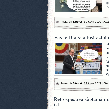
aș
CA
Postat de
Bihorel
|
30 iunie 2022
|
Jurn
Vasile Blaga a fost achita
Ia
cu
„u
ca
(c
cu
Gh
Va
Postat de
Bihorel
|
27 iunie 2022
|
Blitz
Retrospectiva săptămânii
ist