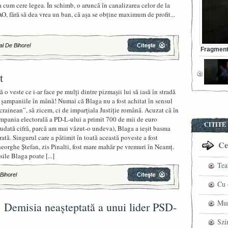
a cum cere legea. În schimb, o aruncă în canalizarea celor de la
O, fără să dea vrea un ban, că așa se obține maximum de profit...
al De Bihorel
Fragment 
t
tă o veste ce i-ar face pe mulți dintre pizmașii lui să iasă în stradă
 șampaniile în mână! Numai că Blaga nu a fost achitat în sensul
crainean”, să zicem, ci de imparțiala Justiție română. Acuzat că în
mpania electorală a PD-L-ului a primit 700 de mii de euro
CITITE
iudată cifră, parcă am mai văzut-o undeva), Blaga a ieșit basma
rată. Singurul care a pătimit în toată această poveste a fost
Cel
eorghe Ștefan, zis Pinalti, fost mare mahăr pe vremuri în Neamț.
sile Blaga poate
[...]
Tea
 Bihorel
pre
Cu 
VI
fil
Mun
: Demisia neașteptată a unui lider PSD-
ved
che
Szí