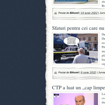
at
Bo
Postat de
Bihorel
|
10 iunie 2022
|
Jurn
Sfaturi pentru cei care n
Da
Da
ea
Pr
ma
pl
bi
or
Postat de
Bihorel
|
9 iunie 2022
|
Jurnal
CTP a luat un „cap limpe
La
co
du