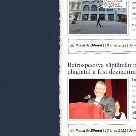
bo
pe
bu
cl
sc
ca
Postat de
Bihorel
|
16 iunie 2022
|
Jurn
Retrospectiva săptămânii:
plagiatul a fost dezincrim
Lu
ca
co
Or
de
fă
pi
do
Postat de
Bihorel
|
13 iunie 2022
|
Jurn