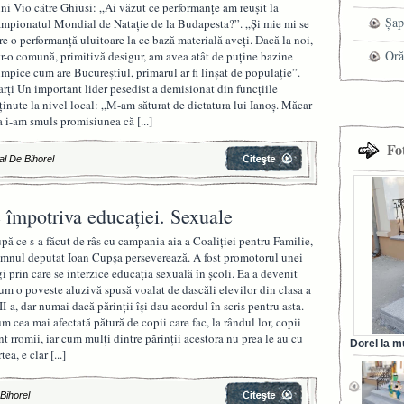
ni Vio către Ghiusi: „Ai văzut ce performanțe am reușit la
mag
Șap
mpionatul Mondial de Natație de la Budapesta?”. „Și mie mi se
re o performanță uluitoare la ce bază materială aveți. Dacă la noi,
cen
Oră
tr-o comună, primitivă desigur, am avea atât de puține bazine
impice cum are Bucureștiul, primarul ar fi linșat de populație”.
rți Un important lider pesedist a demisionat din funcțiile
ținute la nivel local: „M-am săturat de dictatura lui Ianoș. Măcar
a i-am smuls promisiunea că
[...]
Fo
al De Bihorel
 împotriva educației. Sexuale
pă ce s-a făcut de râs cu campania aia a Coaliției pentru Familie,
mnul deputat Ioan Cupșa perseverează. A fost promotorul unei
gi prin care se interzice educația sexuală în școli. Ea a devenit
um o poveste aluzivă spusă voalat de dascăli elevilor din clasa a
II-a, dar numai dacă părinții își dau acordul în scris pentru asta.
m cea mai afectată pătură de copii care fac, la rândul lor, copii
nt rromii, iar cum mulți dintre părinții acestora nu prea le au cu
Dorel la m
rtea, e clar
[...]
din Ora
 Bihorel