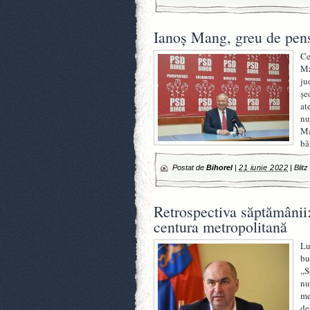
Ianoș Mang, greu de pen
Ce
Ma
ju
șe
at
nu
Ma
bă
Postat de
Bihorel
|
21 iunie 2022
|
Blitz
Retrospectiva săptămânii
centura metropolitană
Lu
bu
„S
nu
me
de