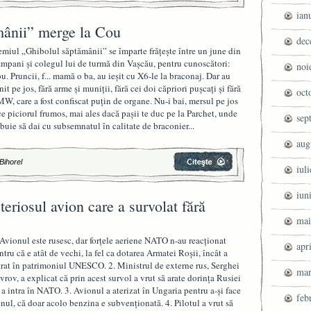
ian
mânii” merge la Cou
dec
emiul „Ghibolul săptămânii” se împarte frățește între un june din
mpani și colegul lui de turmă din Vașcău, pentru cunoscători:
noi
u. Pruncii, f... mamă o ba, au ieșit cu X6-le la braconaj. Dar au
nit pe jos, fără arme și muniții, fără cei doi căpriori pușcați și fără
oct
W, care a fost confiscat puțin de organe. Nu-i bai, mersul pe jos
ce piciorul frumos, mai ales dacă pașii te duc pe la Parchet, unde
sep
ebuie să dai cu subsemnatul în calitate de braconier...
aug
 Bihorel
iul
iun
teriosul avion care a survolat fără
mai
 Avionul este rusesc, dar forțele aeriene NATO n-au reacționat
apr
ntru că e atât de vechi, la fel ca dotarea Armatei Roșii, încât a
trat în patrimoniul UNESCO. 2. Ministrul de externe rus, Serghei
mar
vrov, a explicat că prin acest survol a vrut să arate dorința Rusiei
 a intra în NATO. 3. Avionul a aterizat în Ungaria pentru a-și face
feb
inul, că doar acolo benzina e subvenționată. 4. Pilotul a vrut să