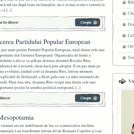
Bih
acă mă iau după toate reclamațiile, nu o să mai avem o centură la
l, ci
[...]
Căt
al De Bihorel
Dra
Lul
ucerea Partidului Popular European
Oli
 pas mare pentru Partidul Popular European, unul dintre cele mai
portante din Uniunea Europeană. Organizația de femei a
Ti
rtidului a ales-o ca șefă pe distinsa doamnă Rozalia Biro,
ădeancă de-a noastră, chiar dacă prin adopție. E un pas mare pe
ara evoluției, ținând cont că doamna Biro, într-un moment
explicabil de fâstâceală, a făcut gafa care i-a adus renumele de
Vi
pedă. Până una-alta, doamna Biro ocupă una dintre cele mai
portante poziții în ierarhia politică europeană,
[...]
 Bihorel
 Mesopotamia
 vremuri era un stabiliment de lux ce comercializa sticlărie.
muniștii l-au transformat într-un fel de Romarta Copiilor și l-au