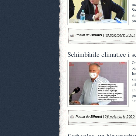
me
So
st
pr
Postat de
Bihorel
|
30 noiembrie 2020
Schimbările climatice i s
O 
bă
Ia
zi
ci
an
pr
ca
Postat de
Bihorel
|
26 noiembrie 2020
Sorbonica, un binemeritat 