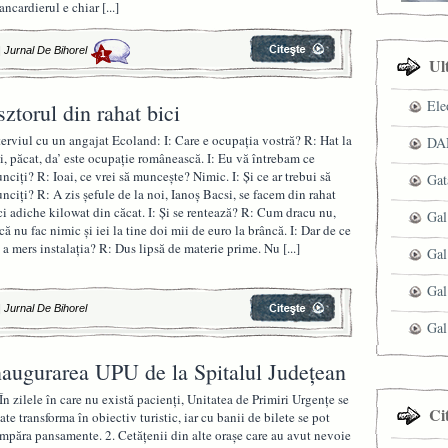
ancardierul e chiar
[...]
|
Jurnal De Bihorel
1
Ul
Ele
ztorul din rahat bici
terviul cu un angajat Ecoland: I: Care e ocupația vostră? R: Hat la
DAN
i, păcat, da’ este ocupație românească. I: Eu vă întrebam ce
nciți? R: Ioai, ce vrei să muncește? Nimic. I: Și ce ar trebui să
Gat
nciți? R: A zis șefule de la noi, Ianoș Bacsi, se facem din rahat
ci adiche kilowat din căcat. I: Și se rentează? R: Cum dracu nu,
Gal
că nu fac nimic și iei la tine doi mii de euro la brâncă. I: Dar de ce
 a mers instalația? R: Dus lipsă de materie prime. Nu
[...]
Gal
Gal
|
Jurnal De Bihorel
Gal
inaugurarea UPU de la Spitalul Județean
 În zilele în care nu există pacienți, Unitatea de Primiri Urgențe se
Ci
ate transforma în obiectiv turistic, iar cu banii de bilete se pot
mpăra pansamente. 2. Cetățenii din alte orașe care au avut nevoie