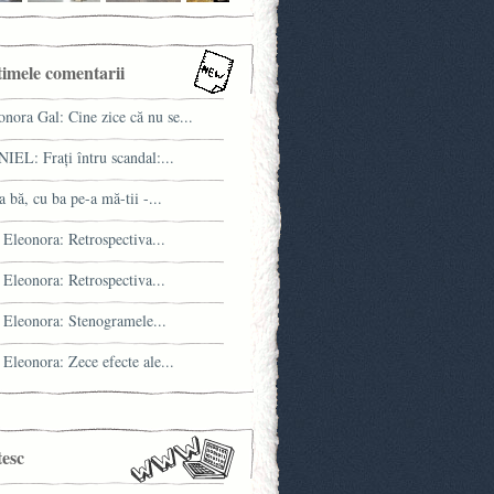
timele comentarii
onora Gal: Cine zice că nu se...
IEL: Fraţi întru scandal:...
a bă, cu ba pe-a mă-tii -...
 Eleonora: Retrospectiva...
 Eleonora: Retrospectiva...
 Eleonora: Stenogramele...
 Eleonora: Zece efecte ale...
tesc