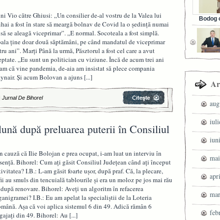
ni Vio către Ghiusi: „Un consilier de-al vostru de la Valea lui
Bodog c
hai a fost în stare să meargă bolnav de Covid la o ședință numai
Facebook 
 să se aleagă viceprimar”. „E normal. Socoteala a fost simplă.
ala ține doar două săptămâni, pe când mandatul de viceprimar
tru ani”. Marți Până la urmă, Păsztorul a fost cel care a avut
eptate. „Eu sunt un politician cu viziune. Încă de acum trei ani
iam că vine pandemia, de-aia am insistat să plece compania
ynair. Și acum Bolovan a ajuns
[...]
Ar
|
Jurnal De Bihorel
aug
iul
lună după preluarea puterii în Consiliul
iun
n cauză că Ilie Bolojan e prea ocupat, i-am luat un interviu în
mai
sență. Bihorel: Cum ați găsit Consiliul Județean când ați început
tivitatea? I.B.: L-am găsit foarte ușor, după praf. Că, la plecare,
apr
fii au smuls din tencuială tablourile și era un moloz pe jos mai rău
 după renovare. Bihorel: Aveți un algoritm în refacerea
mar
ganigramei? I.B.: Eu am apelat la specialiștii de la Loteria
mână. Așa că voi aplica sistemul 6 din 49. Adică rămân 6
feb
gajați din 49. Bihorel: Au
[...]