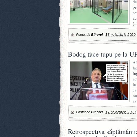
de
pe
ce
au
[...
Postat de
Bihorel
|
18 noiembrie 2020
Bodog face tupu pe la U
Af
fa
în
ac
la
că
nu
av
Postat de
Bihorel
|
17 noiembrie 2020
Retrospectiva săptămânii: