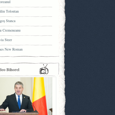
oreanul
ălin Tolontan
goş Stanca
u Cremeneanu
via Steer
mes New Roman
deo Bihorel