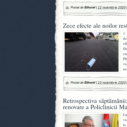
Postat de
Bihorel
|
12 noiembrie 2020
Zece efecte ale noilor re
1.
de
of
fă
ca
Pf
vi
a
Postat de
Bihorel
|
10 noiembrie 2020
Retrospectiva săptămânii:
renovare a Policlinicii Ma
Lu
vi
la