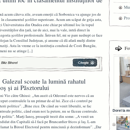
Mun
nă acum câteva zile, aveam emoții că Sorbonica va ajunge jos de
che
Pro
t în clasamentul școlilor superioare. Acum am scăpat de grija asta,
ci Universitatea din Oradea este chiar pe ultimul loc în topul
cel
iversităţilor din ţară, iar de aici, mai la vale, intră direct în
tegoria şcolilor profesionale. Într-un fel, mi se pare nedrept ce face
tra
lojan la Consiliul Județean, şi anume că dă afară mulţi dintre
raziţi. Asta în vreme ce la instituţia condusă de Costi Bungău,
Fo
meni nu se atinge
[...]
|
Blitz Bihorel
 Galezul scoate la lumină rahatul
oș și ai Păsztorului
ni Vio către Ghiusi: „Am auzit că Odeonul este nervos că au
ceput controalele la un primar de-al lui. Zice că-i control pe
iterii politice”. „Bine zice. De când au venit liberalii, se fac
ntroale politic, când eram noi la putere, nu se făceau controale.
Dorel la m
din Ora
t politic”. Marți Ianoș, proaspăt trezit din somn: „A venit un
ndidat din Capitală să-l facă pe Brancardier fricos și laș. L-am
clamat la Biroul Electoral pentru minciună și dezinformare”. „Dar