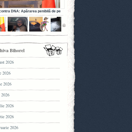
ontra DNA: Apărarea penibilă de pe
a fostului ministru al Sănătății (VIDEO)
hiva Bihorel
ust 2026
ie 2026
ie 2026
 2026
ilie 2026
tie 2026
ruarie 2026