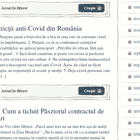
ian
|
Jurnal De Bihorel
dec
stricţii anti-Covid din România
noi
 Singura șansă a bețivilor de a bea în oraș este să consume vinul
oct
 la împărtășanie. 2. Piețarii, ca să se conformeze cerințelor
icialităților, au aplicat principiul: „Prăvălie de oltean, fără ușă,
sep
ră geam”. 3. Încă două carantine şi poate vor exista și profesori
re știu să țină un curs online. 4. Nu întâmplător firma farmaceutică
aug
izer a descoperit vaccinul anti-Covid. Ăștia, de când au făcut
agra, au experiență să scoale și morții. 5. Deja există persoane care
u
[...]
iul
iun
|
Jurnal De Bihorel
mai
 Cum a ticluit Păsztorul contractul de
apr
ri
mar
ni Vio către Ghiusi: „Parcă anul ăsta nu au mai fost așa de mulți
zitatori la Ziua Morților”. „Nu te mira, că la cât s-a scumpit tariful
feb
 intrarea cu mașina în cimitir, merită să vii la mormânt numai în