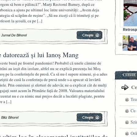
rgem să bem o pălincă?”. Marți Rectorul Barney, după ce
rbonica a ajuns pe ultimul loc între universități: „Avem deja
rategia să scăpăm de rușine”. „Să nu ziceți că îi trimiteți și pe
ofesori la școală, ca pe
[...]
Retrosp
Bunul s
|
Jurnal De Bihorel
e datorează și lui Ianoș Mang
veste bună pe frontul pandemiei! Probabil că unele cămine de
trâni au ieșit din izolare, altfel nu se explică prezența lui Moș
noș pe la conferințele de presă. Ca să nu-l supere nimeni, și-a adus
CITITE
ariștii de casă la conferința de presă unde s-a apucat să învârtă
frele. Prin omisiuni și sferturi de adevăr, ne-a explicat cât de mulți
Cel
gajați sunt acum în Primărie față de 2008. Valoarea materialului
ezentat nu e cu nimic mai prejos decât a lucrării plagiate, pentru
Tea
re a
[...]
pre
Cu 
|
Blitz Bihorel
VI
fil
Szí
ved
mag
Oră
ultim loc în clasamentul instituțiilor de