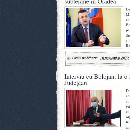
subterane în Oradea
Lu
Mi
ca
Bo
pa
dr
șt
Ra
Postat de
Bihorel
|
16 noiembrie 2020
Interviu cu Bolojan, la o 
Județean
Di
ab
ac
șe
ca
or
Ro
an