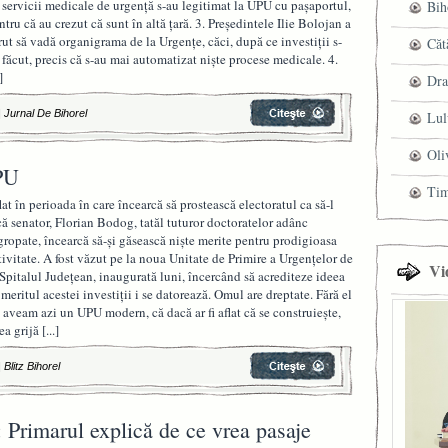
 servicii medicale de urgență s-au legitimat la UPU cu pașaportul,
Bih
ntru că au crezut că sunt în altă țară. 3. Președintele Ilie Bolojan a
rut să vadă organigrama de la Urgențe, căci, după ce investiții s-
Căt
 făcut, precis că s-au mai automatizat niște procese medicale. 4.
]
Dra
|
Jurnal De Bihorel
Lul
Oli
PU
Ti
lat în perioada în care încearcă să prostească electoratul ca să-l
că senator, Florian Bodog, tatăl tuturor doctoratelor adânc
gropate, încearcă să-și găsească niște merite pentru prodigioasa
tivitate. A fost văzut pe la noua Unitate de Primire a Urgenţelor de
Vi
 Spitalul Judeţean, inaugurată luni, încercând să acrediteze ideea
 meritul acestei investiții i se datorează. Omul are dreptate. Fără el
 aveam azi un UPU modern, că dacă ar fi aflat că se construiește,
ea grijă
[...]
|
Blitz Bihorel
 Primarul explică de ce vrea pasaje