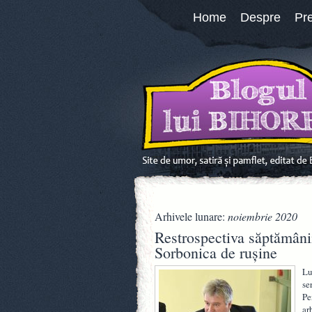
Home
Despre
Pr
Arhivele lunare:
noiembrie 2020
Restrospectiva săptămâni
Sorbonica de rușine
Lu
se
Pe
ar