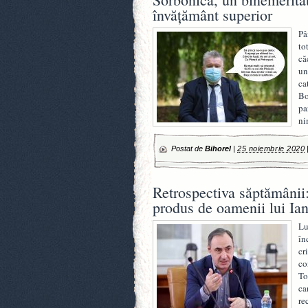
învățământ superior
Pâ
to
că
un
ca
Bo
pa
ni
Postat de
Bihorel
|
25 noiembrie 2020
Retrospectiva săptămânii:
produs de oamenii lui Ian
Lu
în
cr
co
To
ca
re