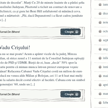
litate de decedat”. Marți Cu 20 de minute înainte de a părăsi șefia
ian
nsiliului Județean, Păsztorul a ticluit un contract de renovare a
liclinicii, ca și gura lui Beni Hill asfaltatorul să mănâncă ceva.
dec
ul a mărturisit: „Păi, dacă Depanatorul i-a făcut cadou jumătate
n
[...]
noi
oct
Jurnal De Bihorel
sep
Vadu Crișului!
aug
a nu se mai poate! Acum a apărut vicele de la județ, Mircea
iul
lan, să strice zenul a 11 rentieri de la Consiliul Județean oploșiți
olo de PSD și UDMR. Bieții de ei, luau „decât” 50% spor la
iun
lariu pentru că mimau munca într-un proiect european veșnic
ânat! Refacerea Cabanei Vadu Crișului costă un milion de euro
, dacă nu venea alde Mălan și Bolojan, cei 11 ar fi luat mai mulți
mai
ni la salariu decât costul efectiv al lucrării. Cabana este un simbol
 generației ’60, unde un
[...]
apr
mar
Jurnal De Bihorel
feb