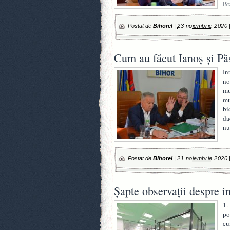
Br
Postat de
Bihorel
|
23 noiembrie 2020
Cum au făcut Ianoș și Păs
In
no
mu
mu
bi
da
nu
Postat de
Bihorel
|
21 noiembrie 2020
Șapte observații despre 
1.
po
cu