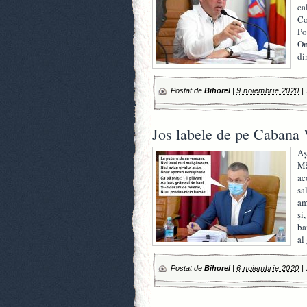
ca
Co
Po
Om
di
Postat de
Bihorel
|
9 noiembrie 2020
|
Jos labele de pe Cabana 
Aș
Mă
ac
sa
am
și
ba
al
Postat de
Bihorel
|
6 noiembrie 2020
|