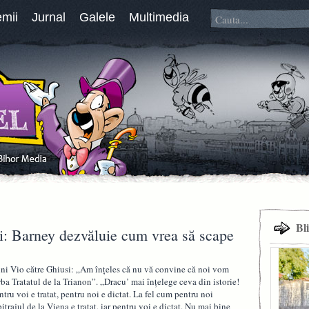
emii
Jurnal
Galele
Multimedia
Bl
i: Barney dezvăluie cum vrea să scape
ni Vio către Ghiusi: „Am înțeles că nu vă convine că noi vom
rba Tratatul de la Trianon”. „Dracu’ mai înțelege ceva din istorie!
ntru voi e tratat, pentru noi e dictat. La fel cum pentru noi
bitrajul de la Viena e tratat, iar pentru voi e dictat. Nu mai bine