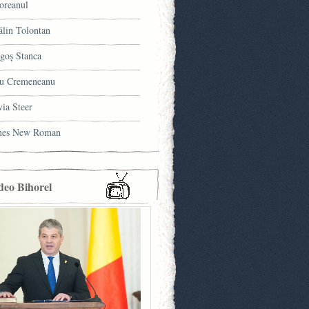
oreanul
ălin Tolontan
goş Stanca
u Cremeneanu
via Steer
mes New Roman
deo Bihorel