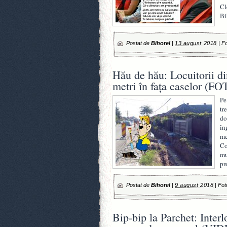
Cl
Bi
Postat de
Bihorel
|
13 august 2018
|
Fo
Hău de hău: Locuitorii di
metri în fața caselor (
Pe
tr
do
în
me
Co
mu
pr
Postat de
Bihorel
|
9 august 2018
|
Fot
Bip-bip la Parchet: Inter