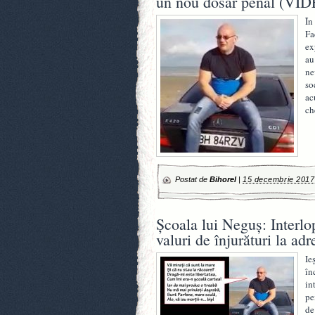
un nou dosar penal (VI
În
Fa
ex
au
ne
so
ac
ch
Postat de
Bihorel
|
15 decembrie 2017
Şcoala lui Neguş: Interlo
valuri de înjurături la a
Ie
în
in
pe
de