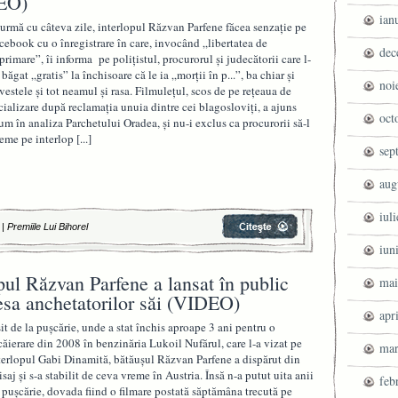
DEO)
ian
 urmă cu câteva zile, interlopul Răzvan Parfene făcea senzaţie pe
cebook cu o înregistrare în care, invocând „libertatea de
dec
primare”, îi informa pe poliţistul, procurorul şi judecătorii care l-
 băgat „gratis” la închisoare că le ia „morţii în p...”, ba chiar şi
noi
vestele şi tot neamul şi rasa. Filmuleţul, scos de pe reţeaua de
cializare după reclamaţia unuia dintre cei blagosloviţi, a ajuns
oct
um în analiza Parchetului Oradea, şi nu-i exclus ca procurorii să-l
eme pe interlop
[...]
sep
aug
iul
|
Premiile Lui Bihorel
iun
pul Răzvan Parfene a lansat în public
mai
dresa anchetatorilor săi (VIDEO)
apr
şit de la puşcărie, unde a stat închis aproape 3 ani pentru o
căierare din 2008 în benzinăria Lukoil Nufărul, care l-a vizat pe
mar
terlopul Gabi Dinamită, bătăuşul Răzvan Parfene a dispărut din
isaj şi s-a stabilit de ceva vreme în Austria. Însă n-a putut uita anii
feb
 puşcărie, dovada fiind o filmare postată săptămâna trecută pe