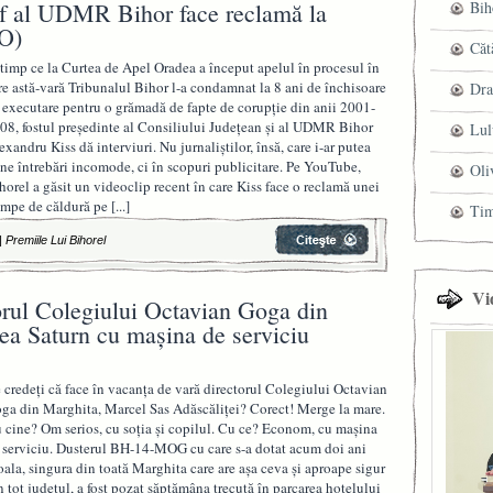
șef al UDMR Bihor face reclamă la
Bih
O)
Căt
 timp ce la Curtea de Apel Oradea a început apelul în procesul în
re astă-vară Tribunalul Bihor l-a condamnat la 8 ani de închisoare
Dra
 executare pentru o grămadă de fapte de corupţie din anii 2001-
08, fostul preşedinte al Consiliului Judeţean şi al UDMR Bihor
Lul
exandru Kiss dă interviuri. Nu jurnaliştilor, însă, care i-ar putea
ne întrebări incomode, ci în scopuri publicitare. Pe YouTube,
Oli
horel a găsit un videoclip recent în care Kiss face o reclamă unei
mpe de căldură pe
[...]
Ti
|
Premiile Lui Bihorel
Vi
rul Colegiului Octavian Goga din
nea Saturn cu mașina de serviciu
 credeţi că face în vacanţa de vară directorul Colegiului Octavian
ga din Marghita, Marcel Sas Adăscăliţei? Corect! Merge la mare.
 cine? Om serios, cu soţia şi copilul. Cu ce? Econom, cu maşina
 serviciu. Dusterul BH-14-MOG cu care s-a dotat acum doi ani
oala, singura din toată Marghita care are aşa ceva şi aproape sigur
n tot judeţul, a fost pozat săptămâna trecută în parcarea hotelului