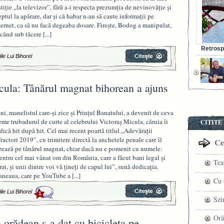
stiţie „la televizor”, fără a-i respecta prezumţia de nevinovăţie şi
eptul la apărare, dar şi că habar n-au să caute informaţii pe
ternet, ca să nu facă degeaba dosare. Fireşte, Bodog a manipulat,
ecând sub tăcere
[...]
Retrosp
ile Lui Bihorel
Bunul s
ula: Tânărul magnat bihorean a ajuns
ni, manelistul care-şi zice şi Prinţul Banatului, a devenit de ceva
eme trubadurul de curte al celebrului Victoraş Micula, căruia îi
CITITE
dică hit după hit. Cel mai recent poartă titlul „Adevăraţii
fractori 2019”, cu trimitere directă la anchetele penale care îl
Cel
zează pe tânărul magnat, chiar dacă nu e pomenit cu numele:
entru cel mai vânat om din România, care a făcut bani legal şi
Tea
rat, şi unii dintre voi vă ţineţi de capul lui”, sună dedicaţia.
neaua, care pe YouTube a
[...]
pre
Cu 
ile Lui Bihorel
1
VI
fil
Szí
ved
mag
Oră
n orădean s-a dat cu bicicleta pe