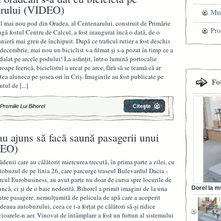
arului (VIDEO)
Mun
l mai nou pod din Oradea, al Centenarului, construit de Primărie
che
Pro
ngă fostul Centru de Calcul, a fost inaugurat încă o dată, de o
nieră mai greu de închipuit. După ce traficul rutier a fost deschis
cel
 decembrie, mai nou un biciclist s-a filmat şi s-a pozat în timp ce a
dalat pe arcele podului! La asfinţit, într-o lumină portocalie
tra
roape feerică, biciclistul a urcat pe arce, fără să se teamă că ar
tea aluneca pe şosea ori în Criş. Imaginile au fost publicate pe
Fo
ntul de
[...]
|
Premiile Lui Bihorel
u ajuns să facă saună pasagerii unui
DEO)
ădenii care au călătorit miercurea trecută, în prima parte a zilei, cu
tobuzul de pe linia 26, care parcurge traseul Bulevardul Dacia -
rcul Eurobusiness, au avut parte nu doar de cursa spre locurile de
ncă, ci şi de o baie nedorită. Bihorel a primit imagini de la una
Dorel la m
ntre pasagere, nemulţumită de pelicula de apă care a acoperit
din Ora
deaua autobuzului, ceea ce i-a forţat pe călători să-şi ridice
cioarele-n aer. Vinovat de întâmplare a fost un furtun al sistemului