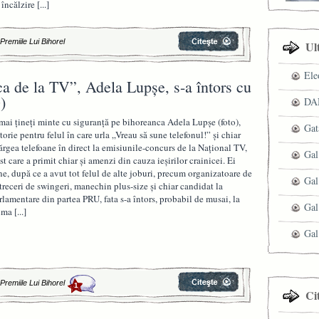
 încălzire
[...]
|
Premiile Lui Bihorel
Ul
Ele
ica de la TV”, Adela Lupșe, s-a întors cu
)
DAN
mai țineți minte cu siguranță pe bihoreanca Adela Lupșe (foto),
Gat
torie pentru felul în care urla „Vreau să sune telefonul!” și chiar
ărgea telefoane în direct la emisiunile-concurs de la Național TV,
Gal
st care a primit chiar și amenzi din cauza ieșirilor crainicei. Ei
ne, după ce a avut tot felul de alte joburi, precum organizatoare de
Gal
treceri de swingeri, manechin plus-size și chiar candidat la
rlamentare din partea PRU, fata s-a întors, probabil de musai, la
Gal
ima
[...]
Gal
|
Premiile Lui Bihorel
1
Ci