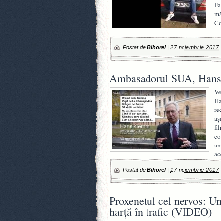
Fa
mă
Co
Postat de
Bihorel
|
27 noiembrie 2017
Ambasadorul SUA, Hans
Ve
Ha
re
aș
fi
co
am
ac
Postat de
Bihorel
|
17 noiembrie 2017
Proxenetul cel nervos: Un
harță în trafic (VIDEO)