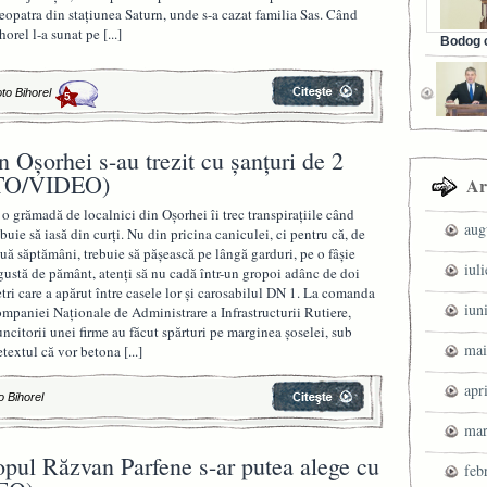
eopatra din staţiunea Saturn, unde s-a cazat familia Sas. Când
horel l-a sunat pe
[...]
Bodog c
Facebook 
to Bihorel
5
n Oșorhei s-au trezit cu șanțuri de 2
FOTO/VIDEO)
Ar
 o grămadă de localnici din Oşorhei îi trec transpiraţiile când
aug
ebuie să iasă din curţi. Nu din pricina caniculei, ci pentru că, de
uă săptămâni, trebuie să păşească pe lângă garduri, pe o fâşie
iul
gustă de pământ, atenţi să nu cadă într-un gropoi adânc de doi
tri care a apărut între casele lor şi carosabilul DN 1. La comanda
iun
mpaniei Naţionale de Administrare a Infrastructurii Rutiere,
ncitorii unei firme au făcut spărturi pe marginea şoselei, sub
mai
etextul că vor betona
[...]
apr
o Bihorel
mar
lopul Răzvan Parfene s-ar putea alege cu
feb