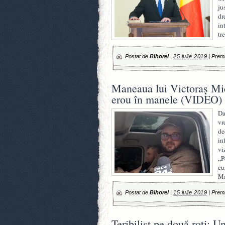
ju
dr
in
tr
Postat de
Bihorel
|
25 iulie 2019
|
Premi
Maneaua lui Victoraş Mic
erou în manele (VIDEO)
Da
vr
de
in
vi
„P
cu
Ma
Postat de
Bihorel
|
15 iulie 2019
|
Premi
Teribilist pe două roţi: U