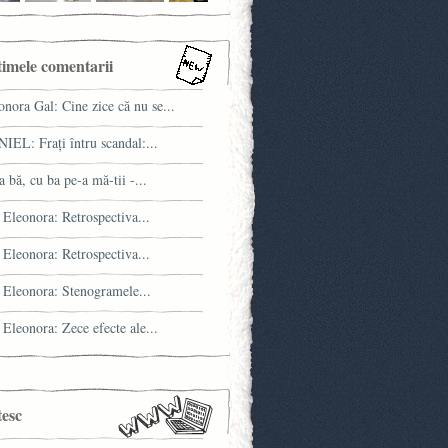
timele comentarii
onora Gal: Cine zice că nu se...
IEL: Fraţi întru scandal:...
a bă, cu ba pe-a mă-tii -...
 Eleonora: Retrospectiva...
 Eleonora: Retrospectiva...
 Eleonora: Stenogramele...
 Eleonora: Zece efecte ale...
tesc