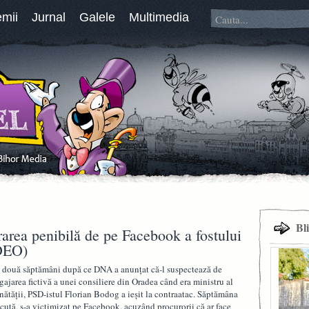
emii
Jurnal
Galele
Multimedia
Bl
rea penibilă de pe Facebook a fostului
IDEO)
 două săptămâni după ce DNA a anunţat că-l suspectează de
gajarea fictivă a unei consiliere din Oradea când era ministru al
nătăţii, PSD-istul Florian Bodog a ieşit la contraatac. Săptămâna
ecută, s-a victimizat pe Facebook, acuzând procurorii că ar face