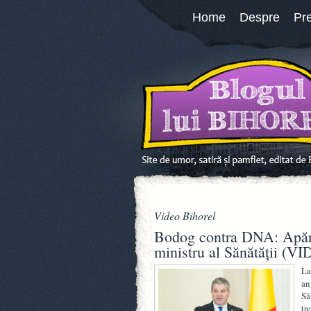
Home
Despre
Pr
Video Bihorel
Bodog contra DNA: Apăra
ministru al Sănătății (V
La
an
Să
tr