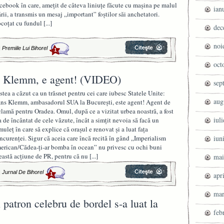
cebook în care, ameţit de câteva liniuţe făcute cu maşina pe malul
ian
rii, a transmis un mesaj „important” foştilor săi anchetatori.
coţat cu fundul
[...]
dec
noi
|
Premiile Lui Bihorel
1
oct
 Klemm, e agent! (VIDEO)
sep
stea a căzut ca un trăsnet pentru cei care iubesc Statele Unite:
aug
ns Klemm, ambasadorul SUA la București, este agent! Agent de
clamă pentru Oradea. Omul, după ce a vizitat urbea noastră, a fost
iul
a de încântat de cele văzute, încât a simțit nevoia să facă un
lmuleț în care să explice că orașul e renovat și a luat fața
ncurenței. Sigur că aceia care încă recită în gând „Imperialism
iun
erican/Cădea-ți-ar bomba în ocean” nu privesc cu ochi buni
eastă acțiune de PR, pentru că nu
[...]
mai
|
Jurnal De Bihorel
apr
1
mar
 patron celebru de bordel s-a luat la
feb