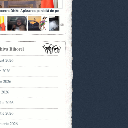
ontra DNA: Apărarea penibilă de pe
a fostului ministru al Sănătății (VIDEO)
hiva Bihorel
ust 2026
ie 2026
ie 2026
 2026
ilie 2026
tie 2026
ruarie 2026