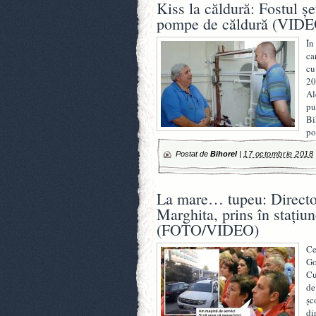
Kiss la căldură: Fostul 
pompe de căldură (VIDE
În
ca
cu
20
Al
pu
Bi
po
Postat de
Bihorel
|
17 octombrie 2018
La mare… tupeu: Directo
Marghita, prins în staţiu
(FOTO/VIDEO)
Ce
Go
Cu
de
şc
di