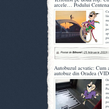
arcele… Podului Centen
Ce
lâ
ma
în
pe
ap
pu
co
Postat de
Bihorel
|
25 februarie 2019
Autobuzul acvatic: Cum a
autobuz din Oradea (VI
Or
au
Pa
mu
di
po
pi