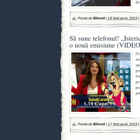
de
Postat de
Bihorel
|
18 februarie 2019
Să sune telefonul! „Ister
o nouă emisiune (VIDEO
O 
no
sp
po
bi
pe
pa
pr
Postat de
Bihorel
|
17 februarie 2019