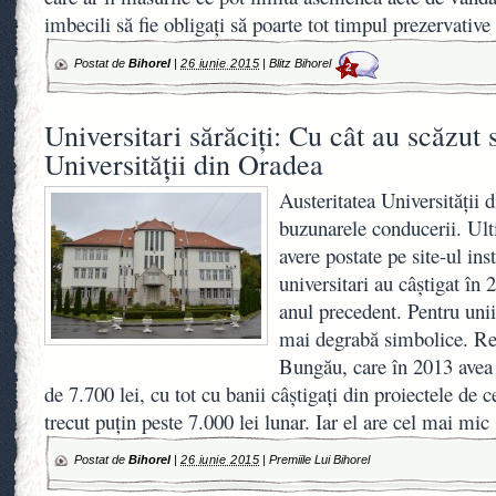
imbecili să fie obligaţi să poarte tot timpul prezervative
Postat de
Bihorel
|
26 iunie 2015
|
Blitz Bihorel
2
Universitari sărăciţi: Cu cât au scăzut s
Universităţii din Oradea
Austeritatea Universităţii 
buzunarele conducerii. Ult
avere postate pe site-ul inst
universitari au câştigat în
anul precedent. Pentru unii,
mai degrabă simbolice. Re
Bungău, care în 2013 avea
de 7.700 lei, cu tot cu banii câştigaţi din proiectele de c
trecut puţin peste 7.000 lei lunar. Iar el are cel mai mic
Postat de
Bihorel
|
26 iunie 2015
|
Premiile Lui Bihorel