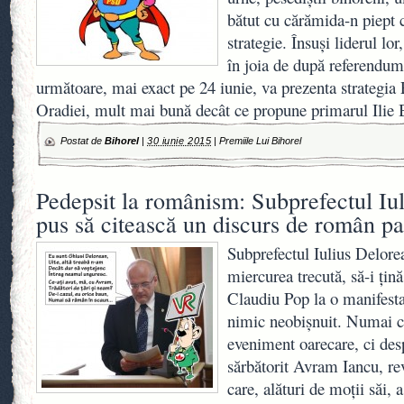
bătut cu cărămida-n piept c
strategie. Însuşi liderul lo
în joia de după referendum
următoare, mai exact pe 24 iunie, va prezenta strategia
Oradiei, mult mai bună decât ce propune primarul Ilie
Postat de
Bihorel
|
30 iunie 2015
|
Premiile Lui Bihorel
Pedepsit la românism: Subprefectul Iu
pus să citească un discurs de român pa
Subprefectul Iulius Delorea
miercurea trecută, să-i ţină
Claudiu Pop la o manifesta
nimic neobişnuit. Numai că
eveniment oarecare, ci des
sărbătorit Avram Iancu, re
care, alături de moţii săi, 