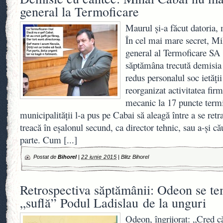
general la Termoficare
Maurul şi-a făcut datoria,
În cel mai mare secret, Mi
general al Termoficare SA 
săptămâna trecută demisia 
redus personalul soc ietăţi
reorganizat activitatea fir
mecanic la 17 puncte term
municipalităţii l-a pus pe Cabai să aleagă între a se ret
treacă în eşalonul secund, ca director tehnic, sau a-şi că
parte. Cum
[...]
Postat de
Bihorel
|
22 iunie 2015
|
Blitz Bihorel
Retrospectiva săptămânii: Odeon se t
„suflă” Podul Ladislau de la unguri
Odeon, îngrijorat: „Cred c