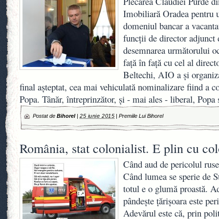
Plecarea Claudiei Purde di
Imobiliară Oradea pentru 
domeniul bancar a vacantat 
funcţii de director adjunct 
desemnarea următorului ocu
faţă în faţă cu cel al direc
Beltechi, AIO a şi organiz
final aşteptat, cea mai vehiculată nominalizare fiind a c
Popa. Tânăr, întreprinzător, şi - mai ales - liberal, Popa
Postat de
Bihorel
|
25 iunie 2015
|
Premiile Lui Bihorel
România, stat colonialist. E plin cu co
Când aud de pericolul ruse
Când lumea se sperie de St
totul e o glumă proastă. A
pândeşte ţărişoara este per
Adevărul este că, prin poli