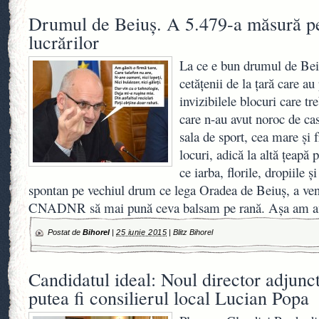
Drumul de Beiuş. A 5.479-a măsură pe
lucrărilor
La ce e bun drumul de Beiu
cetăţenii de la ţară care a
invizibilele blocuri care tr
care n-au avut noroc de cas
sala de sport, cea mare şi
locuri, adică la altă ţeapă 
ce iarba, florile, dropiile ş
spontan pe vechiul drum ce lega Oradea de Beiuş, a veni
CNADNR să mai pună ceva balsam pe rană. Aşa am af
Postat de
Bihorel
|
25 iunie 2015
|
Blitz Bihorel
Candidatul ideal: Noul director adjunc
putea fi consilierul local Lucian Popa