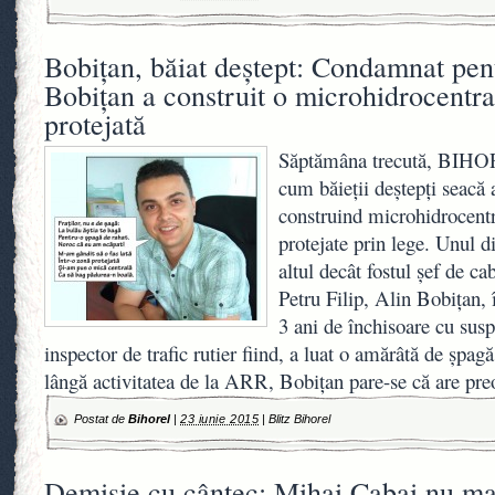
Bobiţan, băiat deştept: Condamnat pen
Bobiţan a construit o microhidrocentral
protejată
Săptămâna trecută, BIH
cum băieţii deştepţi seacă 
construind microhidrocentra
protejate prin lege. Unul d
altul decât fostul şef de ca
Petru Filip, Alin Bobiţan,
3 ani de închisoare cu sus
inspector de trafic rutier fiind, a luat o amărâtă de şpag
lângă activitatea de la ARR, Bobiţan pare-se că are pre
Postat de
Bihorel
|
23 iunie 2015
|
Blitz Bihorel
Demisie cu cântec: Mihai Cabai nu mai