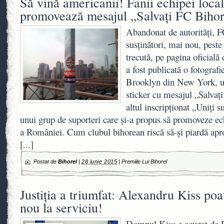
Să vină americanii! Fanii echipei local
promovează mesajul „Salvaţi FC Biho
Abandonat de autorităţi, F
susţinători, mai nou, pes
trecută, pe pagina oficială
a fost publicată o fotograf
Brooklyn din New York, un
sticker cu mesajul „Salvaţ
altul inscripţionat „Uniţi 
unui grup de suporteri care şi-a propus să promoveze ec
a României. Cum clubul bihorean riscă să-şi piardă aproa
[...]
Postat de
Bihorel
|
28 iunie 2015
|
Premiile Lui Bihorel
Justiţia a triumfat: Alexandru Kiss po
nou la serviciu!
Domnul Kiss e acuzat de 