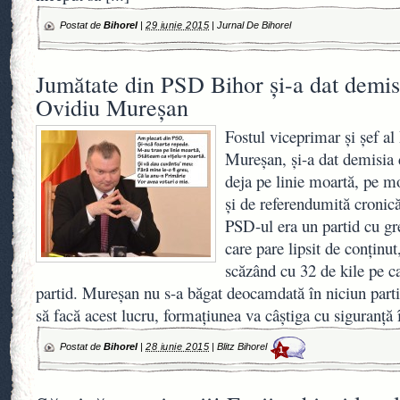
Postat de
Bihorel
|
29 iunie 2015
|
Jurnal De Bihorel
Jumătate din PSD Bihor şi-a dat demis
Ovidiu Mureşan
Fostul viceprimar şi şef 
Mureşan, şi-a dat demisia
deja pe linie moartă, pe mo
şi de referendumită croni
PSD-ul era un partid cu gr
care pare lipsit de conţinu
scăzând cu 32 de kile pe 
partid. Mureşan nu s-a băgat deocamdată în niciun parti
să facă acest lucru, formaţiunea va câştiga cu siguranţă 
Postat de
Bihorel
|
28 iunie 2015
|
Blitz Bihorel
1