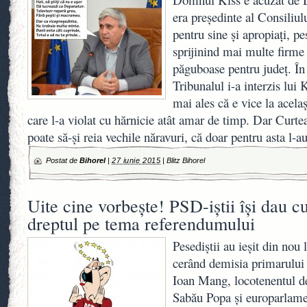
era preşedinte al Consiliulu
pentru sine şi apropiaţi, p
sprijinind mai multe firme 
păguboase pentru judeţ. În
Tribunalul i-a interzis lui 
mai ales că e vice la acela
care l-a violat cu hărnicie atât amar de timp. Dar Curt
poate să-şi reia vechile năravuri, că doar pentru asta l-a
Postat de
Bihorel
|
27 iunie 2015
|
Blitz Bihorel
Uite cine vorbeşte! PSD-iştii îşi dau c
dreptul pe tema referendumului
Pesediştii au ieşit din nou 
cerând demisia primarului 
Ioan Mang, locotenentul d
Sabău Popa şi europarlame