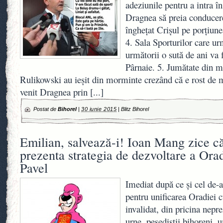
adeziunile pentru a intra î
Dragnea să preia conducere
îngheţat Crişul pe porţiun
4. Sala Sporturilor care ur
următorii o sută de ani va 
Pârnaie. 5. Jumătate din mo
Rulikowski au ieşit din morminte crezând că e rost de me
venit Dragnea prin
[...]
Postat de
Bihorel
|
30 iunie 2015
|
Blitz Bihorel
Emilian, salvează-i! Ioan Mang zice c
prezenta strategia de dezvoltare a Ora
Pavel
Imediat după ce şi cel de-
pentru unificarea Oradiei c
invalidat, din pricina nepre
urne, pesediştii bihoreni, 