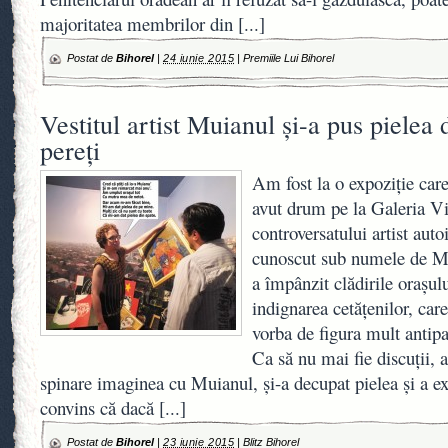
majoritatea membrilor din
[...]
Postat de
Bihorel
|
24 iunie 2015
|
Premiile Lui Bihorel
Vestitul artist Muianul şi-a pus pielea 
pereţi
Am fost la o expoziţie care
avut drum pe la Galeria Vi
controversatului artist auto
cunoscut sub numele de Mu
a împânzit clădirile oraşul
indignarea cetăţenilor, care
vorba de figura mult antipa
Ca să nu mai fie discuţii, 
spinare imaginea cu Muianul, şi-a decupat pielea şi a ex
convins că dacă
[...]
Postat de
Bihorel
|
23 iunie 2015
|
Blitz Bihorel