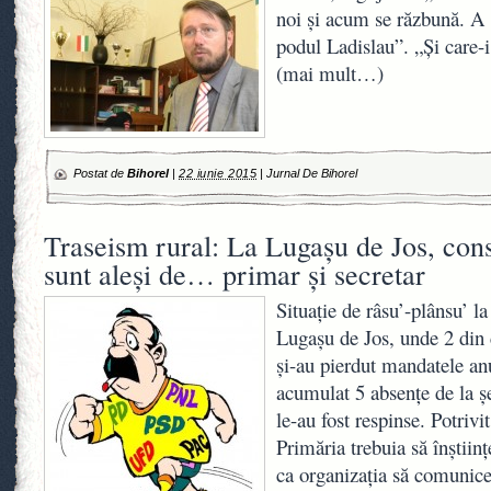
noi şi acum se răzbună. A o
podul Ladislau”. „Şi care-i
(mai mult…)
Postat de
Bihorel
|
22 iunie 2015
|
Jurnal De Bihorel
Traseism rural: La Lugaşu de Jos, consi
sunt aleşi de… primar şi secretar
Situaţie de râsu’-plânsu’ l
Lugaşu de Jos, unde 2 din c
şi-au pierdut mandatele anu
acumulat 5 absenţe de la şe
le-au fost respinse. Potrivit
Primăria trebuia să înştii
ca organizaţia să comunice