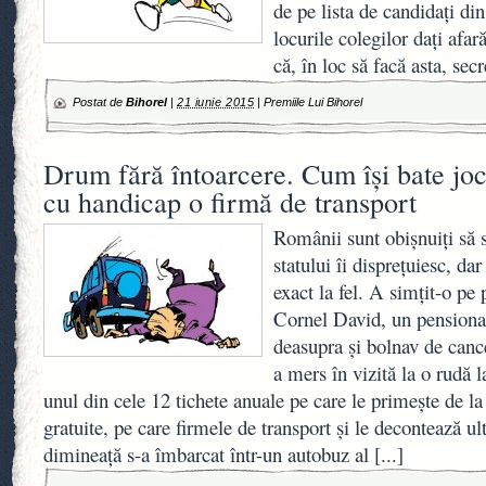
de pe lista de candidaţi di
locurile colegilor daţi afa
că, în loc să facă asta, se
Postat de
Bihorel
|
21 iunie 2015
|
Premiile Lui Bihorel
Drum fără întoarcere. Cum îşi bate joc
cu handicap o firmă de transport
Românii sunt obişnuiţi să s
statului îi dispreţuiesc, dar
exact la fel. A simţit-o pe 
Cornel David, un pensiona
deasupra şi bolnav de cance
a mers în vizită la o rudă l
unul din cele 12 tichete anuale pe care le primeşte de la 
gratuite, pe care firmele de transport şi le decontează u
dimineaţă s-a îmbarcat într-un autobuz al
[...]