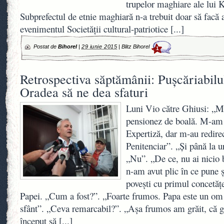
trupelor maghiare ale lui 
Subprefectul de etnie maghiară n-a trebuit doar să facă 
evenimentul Societăţii cultural-patriotice
[...]
Postat de
Bihorel
|
29 iunie 2015
|
Blitz Bihorel
1
Retrospectiva săptămânii: Puşcăriabilul
Oradea să ne dea sfaturi
Luni Vio către Ghiusi: „
pensionez de boală. M-am
Expertiză, dar m-au redire
Penitenciar”. „Şi până la u
„Nu”. „De ce, nu ai nicio 
n-am avut plic în ce pune
poveşti cu primul concetăţe
Papei. „Cum a fost?”. „Foarte frumos. Papa este un om 
sfânt”. „Ceva remarcabil?”. „Aşa frumos am grăit, că gă
început să
[...]