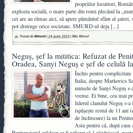
propriilor locuitori, Români
explozia socială, o mare parte din romi plecând la „mu
cei are au rămas aici, să apere pământul sfânt al şatrei,
pot distruge orice societate. SMURD-ul deja
[...]
Postat de
Bihorel
|
24 iunie 2015
|
Blitz Bihorel
Neguş, şef la mititica: Refuzat de Peni
Oradea, Sanyi Neguş e şef de celulă la
Închis pentru complicitate
Italia, despre Markovics S
numele de Sanyi Neguş s-a 
vreme. Ei bine, cea mai pr
liderul clanului Neguş s-a î
ispăşeşte restul de 11 ani 
de închisoare) la un Penite
Asta pentru că, după cum a
Penitenciarul orădean ar fi refuzat să-l găzduiască, poat