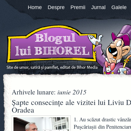
Home
Despre
Premii
Jurnal
Galele
iunie 2015
Arhivele lunare:
Şapte consecinţe ale vizitei lui Liviu 
Oradea
1. Au scăzut drastic vânzăr
Puşcăriaşii din Penitencia