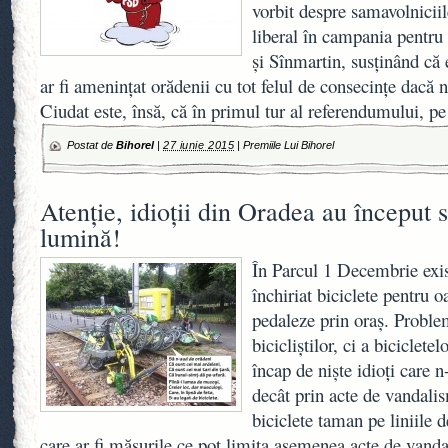
vorbit despre samavolnicii
liberal în campania pentru
şi Sînmartin, susţinând că e
ar fi ameninţat orădenii cu tot felul de consecinţe dacă n
Ciudat este, însă, că în primul tur al referendumului, p
Postat de
Bihorel
|
27 iunie 2015
|
Premiile Lui Bihorel
Atenţie, idioţii din Oradea au început s
lumină!
În Parcul 1 Decembrie exis
închiriat biciclete pentru 
pedaleze prin oraş. Proble
bicicliştilor, ci a biciclet
încap de nişte idioţi care 
decât prin acte de vandalis
biciclete taman pe liniile
care ar fi măsurile ce pot limita asemenea acte de vanda