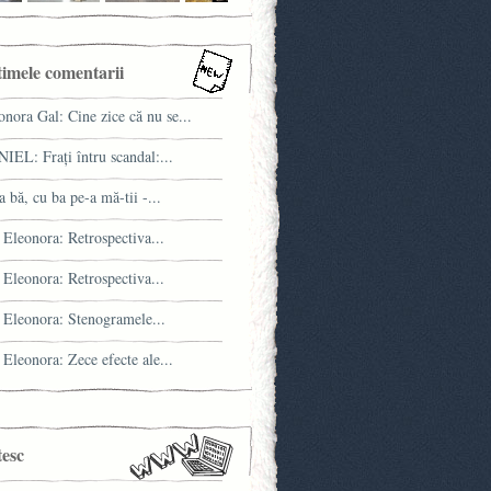
timele comentarii
onora Gal: Cine zice că nu se...
IEL: Fraţi întru scandal:...
a bă, cu ba pe-a mă-tii -...
 Eleonora: Retrospectiva...
 Eleonora: Retrospectiva...
 Eleonora: Stenogramele...
 Eleonora: Zece efecte ale...
tesc