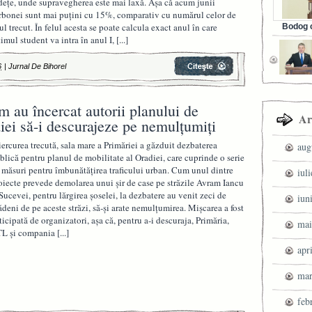
dețe, unde supravegherea este mai laxă. Așa că acum junii
rbonei sunt mai puţini cu 15%, comparativ cu numărul celor de
ul trecut. În felul acesta se poate calcula exact anul în care
Bodog c
timul student va intra în anul I,
[...]
Facebook 
6
|
Jurnal De Bihorel
 au încercat autorii planului de
Ar
iei să-i descurajeze pe nemulţumiţi
ercurea trecută, sala mare a Primăriei a găzduit dezbaterea
aug
blică pentru planul de mobilitate al Oradiei, care cuprinde o serie
 măsuri pentru îmbunătăţirea traficului urban. Cum unul dintre
iul
oiecte prevede demolarea unui şir de case pe străzile Avram Iancu
 Sucevei, pentru lărgirea şoselei, la dezbatere au venit zeci de
iun
ădeni de pe aceste străzi, să-şi arate nemulţumirea. Mişcarea a fost
ticipată de organizatori, aşa că, pentru a-i descuraja, Primăria,
mai
L şi compania
[...]
apr
mar
feb