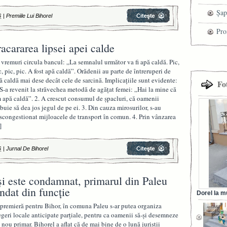
mag
Șap
6
|
Premiile Lui Bihorel
cen
Pro
acararea lipsei apei calde
cel
 vremuri circula bancul: „La semnalul următor va fi apă caldă. Pic,
tra
c, pic, pic. A fost apă caldă”. Orădenii au parte de întreruperi de
ă caldă mai dese decât cele de sarcină. Implicațiile sunt evidente:
Fo
 S-a revenit la străvechea metodă de agățat femei: „Hai la mine că
 apă caldă”. 2. A crescut consumul de șpacluri, că oamenii
ebuie să dea jos jegul de pe ei. 3. Din cauza mirosurilor, s-au
scongestionat mijloacele de transport în comun. 4. Prin vânzarea
]
6
|
Jurnal De Bihorel
i este condamnat, primarul din Paleu
ndat din funcţie
Dorel la m
din Ora
 premieră pentru Bihor, în comuna Paleu s-ar putea organiza
egeri locale anticipate parţiale, pentru ca oamenii să-şi desemneze
 nou primar. Bihorel a aflat că de mai bine de o lună juriştii