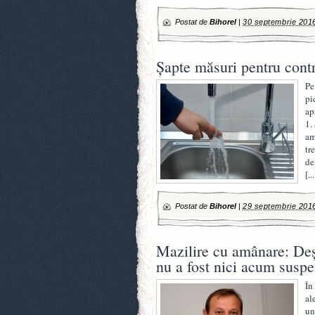
Postat de
Bihorel
|
30 septembrie 201
Șapte măsuri pentru contr
Pe
pi
ap
1.
am
tr
de
[...
Postat de
Bihorel
|
29 septembrie 201
Mazilire cu amânare: Deş
nu a fost nici acum suspe
În
al
un