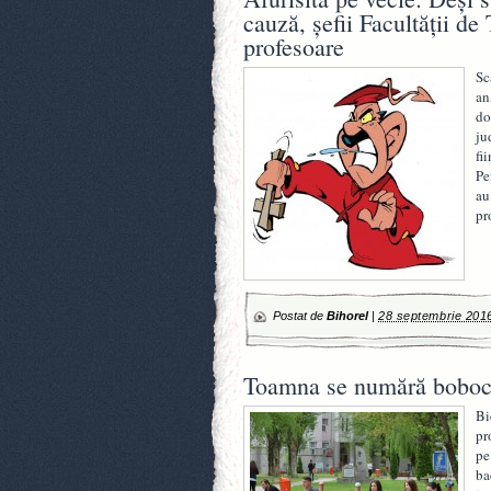
cauză, şefii Facultăţii de
profesoare
Sc
an
do
ju
fi
Pe
au
pr
Postat de
Bihorel
|
28 septembrie 201
Toamna se numără bobocii
Bi
pr
pe
ba