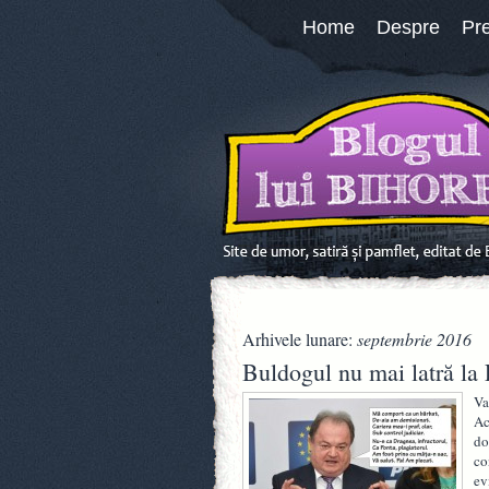
Home
Despre
Pr
Arhivele lunare:
septembrie 2016
Buldogul nu mai latră la
Va
Ac
do
co
ev