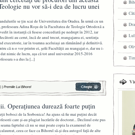
Bih
 Teologie nu vor să-i dea de lucru unei
Căt
andalurile se ţin scai de Universitatea din Oradea. În urmă cu un
Dra
, profesoara Adina Roşu de la Facultatea de Teologie Ortodoxă a
vedit în instanţă că fusese concediată pe nedrept în 2012, iar
Lul
decătorii au cerut, încă de anul trecut, reangajarea ei, sentinţa
ind executorie, iar în toamna aceluiaşi an rămânând şi definitivă.
Oli
ntru că n-o vor printre ei, şefii Facultăţii au reangajat-o, dar nu i-
 dat nimic de lucru, aşa că tot anul universitar 2015-2016
Ti
ofesoara s-a dus la
[...]
Vi
6
|
Premiile Lui Bihorel
. Operațiunea durează foarte puțin
eții boboci de la Sorbonica! Au ajuns să fie mai puțini decât
ofesorii care și-au plagiat lucrările de doctorat... Declinul este pus
 seama faptului că nu se mai poate copia la examenul de
calaureat, ceea ce face ca Bihorul să-și dea autogol față de alte