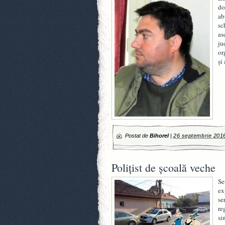
do
ab
sc
as
ju
or
și
Postat de
Bihorel
|
26 septembrie 201
Poliţist de şcoală veche
Se
ex
se
re
si