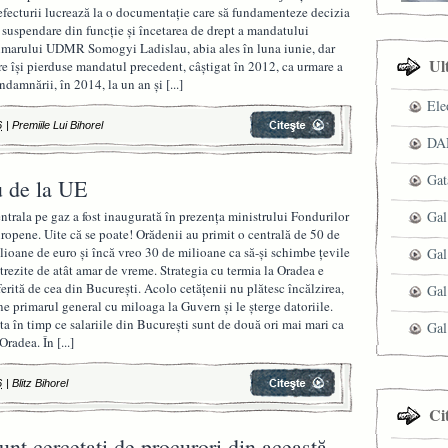
efecturii lucrează la o documentaţie care să fundamenteze decizia
 suspendare din funcţie şi încetarea de drept a mandatului
imarului UDMR Somogyi Ladislau, abia ales în luna iunie, dar
Ul
re îşi pierduse mandatul precedent, câştigat în 2012, ca urmare a
ndamnării, în 2014, la un an şi
[...]
Ele
6
|
Premiile Lui Bihorel
DAN
Gat
u de la UE
ntrala pe gaz a fost inaugurată în prezența ministrului Fondurilor
Gal
ropene. Uite că se poate! Orădenii au primit o centrală de 50 de
lioane de euro și încă vreo 30 de milioane ca să-și schimbe țevile
Gal
trezite de atât amar de vreme. Strategia cu termia la Oradea e
ferită de cea din București. Acolo cetățenii nu plătesc încălzirea,
Gal
ne primarul general cu miloaga la Guvern și le șterge datoriile.
ta în timp ce salariile din București sunt de două ori mai mari ca
Gal
 Oradea. În
[...]
6
|
Blitz Bihorel
Ci
unt cercetaţi de procurori din această