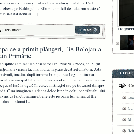
fuză să se vaccineze și cad victime acelorași metehne. Ce-l
osebește pe Buldogul de Bihor de miticii de Teleorman este că
sile și-a dat demisia
[...]
Fragment 
6
|
Blitz Bihorel
pă ce a primit plângeri, Ilie Bolojan a
din Primărie
ne spune că fumatul e nesănătos? În Primăria Oradea, cel puţin,
ncţionarii vicioşi fac mai multă mişcare decât nefumătorii. Astă
CITITE
imăvară, imediat după intrarea în vigoare a Legii antifumat,
lariaţii municipalităţii care nu au reuşit ori nu au vrut să se lase au
Cel
ceput să iasă la ţigară în curtea instituţiei sau pe trotuarul dinspre
radă. Cum imaginea nu dădea deloc bine în ochii contribuabilului
nvins că funcţionărimea belfereşte pe banii lui, primarul Ilie
Tea
lojan a ordonat
[...]
pre
Cu 
VI
fil
Mun
ved
che
Szí