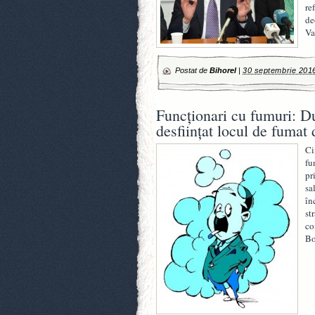
re
de
Va
Postat de
Bihorel
|
30 septembrie 201
Funcţionari cu fumuri: Du
desfiinţat locul de fumat 
Ci
fu
pr
sa
în
st
co
Bo