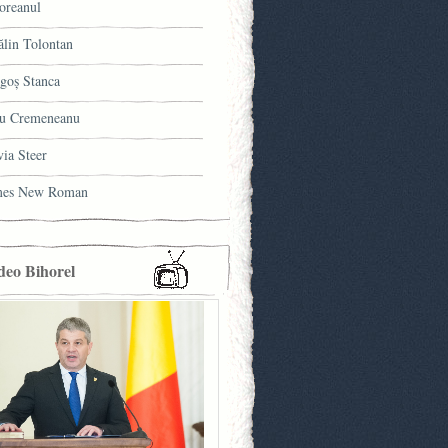
oreanul
ălin Tolontan
goş Stanca
u Cremeneanu
via Steer
mes New Roman
deo Bihorel