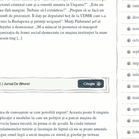
ctorul criminal care și-a omorât amanta în Ungaria?”. „Este un
ian
uz fără margini. Trebuie să-l extrădeze!”. „Propun să se facă un
himb de prizonieri. Îl dați pe deputatul hoț de la UDMR care s-a
dec
cuns la Budapesta şi primiți ucigașul”. Marți Pădurarul șef al
dețului a demisionat. „M-a mâncat în posterior să transport
noi
ganizația de femei social-democrate cu mașina instituției la mare
 acum trag
[...]
oct
sep
aug
iul
6
|
Jurnal De Bihorel
iun
mai
apr
tea de cunoaştere se cere potolită urgent! Aceasta poate fi singura
plicaţie a modului în care un poliţist şi-a parcat maşina de
mar
rviciu lunea trecută, în prima zi de şcoală. În ciuda tuturor
gulamentelor rutiere şi încurajat de faptul că nu se poate amenda
feb
ngur, omul legii a urcat maşina cu sirenă şi girofar pe trotuar,