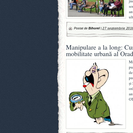
ju
so
an
ul
Postat de
Bihorel
|
27 septembrie 201
Manipulare a la long: Cum
mobilitate urbană al Orad
Mi
pu
de
pr
şi
or
an
OT