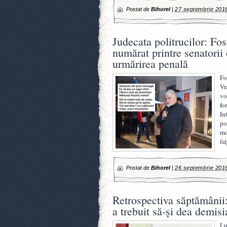
Postat de
Bihorel
|
27 septembrie 201
Judecata politrucilor: Fos
numărat printre senatorii
urmărirea penală
Fo
Vr
vo
fo
In
po
mo
fa
Postat de
Bihorel
|
26 septembrie 201
Retrospectiva săptămânii:
a trebuit să-şi dea demisi
Lu