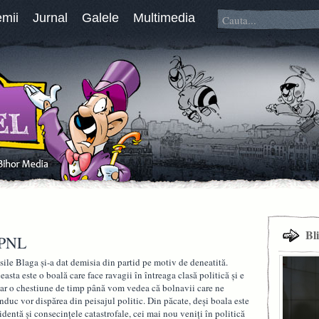
emii
Jurnal
Galele
Multimedia
Bl
 PNL
sile Blaga și-a dat demisia din partid pe motiv de deneatită.
easta este o boală care face ravagii în întreaga clasă politică și e
ar o chestiune de timp până vom vedea că bolnavii care ne
nduc vor dispărea din peisajul politic. Din păcate, deși boala este
identă și consecințele catastrofale, cei mai nou veniți în politică