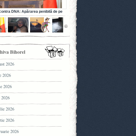
ontra DNA: Apărarea penibilă de pe
a fostului ministru al Sănătății (VIDEO)
hiva Bihorel
ust 2026
ie 2026
ie 2026
 2026
ilie 2026
tie 2026
ruarie 2026