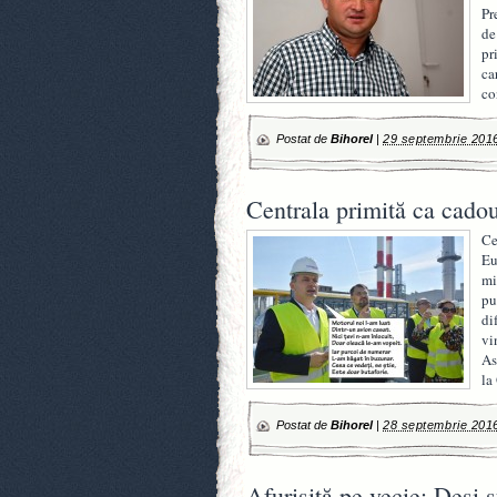
Pr
de
pr
ca
co
Postat de
Bihorel
|
29 septembrie 201
Centrala primită ca cado
Ce
Eu
mi
pu
di
vi
As
la
Postat de
Bihorel
|
28 septembrie 201
Afurisită pe vecie: Deşi s