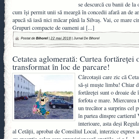
se descurcă cu banii de la o
cum își permit unii să meargă în concedii afară an de an
apucă să iasă nici măcar până la Silvaș. Vai, ce mare cir
Grupuri compacte de oameni ai
[...]
Postat de
Bihorel
|
22 mai 2018
|
Jurnal De Bihorel
Cetatea aglomerată: Curtea fortăreței 
transformat în loc de parcare!
Cârcotaşii care zic că Ceta
să-şi muşte limba! Chiar da
fortăreţei sunt o droaie de 
forfota e mare. Miercurea 
un trecător a surprins cel 
în partea dinspre cartierul 
interioare, asta deşi Regu
al Cetăţii, aprobat de Consiliul Local, interzice expres 
cu excepţia celor care aprovizionează spaţiile, şi a
[...]