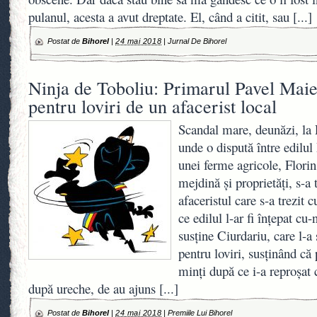
pulanul, acesta a avut dreptate. El, când a citit, sau
[...]
Postat de
Bihorel
|
24 mai 2018
|
Jurnal De Bihorel
Ninja de Toboliu: Primarul Pavel Maie
pentru loviri de un afacerist local
Scandal mare, deunăzi, la 
unde o dispută între edilul
unei ferme agricole, Florin
mejdină şi proprietăţi, s-a 
afaceristul care s-a trezit 
ce edilul l-ar fi înţepat cu
susţine Ciurdariu, care l-a
pentru loviri, susţinând că 
minţi după ce i-a reproşat
după ureche, de au ajuns
[...]
Postat de
Bihorel
|
24 mai 2018
|
Premiile Lui Bihorel