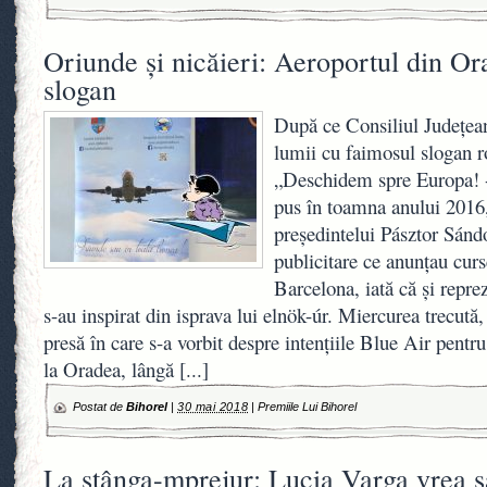
Oriunde și nicăieri: Aeroportul din O
slogan
După ce Consiliul Județean
lumii cu faimosul slogan
„Deschidem spre Europa! 
pus în toamna anului 2016
preşedintelui Pásztor Sánd
publicitare ce anunțau cur
Barcelona, iată că și repre
s-au inspirat din isprava lui elnök-úr. Miercurea trecută,
presă în care s-a vorbit despre intențiile Blue Air pentru
la Oradea, lângă
[...]
Postat de
Bihorel
|
30 mai 2018
|
Premiile Lui Bihorel
La stânga-mprejur: Lucia Varga vrea s