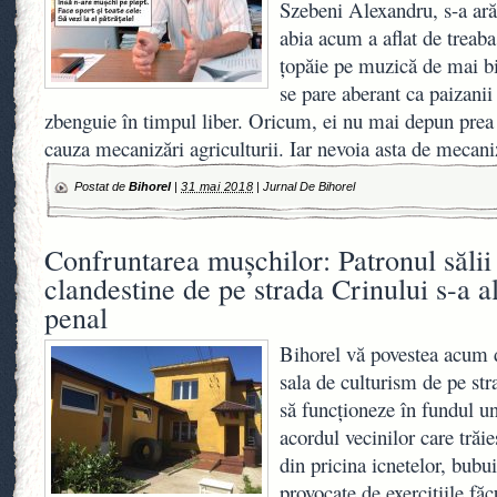
Szebeni Alexandru, s-a ară
abia acum a aflat de treaba
țopăie pe muzică de mai b
se pare aberant ca paizanii
zbenguie în timpul liber. Oricum, ei nu mai depun prea
cauza mecanizări agriculturii. Iar nevoia asta de mecani
Postat de
Bihorel
|
31 mai 2018
|
Jurnal De Bihorel
Confruntarea muşchilor: Patronul sălii
clandestine de pe strada Crinului s-a a
penal
Bihorel vă povestea acum 
sala de culturism de pe str
să funcţioneze în fundul u
acordul vecinilor care tră
din pricina icnetelor, bubuit
provocate de exerciţiile făc