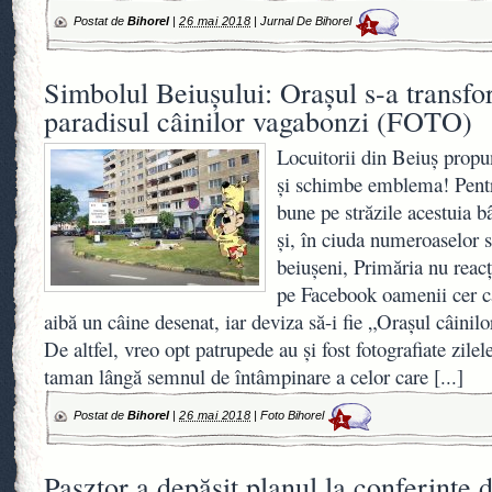
Postat de
Bihorel
|
26 mai 2018
|
Jurnal De Bihorel
1
Simbolul Beiuşului: Orașul s-a transfo
paradisul câinilor vagabonzi (FOTO)
Locuitorii din Beiuş propu
şi schimbe emblema! Pentr
bune pe străzile acestuia b
şi, în ciuda numeroaselor s
beiuşeni, Primăria nu reacţ
pe Facebook oamenii cer c
aibă un câine desenat, iar deviza să-i fie „Oraşul câinilo
De altfel, vreo opt patrupede au şi fost fotografiate zilel
taman lângă semnul de întâmpinare a celor care
[...]
Postat de
Bihorel
|
26 mai 2018
|
Foto Bihorel
1
Pasztor a depășit planul la conferințe 