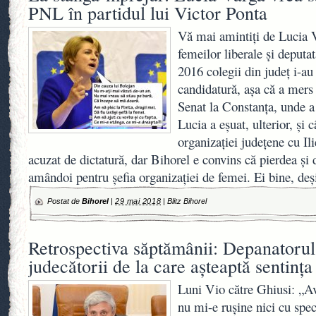
PNL în partidul lui Victor Ponta
Vă mai amintiţi de Lucia V
femeilor liberale şi deputa
2016 colegii din judeţ i-au 
candidatură, aşa că a mers
Senat la Constanţa, unde a
Lucia a eşuat, ulterior, şi 
organizaţiei judeţene cu Il
acuzat de dictatură, dar Bihorel e convins că pierdea și 
amândoi pentru șefia organizației de femei. Ei bine, deş
Postat de
Bihorel
|
29 mai 2018
|
Blitz Bihorel
Retrospectiva săptămânii: Depanatorul
judecătorii de la care așteaptă sentința
Luni Vio către Ghiusi: „Ave
nu mi-e rușine nici cu spe