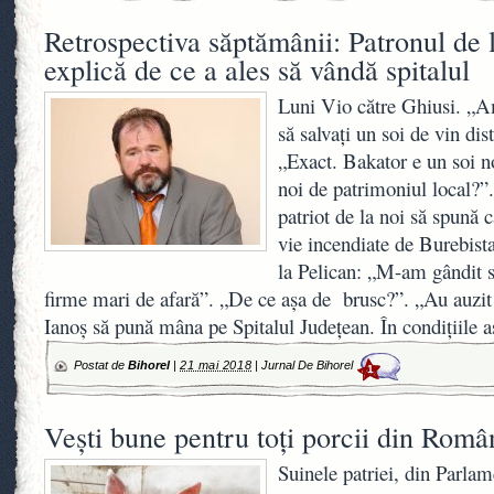
Retrospectiva săptămânii: Patronul de 
explică de ce a ales să vândă spitalul
Luni Vio către Ghiusi. „Am
să salvați un soi de vin di
„Exact. Bakator e un soi n
noi de patrimoniul local?”.
patriot de la noi să spună c
vie incendiate de Burebist
la Pelican: „M-am gândit s
firme mari de afară”. „De ce așa de brusc?”. „Au auzit
Ianoș să pună mâna pe Spitalul Județean. În condițiile a
Postat de
Bihorel
|
21 mai 2018
|
Jurnal De Bihorel
1
Vești bune pentru toți porcii din Româ
Suinele patriei, din Parlam