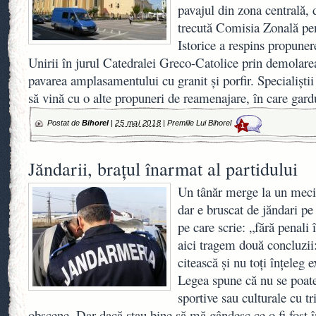
pavajul din zona centrală,
trecută Comisia Zonală p
Istorice a respins propuner
Unirii în jurul Catedralei Greco-Catolice prin demolarea
pavarea amplasamentului cu granit şi porfir. Specialiştii
să vină cu o alte propuneri de reamenajare, în care gar
Postat de
Bihorel
|
25 mai 2018
|
Premiile Lui Bihorel
1
Jăndarii, brațul înarmat al partidului
Un tânăr merge la un meci d
dar e bruscat de jăndari pe
pe care scrie: „fără penali 
aici tragem două concluzii:
citească şi nu toți înțeleg 
Legea spune că nu se poate
sportive sau culturale cu t
obscene. Dar dacă stau bine să mă gândesc ce o fi fost 