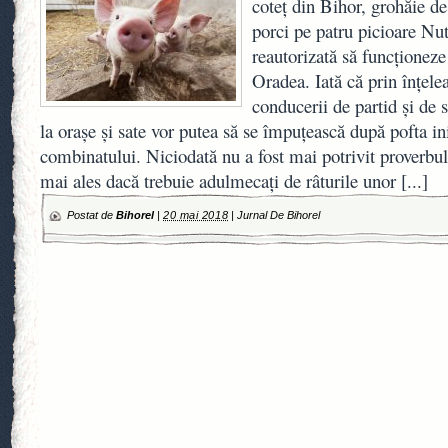
coteț din Bihor, grohăie de
porci pe patru picioare Nut
reautorizată să funcționeze
Oradea. Iată că prin înțelea
conducerii de partid și de 
la orașe și sate vor putea să se împuțească după pofta i
combinatului. Niciodată nu a fost mai potrivit proverbul
mai ales dacă trebuie adulmecați de râturile unor
[...]
Postat de
Bihorel
|
20 mai 2018
|
Jurnal De Bihorel