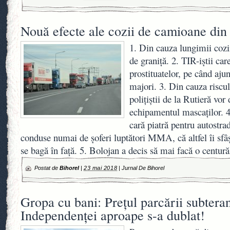
Nouă efecte ale cozii de camioane din
1. Din cauza lungimii cozii
de graniță. 2. TIR-iștii car
prostituatelor, pe când aju
majori. 3. Din cauza riscul
polițiștii de la Rutieră vor d
echipamentul mascaților. 4
cară piatră pentru autostra
conduse numai de șoferi luptători MMA, că altfel îi sfâși
se bagă în față. 5. Bolojan a decis să mai facă o centu
Postat de
Bihorel
|
23 mai 2018
|
Jurnal De Bihorel
Gropa cu bani: Prețul parcării subtera
Independenței aproape s-a dublat!