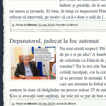
haltere şi greutăţi, de le-au
iar unora şi tavanele. Ei bine, în timp ce inspectorii Pr
refuzat să intervină, pe motiv că cică-i doar o sală de
[..
Postat de
Bihorel
|
31 mai 2018
|
Premiile Lui Bihorel
Depanatorul, judecat la foc automat
Nu mai există respect! Păi
de pe o zi pe alta? A înnebu
de celeritate ca Dănciă de
române? Tot la trei zile S
ceilalți inculpați, cot la co
să se prezinte în instanță.
care am inventat în fotbal
suntem în stare să tărăgănăm un proces măcar 25 de ani
Kiss și avocații sunt supărați, iar mie mi se par de bun 
Postat de
Bihorel
|
30 mai 2018
|
Jurnal De Bihorel