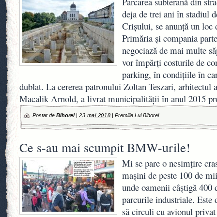
Parcarea subterană din stra
deja de trei ani în stadiul 
Crişului, se anunţă un loc 
Primăria şi compania pa
negociază de mai multe să
vor împărţi costurile de con
parking, în condiţiile în ca
dublat. La cererea patronului Zoltan Teszari, arhitectul
Macalik Arnold, a livrat municipalităţii în anul 2015 pro
Postat de
Bihorel
|
23 mai 2018
|
Premiile Lui Bihorel
Ce s-au mai scumpit BMW-urile!
Mi se pare o nesimțire cras
mașini de peste 100 de mii
unde oamenii câștigă 400 d
parcurile industriale. Este
să circuli cu avionul priva