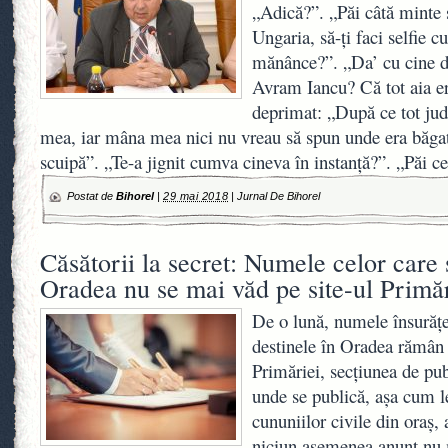
„Adică?”. „Păi câtă minte să
Ungaria, să-ți faci selfie 
mănânce?”. „Da’ cu cine do
Avram Iancu? Că tot aia e
deprimat: „După ce tot jud
mea, iar mâna mea nici nu vreau să spun unde era băga
scuipă”. „Te-a jignit cumva cineva în instanță?”. „Păi 
Postat de
Bihorel
|
29 mai 2018
|
Jurnal De Bihorel
Căsătorii la secret: Numele celor care 
Oradea nu se mai văd pe site-ul Primăr
De o lună, numele însurăţei
destinele în Oradea rămân u
Primăriei, secţiunea de publ
unde se publică, aşa cum l
cununiilor civile din oraş, 
niciun asemenea anunţ nu m