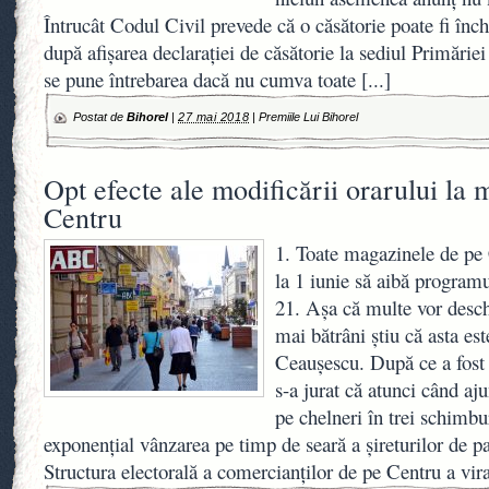
Întrucât Codul Civil prevede că o căsătorie poate fi înch
după afişarea declaraţiei de căsătorie la sediul Primăriei 
se pune întrebarea dacă nu cumva toate
[...]
Postat de
Bihorel
|
27 mai 2018
|
Premiile Lui Bihorel
Opt efecte ale modificării orarului la
Centru
1. Toate magazinele de pe 
la 1 iunie să aibă programu
21. Așa că multe vor desch
mai bătrâni știu că asta e
Ceaușescu. După ce a fost d
s-a jurat că atunci când aj
pe chelneri în trei schimbu
exponențial vânzarea pe timp de seară a șireturilor de pan
Structura electorală a comercianților de pe Centru a vir