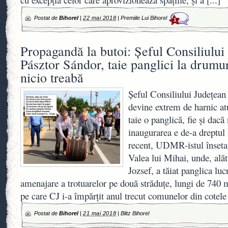
Postat de
Bihorel
|
22 mai 2018
|
Premiile Lui Bihorel
1
Propagandă la butoi: Şeful Consiliului
Pásztor Sándor, taie panglici la drumu
nicio treabă
Şeful Consiliului Judeţean
devine extrem de harnic at
taie o panglică, fie şi dacă
inaugurarea e de-a dreptul 
recent, UDMR-istul însetat
Valea lui Mihai, unde, ală
Jozsef, a tăiat panglica lucr
amenajare a trotuarelor pe două străduţe, lungi de 740 me
pe care CJ i-a împărţit anul trecut comunelor din cotel
Postat de
Bihorel
|
21 mai 2018
|
Blitz Bihorel