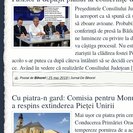
Președintele Consiliului J
la aeroport ca să spună că 
să zboare avioane. Probabi
conferință de presă la Băi
ne lumineze cu privire la de
va câștiga procesul. Nu est
ziariștii la clădirea fostei P
acolo s-ar putea ca după câteva întâlniri să se decidă cev
ce. Având în vedere că realizările Consiliului Județean
[
Postat de
Bihorel
|
25 mai 2018
|
Jurnal De Bihorel
Cu piatra-n gard: Comisia pentru Mon
a respins extinderea Pieței Unirii
Mai uşor cu piatra prin cent
Conducerea Primăriei Orade
tempereze pornirea de a aco