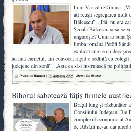
Luni Vio către Ghiusi: „Vă
ați reușit segregarea mult 
Bălcescu”. „Păi, nu era ca
Școala Bălcescu și să se 
ungurește? Cum ar suna Șc
limba română Petöfi Sánd
explicat cum e cu depășire
au luat carnetul, am convocat rapid o ședință cu colegii 
județene din zonă”. „Asta ca să-i instruiască pe polițiști
Postat de
Bihorel
|
23 ianuarie 2023
|
Jurnal De Bihorel
Bihorul sabotează fățiș firmele austrie
Brațul lung și răzbunător a
Consiliului Județean, Ilie 
complexul economic al Aus
de Răsărit ne-au dat afară