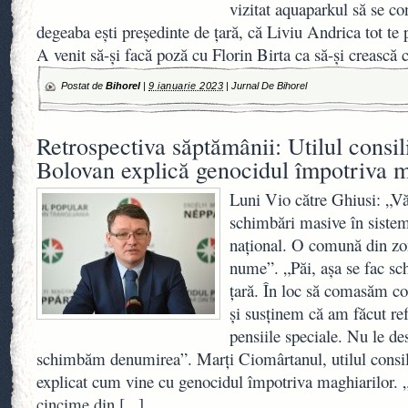
vizitat aquaparkul să se co
degeaba ești președinte de țară, că Liviu Andrica tot te p
A venit să-și facă poză cu Florin Birta ca să-și crească 
Postat de
Bihorel
|
9 ianuarie 2023
|
Jurnal De Bihorel
Retrospectiva săptămânii: Utilul consili
Bolovan explică genocidul împotriva m
Luni Vio către Ghiusi: „Vă
schimbări masive în sistem
național. O comună din zon
nume”. „Păi, așa se fac sch
țară. În loc să comasăm 
și susținem că am făcut ref
pensiile speciale. Nu le de
schimbăm denumirea”. Marți Ciomârtanul, utilul consili
explicat cum vine cu genocidul împotriva maghiarilor. 
cincime din
[...]