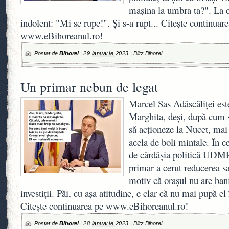
maşina la umbra ta?". La c
indolent: "Mi se rupe!". Şi s-a rupt... Citește continuar
www.eBihoreanul.ro!
Postat de
Bihorel
|
29 ianuarie 2023
|
Blitz Bihorel
Un primar nebun de legat
Marcel Sas Adăscăliţei est
Marghita, deşi, după cum s
să acţioneze la Nucet, mai 
acela de boli mintale. În c
de cârdăşia politică UD
primar a cerut reducerea sal
motiv că oraşul nu are ban
investiţii. Păi, cu aşa atitudine, e clar că nu mai pupă e
Citește continuarea pe www.eBihoreanul.ro!
Postat de
Bihorel
|
28 ianuarie 2023
|
Blitz Bihorel