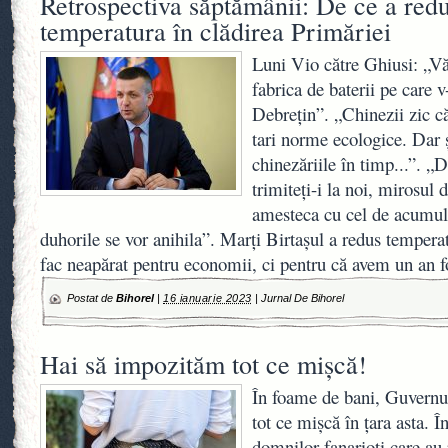
Retrospectiva săptămânii: De ce a redu
temperatura în clădirea Primăriei
Luni Vio către Ghiusi: „V
fabrica de baterii pe care v
Debrețin”. „Chinezii zic c
tari norme ecologice. Dar 
chinezăriile în timp...”. „
trimiteți-i la noi, mirosul 
amesteca cu cel de acumulat
duhorile se vor anihila”. Marți Birtașul a redus tempera
fac neapărat pentru economii, ci pentru că avem un an f
Postat de
Bihorel
|
16 ianuarie 2023
|
Jurnal De Bihorel
Hai să impozităm tot ce mișcă!
În foame de bani, Guvernul
tot ce mișcă în țara asta. Î
domnilor fanarioți care au 