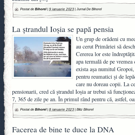
Postat de
Bihorel
|
9 ianuarie 2023
|
Jurnal De Bihorel
La ștrandul Ioșia se papă pensia
Un grup de orădeni cu med
au cerut Primăriei să desch
Cererea lor este îndreptățit
apa termală de pe vremea 
exista așa numitul Gropoi,
pentru reumatici și de lep
care nu doreau copii. La ce
pensionarii, cred că ștrandul Ioșia ar trebui să funcțione
7, 365 de zile pe an. În primul rând pentru că, astfel, 
Postat de
Bihorel
|
8 ianuarie 2023
|
Blitz Bihorel
Facerea de bine te duce la DNA