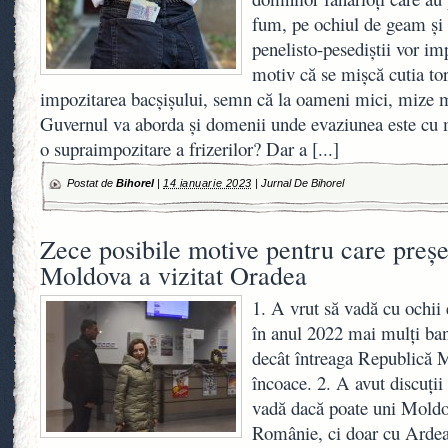
fum, pe ochiul de geam și p
penelisto-pesediștii vor imp
motiv că se mișcă cutia to
impozitarea bacșișului, semn că la oameni mici, mize m
Guvernul va aborda și domenii unde evaziunea este cu
o supraimpozitare a frizerilor? Dar a
[...]
Postat de
Bihorel
|
14 ianuarie 2023
|
Jurnal De Bihorel
Zece posibile motive pentru care preșe
Moldova a vizitat Oradea
1. A vrut să vadă cu ochii
în anul 2022 mai mulți bani
decât întreaga Republică 
încoace. 2. A avut discuții
vadă dacă poate uni Moldo
Românie, ci doar cu Ardeal