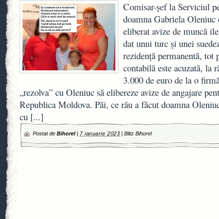
Comisar-șef la Serviciul p
doamna Gabriela Oleniuc 
eliberat avize de muncă ile
dat unui turc și unei suedez
rezidență permanentă, tot 
contabilă este acuzată, la r
3.000 de euro de la o firm
„rezolva” cu Oleniuc să elibereze avize de angajare pentr
Republica Moldova. Păi, ce rău a făcut doamna Oleniu
cu
[...]
Postat de
Bihorel
|
7 ianuarie 2023
|
Blitz Bihorel