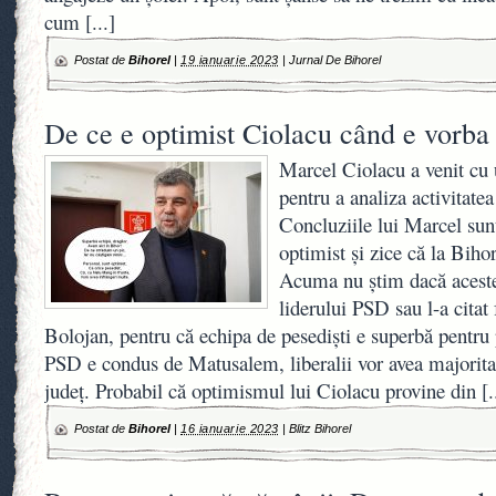
cum
[...]
Postat de
Bihorel
|
19 ianuarie 2023
|
Jurnal De Bihorel
De ce e optimist Ciolacu când e vorb
Marcel Ciolacu a venit cu 
pentru a analiza activitatea
Concluziile lui Marcel sun
optimist și zice că la Biho
Acuma nu știm dacă aceste 
liderului PSD sau l-a citat 
Bolojan, pentru că echipa de pesediști e superbă pentru
PSD e condus de Matusalem, liberalii vor avea majoritat
județ. Probabil că optimismul lui Ciolacu provine din
[.
Postat de
Bihorel
|
16 ianuarie 2023
|
Blitz Bihorel