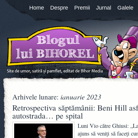
Home
Despre
Premii
Jurnal
Galele
ianuarie 2023
Arhivele lunare:
Retrospectiva săptămânii: Beni Hill asf
autostrada… pe spital
Luni Vio către Ghiusi: „La 
ajuns să veniți să faceți c