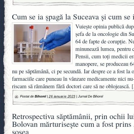
Cum se ia șpagă la Suceava și cum se i
Vuiește opinia publică dup
șefa de la oncologie din S
64 de fapte de corupție. Nu
minunează lumea, pentru că
Pensii, cum toți medicii er
manopere, se produceau 64
nu pe săptămână, ci pe secundă. Iar despre ce a fost la o
farmaciile care puneau în vânzare medicamente nici nu-i
riscam să rămânem fără doctori care să ne oblojească.
[
Postat de
Bihorel
|
26 ianuarie 2023
|
Jurnal De Bihorel
Retrospectiva săptămânii, prin ochii lu
Bolovan mărturisește cum a fost prins
șosea