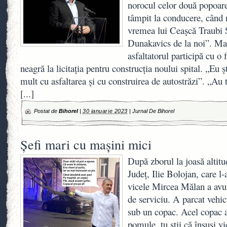
norocul celor două popoare
tâmpit la conducere, când 
vremea lui Ceașcă Traubi 
Dunakavics de la noi”. Mar
asfaltatorul participă cu o 
neagră la licitația pentru construcția noului spital. „Eu 
mult cu asfaltarea și cu construirea de autostrăzi”. „Au 
[...]
Postat de
Bihorel
|
30 ianuarie 2023
|
Jurnal De Bihorel
Şefi mari cu maşini mici
După zborul la joasă altitud
Judeţ, Ilie Bolojan, care l-a
vicele Mircea Mălan a avu
de serviciu. A parcat vehicu
sub un copac. Acel copac a
pomule, tu ştii că însuşi vi