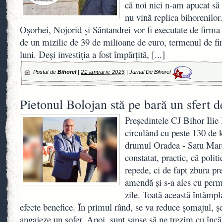
că noi nici n-am apucat să
nu vină replica bihorenilor
Oșorhei, Nojorid și Sântandrei vor fi executate de firma
de un mizilic de 39 de milioane de euro, termenul de fin
luni. Deși investiția a fost împărțită,
[...]
Postat de
Bihorel
|
21 ianuarie 2023
|
Jurnal De Bihorel
3
Pietonul Bolojan stă pe bară un sfert d
Președintele CJ Bihor Ilie 
circulând cu peste 130 de 
drumul Oradea - Satu Mare.
constatat, practic, că poli
repede, ci de fapt zbura pr
amendă și s-a ales cu perm
zile. Toată această întâmp
efecte benefice. În primul rând, se va reduce șomajul, șe
angajeze un șofer. Apoi, sunt șanse să ne trezim cu în