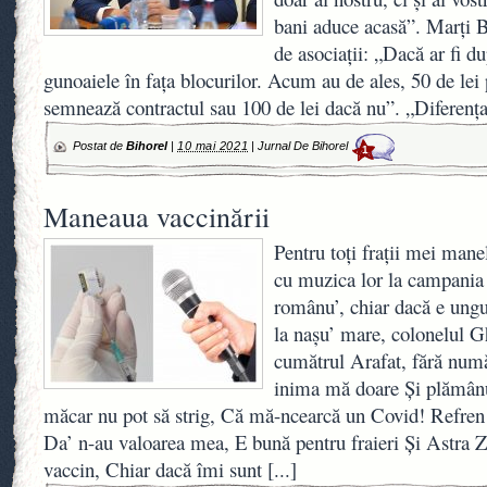
bani aduce acasă”. Marți Bi
de asociații: „Dacă ar fi du
gunoaiele în fața blocurilor. Acum au de ales, 50 de lei
semnează contractul sau 100 de lei dacă nu”. „Diferenț
Postat de
Bihorel
|
10 mai 2021
|
Jurnal De Bihorel
1
Maneaua vaccinării
Pentru toți frații mei manel
cu muzica lor la campania 
românu’, chiar dacă e ungu
la nașu’ mare, colonelul G
cumătrul Arafat, fără numă
inima mă doare Și plămânu
măcar nu pot să strig, Că mă-ncearcă un Covid! Refren S
Da’ n-au valoarea mea, E bună pentru fraieri Și Astra Z
vaccin, Chiar dacă îmi sunt
[...]