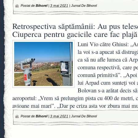
Postat de
Bihorel
|
3 mai 2021
|
Jurnal De Bihorel
Retrospectiva săptămânii: Au pus teles
Ciuperca pentru gacicile care fac plaj
Luni Vio către Ghiusi: „A
la voi s-a apucat să distrug
ca să nu afle lumea că Arp
comuna respectivă, care pe
comună primitivă”. „Apoi 
lui Arpad cum sunteți voi 
Bolovan s-a arătat decis să
aeroportul: „Vrem să prelungim pista cu 400 de metri, ca
avioane mai mari”. „Dar pe criza asta vor zbura mai mu
Postat de
Bihorel
|
3 mai 2021
|
Jurnal De Bihorel