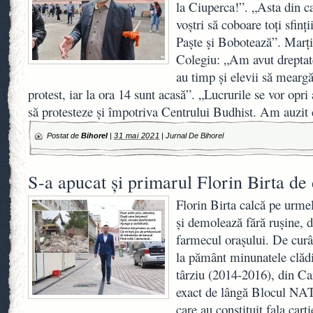
la Ciuperca!”. „Asta din c
voștri să coboare toți sfinț
Paște și Bobotează”. Marț
Colegiu: „Am avut dreptate
au timp și elevii să mearg
protest, iar la ora 14 sunt acasă”. „Lucrurile se vor opri
să protesteze și împotriva Centrului Budhist. Am auzit
Postat de
Bihorel
|
31 mai 2021
|
Jurnal De Bihorel
S-a apucat și primarul Florin Birta de
Florin Birta calcă pe urme
și demolează fără rușine, d
farmecul orașului. De curâ
la pământ minunatele clădir
târziu (2014-2016), din Car
exact de lângă Blocul NAT
care au constituit fala cart