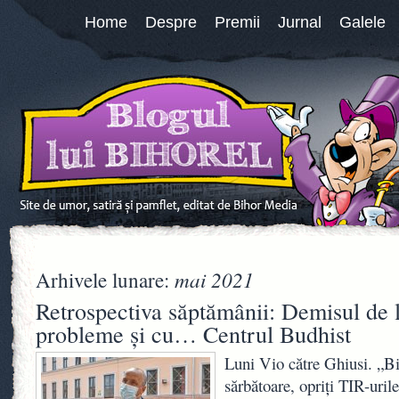
Home
Despre
Premii
Jurnal
Galele
mai 2021
Arhivele lunare:
Retrospectiva săptămânii: Demisul de 
probleme și cu… Centrul Budhist
Luni Vio către Ghiusi. „Bin
sărbătoare, opriți TIR-uril