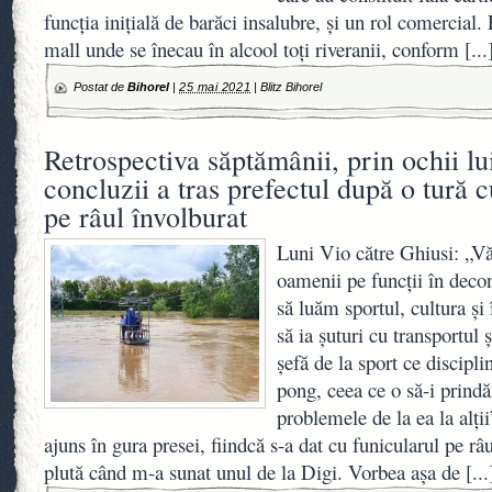
funcția inițială de barăci insalubre, și un rol comercial.
mall unde se înecau în alcool toți riveranii, conform
[...
Postat de
Bihorel
|
25 mai 2021
|
Blitz Bihorel
Retrospectiva săptămânii, prin ochii lu
concluzii a tras prefectul după o tură 
pe râul învolburat
Luni Vio către Ghiusi: „Vă
oamenii pe funcții în deco
să luăm sportul, cultura și
să ia șuturi cu transportul
șefă de la sport ce discipli
pong, ceea ce o să-i prind
problemele de la ea la alți
ajuns în gura presei, fiindcă s-a dat cu funicularul pe r
plută când m-a sunat unul de la Digi. Vorbea așa de
[...