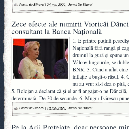
Postat de
Bihorel
|
24 mai 2021
|
Jurnal De Bihorel
Zece efecte ale numirii Vioricăi Dănci
consultant la Banca Națională
1. E printre puținii pesediș
Națională fără rangă și cag
drumul la gură și spune u
Vâlcov lingourile, se duble
BNR. 3. Când a aflat cine
inflație a bușit-o râsul. 4.
nu au vrut să-i dea o pită, 
5. Bolojan a declarat că și el ar fi angajat-o pe Dăncilă,
determinată. De 30 de secunde. 6. Mugur Isărescu pun
Postat de
Bihorel
|
19 mai 2021
|
Jurnal De Bihorel
Pe la Arii Protejate, doar persoane mi