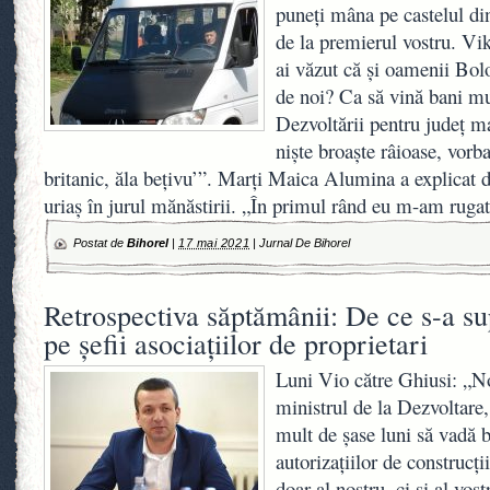
puneți mâna pe castelul di
de la premierul vostru. Vi
ai văzut că și oamenii Bolo
de noi? Ca să vină bani mu
Dezvoltării pentru județ mai
niște broaște râioase, vorb
britanic, ăla bețivu’”. Marți Maica Alumina a explicat d
uriaș în jurul mănăstirii. „În primul rând eu m-am rugat
Postat de
Bihorel
|
17 mai 2021
|
Jurnal De Bihorel
Retrospectiva săptămânii: De ce s-a su
pe șefii asociațiilor de proprietari
Luni Vio către Ghiusi: „N
ministrul de la Dezvoltare,
mult de șase luni să vadă 
autorizațiilor de construcț
doar al nostru, ci și al vos