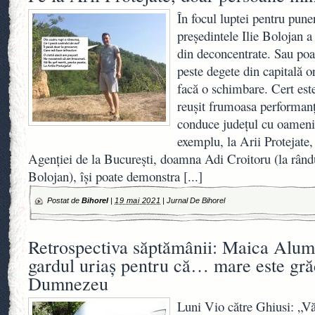
În focul luptei pentru pune
președintele Ilie Bolojan a
din deconcentrate. Sau poat
peste degete din capitală or
facă o schimbare. Cert este
reușit frumoasa performanț
conduce județul cu oameni
exemplu, la Arii Protejate, 
Agenției de la București, doamna Adi Croitoru (la rându
Bolojan), își poate demonstra
[...]
Postat de
Bihorel
|
19 mai 2021
|
Jurnal De Bihorel
Retrospectiva săptămânii: Maica Alum
gardul uriaș pentru că… mare este gră
Dumnezeu
Luni Vio către Ghiusi: „Vă