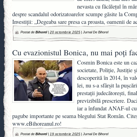
nevasta cu făcălețul în mâ
despre scandalul odorizatoarelor scumpe găsite la Com
Investiții: „Degeaba sare presa ca proasta, oamenii de 
Postat de
Bihorel
|
20 octombrie 2025
|
Jurnal De Bihorel
Cu evazionistul Bonica, nu mai poți fa
Cosmin Bonica este un caz
societate, Poliție, Justiți
descoperită în 2014, în va
lei, nu s-a sfârșit la pușcă
prestații judecătorești, fina
previzibilă prescriere. Dac
iar a înfundat ANAF-ul cu f
pagube importante pe seama blegului Stat Român. Citeș
www.eBihoreanul.ro!
Postat de
Bihorel
|
19 octombrie 2025
|
Jurnal De Bihorel