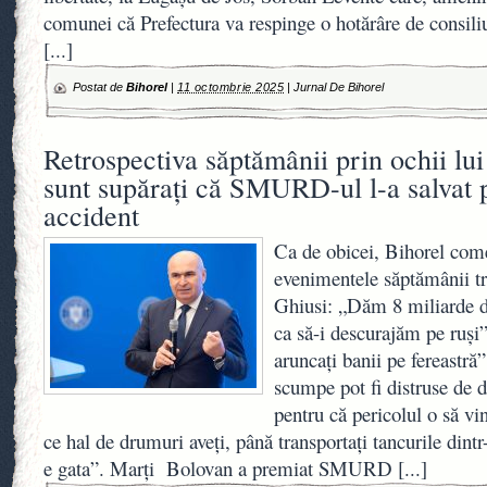
comunei că Prefectura va respinge o hotărâre de consiliu
[...]
Postat de
Bihorel
|
11 octombrie 2025
|
Jurnal De Bihorel
Retrospectiva săptămânii prin ochii lui
sunt supărați că SMURD-ul l-a salvat 
accident
Ca de obicei, Bihorel come
evenimentele săptămânii tr
Ghiusi: „Dăm 8 miliarde de
ca să-i descurajăm pe ruși
aruncați banii pe fereastră
scumpe pot fi distruse de d
pentru că pericolul o să vin
ce hal de drumuri aveți, până transportați tancurile dintr-
e gata”. Marți Bolovan a premiat SMURD
[...]