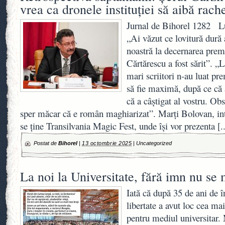
vrea ca dronele instituției să aibă rach
Jurnal de Bihorel 1282 Lu
„Ai văzut ce lovitură dură a
noastră la decernarea pre
Cărtărescu a fost sărit”. „L
mari scriitori n-au luat pr
să fie maximă, după ce că 
că a câștigat al vostru. Ob
sper măcar că e român maghiarizat”. Marți Bolovan, intr
se ține Transilvania Magic Fest, unde își vor prezenta
[.
Postat de
Bihorel
|
13 octombrie 2025
|
Uncategorized
La noi la Universitate, fără imn nu se 
Iată că după 35 de ani de 
libertate a avut loc cea ma
pentru mediul universitar. 