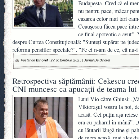
Budapesta. Cred că el mer
nu pentru pace, măcar pen
cazarea celor mai tari oam
Ceauşescu făcea pace între a
ce final apoteotic a avut"
despre Curtea Constituţională: "Sunteţi supărat pe judecă
reforma pensiilor speciale?". "Pe ei n-am de ce, că nu-i
Postat de
Bihorel
|
27 octombrie 2025
|
Jurnal De Bihorel
Retrospectiva săptămânii: Cekescu cred
CNI muncesc ca apucații de teama lui
Luni Vio către Ghiusi: „Vă
Viktorașul vostru la noi, d
acasă. Cel puțin așa reiese
era cu paharul în mână”. „
cu lăutarii lângă tine și pa
de mers acasă, mai ales dac