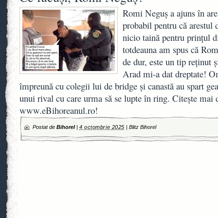
Romi Neguș a ajuns în ares
probabil pentru că arestul
nicio taină pentru prințul 
totdeauna am spus că Romi
de dur, este un tip reținut ș
Arad mi-a dat dreptate! O
împreună cu colegii lui de bridge și canastă au spart ge
unui rival cu care urma să se lupte în ring. Citește mai 
www.eBihoreanul.ro!
Postat de
Bihorel
|
4 octombrie 2025
|
Blitz Bihorel