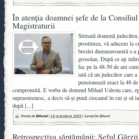
În atenția doamnei șefe de la Consiliu
Magistraturii
Stimată doamnă judecător, 
prostimea, vă aducem la cu
breslei dumneavoastră s-a
grosolan. După ce ați infir
fac pe la 48-50 de ani cum 
iată că un judecător care a
pensionează exact la 48 de 
compromită. E vorba de domnul Mihail Udroiu care, epu
supraomenesc, a decis să-și pună ciocanul în cui și să i
după
[...]
Postat de
Bihorel
|
18 octombrie 2025
|
Jurnal De Bihorel
Retrospectiva săptămânii: Șeful Gărzi