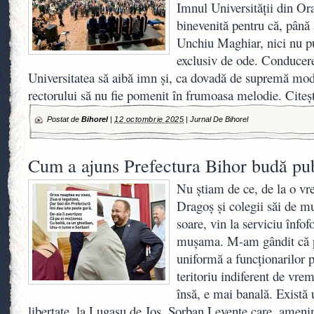
Imnul Universității din O
binevenită pentru că, până a
Unchiu Maghiar, nici nu pu
exclusiv de ode. Conducere
Universitatea să aibă imn și, ca dovadă de supremă mo
rectorului să nu fie pomenit în frumoasa melodie. Citeș
Postat de
Bihorel
|
12 octombrie 2025
|
Jurnal De Bihorel
Cum a ajuns Prefectura Bihor budă pu
Nu știam de ce, de la o vr
Dragoș și colegii săi de mu
soare, vin la serviciu înfofo
mușama. M-am gândit că p
uniformă a funcționarilor pu
teritoriu indiferent de vre
însă, e mai banală. Există 
libertate, la Lugașu de Jos, Sorban Levente care, amenin