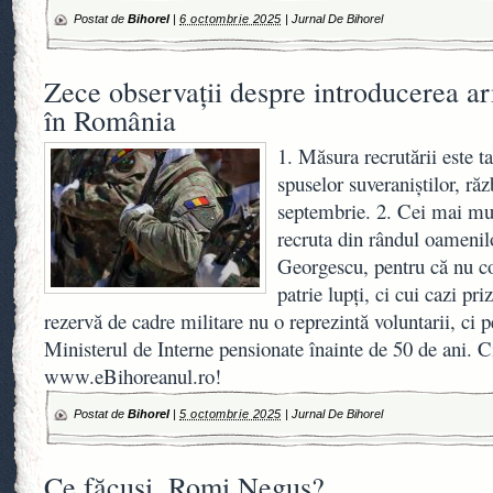
Postat de
Bihorel
|
6 octombrie 2025
|
Jurnal De Bihorel
Zece observații despre introducerea ar
în România
1. Măsura recrutării este ta
spuselor suveraniștilor, răz
septembrie. 2. Cei mai mul
recruta din rândul oamenil
Georgescu, pentru că nu c
patrie lupți, ci cui cazi p
rezervă de cadre militare nu o reprezintă voluntarii, ci 
Ministerul de Interne pensionate înainte de 50 de ani. C
www.eBihoreanul.ro!
Postat de
Bihorel
|
5 octombrie 2025
|
Jurnal De Bihorel
Ce făcuși, Romi Neguș?