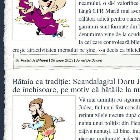
neamului, o să-l valorifice 
lângă CFR Marfă mai avem
călători adică pentru oamen
garnituri sunt formate din 
denumirea vine de la condiţ
la cei care controlează bile
creşte atractivitatea mersului pe şine, s-a decis ca bilet
Postat de
Bihorel
|
26 iunie 2013
|
Jurnal De Bihorel
Bătaia ca tradiţie: Scandalagiul Doru 
de închisoare, pe motiv că bătăile la n
Vă mai amintiţi cu siguran
Judea, fiul unui fost consil
reţinut zilele trecute după c
nunta unui poliţist din Piet
câţiva nuntaşi. Ei bine, ind
răcoare mulţumită judecăto