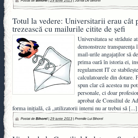
Postat de
Bihorel
|
29 iunie 2013
|
Jurnal De Bihorel
Totul la vedere: Universitarii erau cât 
trezească cu mailurile citite de şefi
Universitatea se străduie at
demonstreze transparenţa în
mail-urile angajaţilor să d
prima oară în istoria ei, ins
regulament IT ce stabileşte
calculatoarele din dotare. 
spun clar că acestea nu pot 
personale, ci doar profesi
aprobat de Consiliul de Ad
forma iniţială, că „utilizatorii interni nu ar trebui să
[...]
Postat de
Bihorel
|
29 iunie 2013
|
Premiile Lui Bihorel