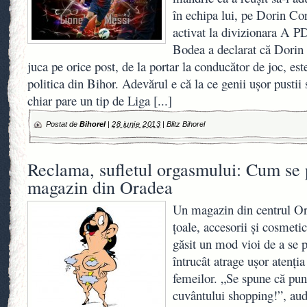
în echipa lui, pe Dorin Cor
activat la divizionara A 
Bodea a declarat că Dorin
juca pe orice post, de la portar la conducător de joc, es
politica din Bihor. Adevărul e că la ce genii uşor pusti
chiar pare un tip de Liga
[...]
Postat de
Bihorel
|
28 iunie 2013
|
Blitz Bihorel
Reclama, sufletul orgasmului: Cum se
magazin din Oradea
Un magazin din centrul Ora
ţoale, accesorii şi cosmetic
găsit un mod vioi de a se 
întrucât atrage uşor atenţia
femeilor. „Se spune că punc
cuvântului shopping!”, aud 