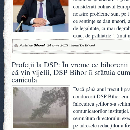
consideraţi bolnavul Europe
noastre probleme sunt pe J
ce sentinţe se dau uneori, a
de legalitate, ci mai degr
exact de psihiatrie”. (mai
Postat de
Bihorel
|
24 iunie 2013
|
Jurnal De Bihorel
Profeţii la DSP: În vreme ce bihorenii 
că vin vijelii, DSP Bihor îi sfătuia cum
canicula
Dacă până anul trecut lipsa
conducerii DSP Bihor era l
înlocuirea şefilor s-a schim
comunicatorilor instituţiei.
semnătura directorului exe
pe adresele redacţiilor a f