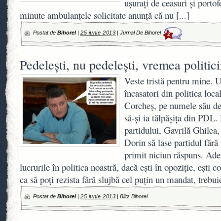
uşuraţi de ceasuri şi portof
minute ambulanţele solicitate anunţă că nu
[...]
Postat de
Bihorel
|
25 iunie 2013
|
Jurnal De Bihorel
2
Pedeleşti, nu pedeleşti, vremea politici
Veste tristă pentru mine. 
încasatori din politica loc
Corcheş, pe numele său de
să-şi ia tălpăşiţa din PDL.
partidului, Gavrilă Ghilea
Dorin să lase partidul fără
primit niciun răspuns. Ad
lucrurile în politica noastră, dacă eşti în opoziţie, eşti
ca să poţi rezista fără slujbă cel puţin un mandat, treb
Postat de
Bihorel
|
25 iunie 2013
|
Blitz Bihorel