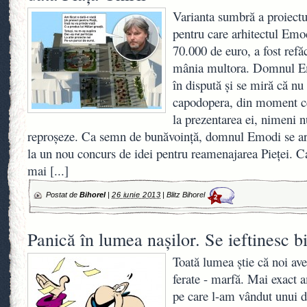
Varianta sumbră a proiectul
pentru care arhitectul Emo
70.000 de euro, a fost refăc
mânia multora. Domnul Emo
în dispută şi se miră că nu 
capodopera, din moment ce
la prezentarea ei, nimeni n
reproşeze. Ca semn de bunăvoinţă, domnul Emodi se ara
la un nou concurs de idei pentru reamenajarea Pieţei. C
mai
[...]
Postat de
Bihorel
|
26 iunie 2013
|
Blitz Bihorel
2
Panică în lumea naşilor. Se ieftinesc bi
Toată lumea ştie că noi av
ferate - marfă. Mai exact
pe care l-am vândut unui d