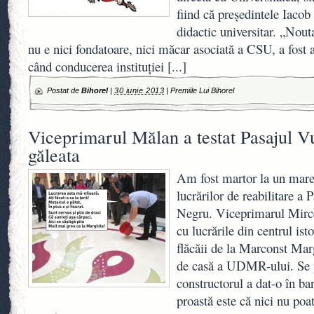
fiind că preşedintele Iacob
didactic universitar. „Nout
nu e nici fondatoare, nici măcar asociată a CSU, a fost af
când conducerea instituţiei
[...]
Postat de
Bihorel
|
30 iunie 2013
|
Premiile Lui Bihorel
Viceprimarul Mălan a testat Pasajul V
găleata
Am fost martor la un mare
lucrărilor de reabilitare a 
Negru. Viceprimarul Mirc
cu lucrările din centrul isto
flăcăii de la Marconst Mar
de casă a UDMR-ului. Se p
constructorul a dat-o în bar
proastă este că nici nu poa