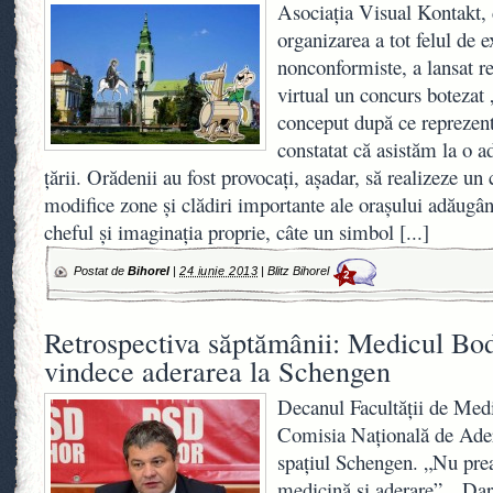
Asociaţia Visual Kontakt, 
organizarea a tot felul de 
nonconformiste, a lansat r
virtual un concurs botezat 
conceput după ce reprezenta
constatat că asistăm la o a
ţării. Orădenii au fost provocaţi, aşadar, să realizeze un 
modifice zone şi clădiri importante ale oraşului adăugân
cheful şi imaginaţia proprie, câte un simbol
[...]
Postat de
Bihorel
|
24 iunie 2013
|
Blitz Bihorel
2
Retrospectiva săptămânii: Medicul Bo
vindece aderarea la Schengen
Decanul Facultăţii de Medi
Comisia Naţională de Ade
spaţiul Schengen. „Nu prea
medicină şi aderare”. „Dar