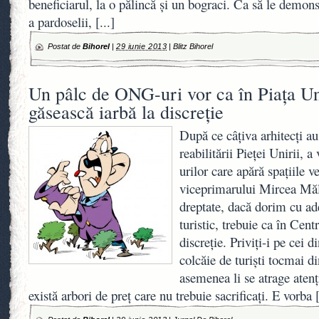
beneficiarul, la o pălincă şi un bograci. Ca să le demons
a pardoselii,
[...]
Postat de
Bihorel
|
29 iunie 2013
|
Blitz Bihorel
Un pâlc de ONG-uri vor ca în Piaţa Uni
găsească iarbă la discreţie
După ce câţiva arhitecţi au
reabilitării Pieţei Unirii,
urilor care apără spaţiile v
viceprimarului Mircea Mă
dreptate, dacă dorim cu ad
turistic, trebuie ca în Cent
discreţie. Priviţi-i pe cei
colcăie de turişti tocmai d
asemenea li se atrage atenţi
există arbori de preţ care nu trebuie sacrificaţi. E vorba