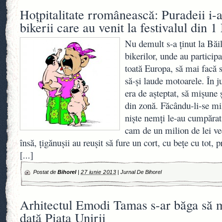
Hoţpitalitate rromânească: Puradeii i-
bikerii care au venit la festivalul din 1
Nu demult s-a ţinut la Băil
bikerilor, unde au participa
toată Europa, să mai facă 
să-şi laude motoarele. În j
era de aşteptat, să mişune
din zonă. Făcându-li-se mil
nişte nemţi le-au cumpăra
cam de un milion de lei ve
însă, ţigănuşii au reuşit să fure un cort, cu beţe cu tot, 
[...]
Postat de
Bihorel
|
27 iunie 2013
|
Jurnal De Bihorel
Arhitectul Emodi Tamas s-ar băga să m
dată Piaţa Unirii