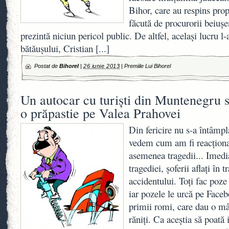
Bihor, care au respins pro
făcută de procurorii beiuş
prezintă niciun pericol public. De altfel, acelaşi lucru l-
bătăuşului, Cristian
[...]
Postat de
Bihorel
|
26 iunie 2013
|
Premiile Lui Bihorel
Un autocar cu turişti din Muntenegru s-
o prăpastie pe Valea Prahovei
Din fericire nu s-a întâmpl
vedem cum am fi reacţionat
asemenea tragedii... Imed
tragediei, şoferii aflaţi în t
accidentului. Toţi fac poze 
iar pozele le urcă pe Face
primii romi, care dau o mâ
răniţi. Ca aceştia să poată 