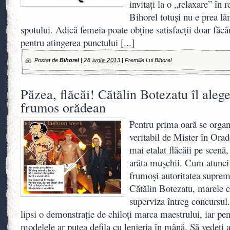
invitaţi la o „relaxare” în 
Bihorel totuşi nu e prea lă
spotului. Adică femeia poate obţine satisfacţii doar fă
pentru atingerea punctului
[...]
Postat de
Bihorel
|
28 iunie 2013
|
Premiile Lui Bihorel
Păzea, flăcăi! Cătălin Botezatu îl aleg
frumos orădean
Pentru prima oară se orga
veritabil de Mister în Ora
mai etalat flăcăii pe scenă,
arăta muşchii. Cum atunci 
frumoşi autoritatea suprem
Cătălin Botezatu, marele c
superviza întreg concursul
lipsi o demonstraţie de chiloţi marca maestrului, iar pent
modelele ar putea defila cu lenjeria în mână. Să vedeţi