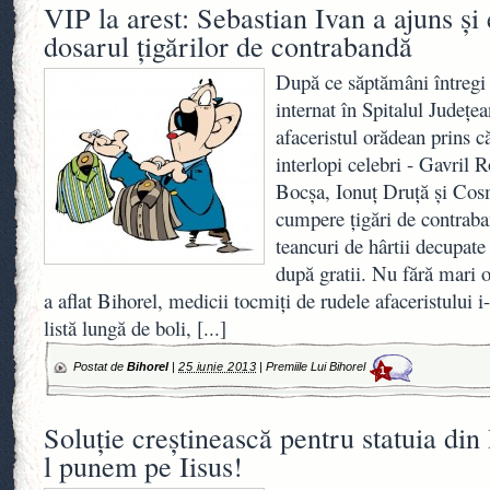
VIP la arest: Sebastian Ivan a ajuns şi 
dosarul ţigărilor de contrabandă
După ce săptămâni întregi 
internat în Spitalul Judeţe
afaceristul orădean prins 
interlopi celebri - Gavril
Bocşa, Ionuţ Druţă şi Cosm
cumpere ţigări de contrab
teancuri de hârtii decupate 
după gratii. Nu fără mari 
a aflat Bihorel, medicii tocmiţi de rudele afaceristului i
listă lungă de boli,
[...]
Postat de
Bihorel
|
25 iunie 2013
|
Premiile Lui Bihorel
1
Soluţie creştinească pentru statuia din 
l punem pe Iisus!