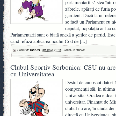
parlamentarii să stea într-
zăbrele, apăraţi de furia p
gardieni. Dacă la un refer
se facă un Parlament cu ni
deputat, populaţia ar lua cu
Parlamentarii sunt o biată anexă a şefilor de partid. Est
când refuză aplicarea noului Cod de
[...]
Postat de
Bihorel
|
30 iunie 2013
|
Jurnal De Bihorel
Clubul Sportiv Sorbonica: CSU nu are 
cu Universitatea
Destul de cunoscut datorit
componenţii săi, în ultim
Universitar Oradea e doar 
universitar. Finanţat de Mi
clubul nu are, în ciuda den
directă cu Universitatea, 