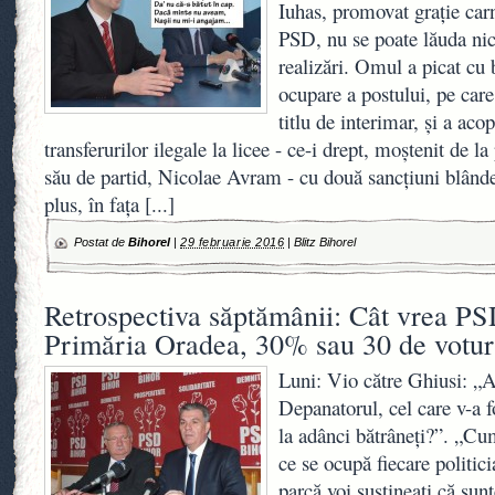
Iuhas, promovat graţie ca
PSD, nu se poate lăuda ni
realizări. Omul a picat cu
ocupare a postului, pe care
titlu de interimar, şi a aco
transferurilor ilegale la licee - ce-i drept, moştenit de l
său de partid, Nicolae Avram - cu două sancţiuni blând
plus, în faţa
[...]
Postat de
Bihorel
|
29 februarie 2016
|
Blitz Bihorel
Retrospectiva săptămânii: Cât vrea PSD
Primăria Oradea, 30% sau 30 de votur
Luni: Vio către Ghiusi: „A
Depanatorul, cel care v-a f
la adânci bătrâneţi?”. „C
ce se ocupă fiecare politici
parcă voi susţineaţi că sunt