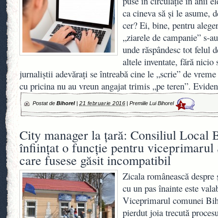
puse în circulaţie în anii e
ca cineva să şi le asume, d
cer? Ei, bine, pentru aleger
„ziarele de campanie” s-au
unde răspândesc tot felul de
altele inventate, fără nicio
jurnaliştii adevăraţi se întreabă cine le „scrie” de vreme 
cu pricina nu au vreun angajat trimis „pe teren”. Evide
Postat de
Bihorel
|
21 februarie 2016
|
Premiile Lui Bihorel
1
City manager la ţară: Consiliul Local 
înfiinţat o funcţie pentru viceprimarul
care fusese găsit incompatibil
Zicala românească despre ş
cu un pas înainte este vala
Viceprimarul comunei Biha
pierdut joia trecută proces