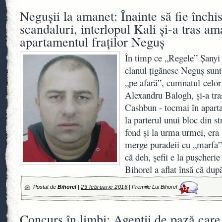
Neguşii la amanet: Înainte să fie închi
scandaluri, interlopul Kali şi-a tras am
apartamentul fraţilor Neguş
În timp ce „Regele” Şanyi 
clanul ţigănesc Neguş sunt 
„pe afară”, cumnatul celor 
Alexandru Balogh, şi-a tra
Cashbun - tocmai în aparta
la parterul unui bloc din st
fond şi la urma urmei, era
merge puradeii cu „marfa” 
că deh, şefii e la puşcherie 
Bihorel a aflat însă că dup
Postat de
Bihorel
|
23 februarie 2016
|
Premiile Lui Bihorel
13
Concurs în limbi: Agenţii de pază care