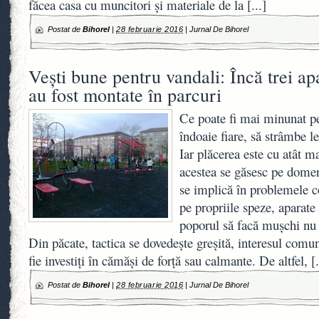
făcea casa cu muncitori şi materiale de la
[...]
Postat de
Bihorel
|
28 februarie 2016
|
Jurnal De Bihorel
Veşti bune pentru vandali: Încă trei apa
au fost montate în parcuri
Ce poate fi mai minunat pe
îndoaie fiare, să strâmbe l
Iar plăcerea este cu atât m
acestea se găsesc pe domen
se implică în problemele c
pe propriile speze, aparate 
poporul să facă muşchi nu
Din păcate, tactica se dovedeşte greşită, interesul comunit
fie investiţi în cămăşi de forţă sau calmante. De altfel,
[.
Postat de
Bihorel
|
28 februarie 2016
|
Jurnal De Bihorel