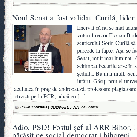
Noul Senat a fost validat. Curilă, lide
Enervat că nu se mai adună
viitorul rector Florian Bod
scutierului Sorin Curilă să
purcede la fapte. Aşa se f
Senat, mult mai luminat. A
schimbat becurile arse în s
şedinţa. Ba mai mult, Sena
întărit. Găsiţi prin el unive
facultatea în prag de andropauză, profesoare plagiatoare 
activişti pe la PCR, adică cu
[...]
Postat de
Bihorel
|
25 februarie 2016
|
Blitz Bihorel
Adio, PSD! Fostul şef al ARR Bihor, I
părăsit pe social-democraţii bihoreni