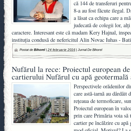
că 144 de transferuri pentr
8-a au fost făcute ilegal. 
a lăsat ca echipa care a măs
judecată de colegii lor, al
caractere. Interesant este că madam Kery Hajnal, inspec
instituţia condusă de nefericitul Alin Novac Iuhas - Bat
Postat de
Bihorel
|
24 februarie 2016
|
Jurnal De Bihorel
Nufărul la rece: Proiectul european de 
cartierului Nufărul cu apă geotermală 
Perspectivele orădenilor di
care astă-iarnă au dârdâit d
reţeaua de termoficare, su
Proiectul european în valo
prin care Primăria voia să 
cartier pe încălzire cu apă
mod oficial. Motivul? La s