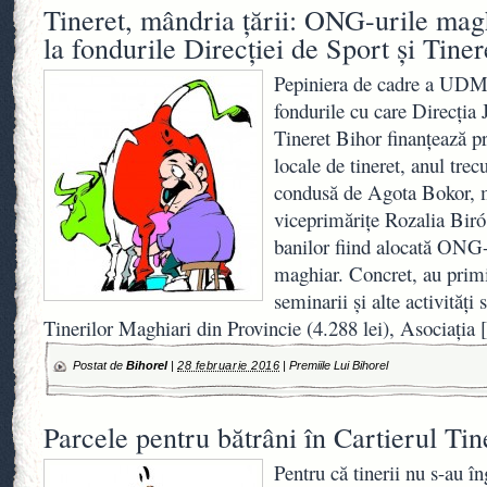
Tineret, mândria ţării: ONG-urile mag
la fondurile Direcţiei de Sport şi Tiner
Pepiniera de cadre a UDM
fondurile cu care Direcţia 
Tineret Bihor finanţează pr
locale de tineret, anul trecu
condusă de Agota Bokor, m
viceprimăriţe Rozalia Biró
banilor fiind alocată ONG-u
maghiar. Concret, au primi
seminarii şi alte activităţi
Tinerilor Maghiari din Provincie (4.288 lei), Asociaţia
[
Postat de
Bihorel
|
28 februarie 2016
|
Premiile Lui Bihorel
Parcele pentru bătrâni în Cartierul Tin
Pentru că tinerii nu s-au î