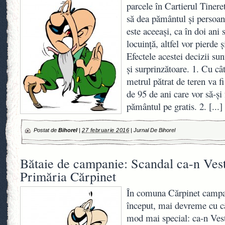
parcele în Cartierul Tinere
să dea pământul şi persoan
este aceeaşi, ca în doi ani 
locuinţă, altfel vor pierde şi
Efectele acestei decizii sun
şi surprinzătoare. 1. Cu cât
metrul pătrat de teren va fi
de 95 de ani care vor să-şi
pământul pe gratis. 2.
[...]
Postat de
Bihorel
|
27 februarie 2016
|
Jurnal De Bihorel
Bătaie de campanie: Scandal ca-n Vest
Primăria Cărpinet
În comuna Cărpinet campan
început, mai devreme cu câ
mod mai special: ca-n Ves