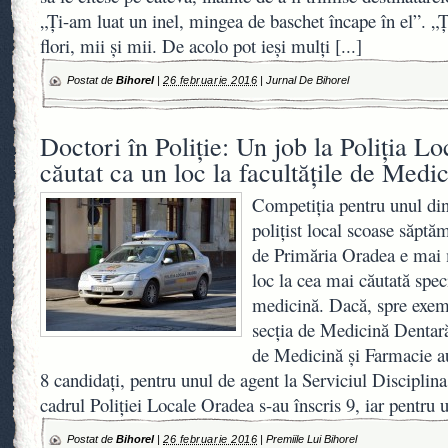
„Ţi-am luat un inel, mingea de baschet încape în el”. „
flori, mii şi mii. De acolo pot ieşi mulţi
[...]
Postat de
Bihorel
|
26 februarie 2016
|
Jurnal De Bihorel
Doctori în Poliţie: Un job la Poliţia Lo
căutat ca un loc la facultăţile de Medi
Competiţia pentru unul din
poliţist local scoase săptă
de Primăria Oradea e mai 
loc la cea mai căutată speci
medicină. Dacă, spre exemp
secţia de Medicină Dentară
de Medicină şi Farmacie au
8 candidaţi, pentru unul de agent la Serviciul Disciplina
cadrul Poliţiei Locale Oradea s-au înscris 9, iar pentru u
Postat de
Bihorel
|
26 februarie 2016
|
Premiile Lui Bihorel