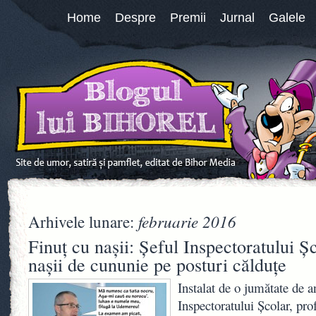
Home
Despre
Premii
Jurnal
Galele
februarie 2016
Arhivele lunare:
Finuţ cu naşii: Şeful Inspectoratului Şc
naşii de cununie pe posturi călduţe
Instalat de o jumătate de an
Inspectoratului Şcolar, pr