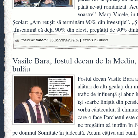
până ne-aţi românizat. Acu
voastre”. Marţi Vicele, în
Şcolar: „Am reuşit să terminăm 90% din investiţie”. „Ş
„Înseamnă că deja 90% din elevi, pregătiţi de 90% dint
Postat de
Bihorel
|
29 februarie 2016
|
Jurnal De Bihorel
Vasile Bara, fostul decan de la Mediu,
bulău
Fostul decan Vasile Bara a 
alături de alţi gealaţi din i
trafic de influenţă şi abuz
îşi soarbe liniştit din pensi
vorba cântecului, îl chinu
care o face Parchetul este
ne pregătim să intrăm în Po
pe domnul Somitate în judecată. Acum câţiva ani buni, 