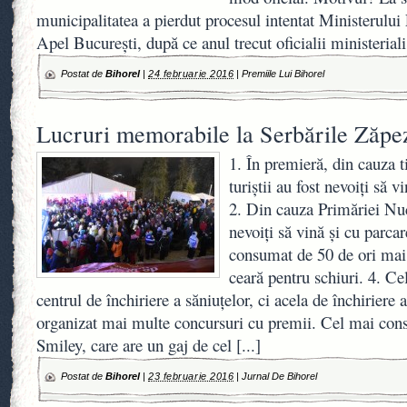
municipalitatea a pierdut procesul intentat Ministerulu
Apel Bucureşti, după ce anul trecut oficialii ministerial
Postat de
Bihorel
|
24 februarie 2016
|
Premiile Lui Bihorel
Lucruri memorabile la Serbările Zăpez
1. În premieră, din cauza t
turiştii au fost nevoiţi să 
2. Din cauza Primăriei Nuce
nevoiţi să vină şi cu parcar
consumat de 50 de ori mai
ceară pentru schiuri. 4. Cel
centrul de închiriere a săniuţelor, ci acela de închiriere 
organizat mai multe concursuri cu premii. Cel mai consi
Smiley, care are un gaj de cel
[...]
Postat de
Bihorel
|
23 februarie 2016
|
Jurnal De Bihorel