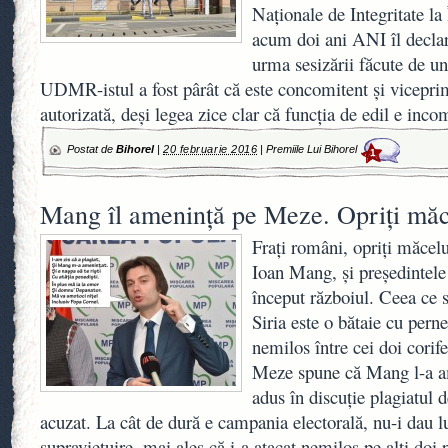
Naţionale de Integritate la
acum doi ani ANI îl declar
urma sesizării făcute de u
UDMR-istul a fost pârât că este concomitent şi viceprim
autorizată, deşi legea zice clar că funcţia de edil e inc
Postat de
Bihorel
|
20 februarie 2016
|
Premiile Lui Bihorel
1
Mang îl ameninţă pe Meze. Opriţi măc
Fraţi români, opriţi măcelu
Ioan Mang, şi preşedintel
început războiul. Ceea ce 
Siria este o bătaie cu perne
nemilos între cei doi corife
Meze spune că Mang l-a am
adus în discuţie plagiatul d
acuzat. La cât de dură e campania electorală, nu-i dau 
supravieţuire, mai ales că i-a atacat nemilos pe alţi doi 