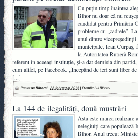
Cu puţin timp înaintea ale
Bihor nu doar că nu reuşeş
candidat pentru Primăria Or
probleme cu „cadrele”. La 
unul dintre vicepreşedinţii 
municipale, Ioan Curpaş, 
la Autoritatea Rutieră Ro
referent în aceeaşi instituţie, şi-a dat demisia din partid
cum altfel, pe Facebook. „Începând de ieri sunt liber d
[...]
Postat de
Bihorel
|
25 februarie 2016
|
Premiile Lui Bihorel
La 144 de ilegalităţi, două mustrări
Asta este marea realizare a
nelegiuiţi care populează I
Bihor. Anul trecut Ministe