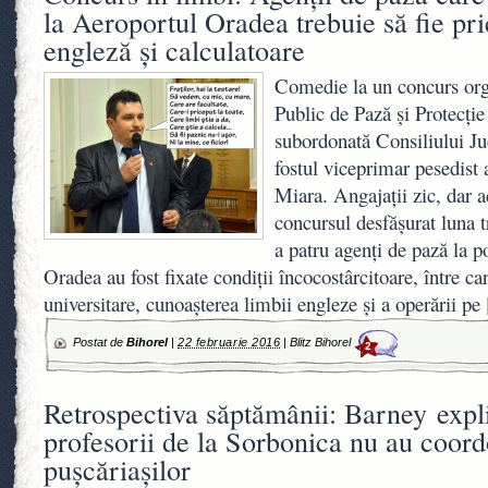
la Aeroportul Oradea trebuie să fie pr
engleză şi calculatoare
Comedie la un concurs org
Public de Pază şi Protecţie 
subordonată Consiliului Ju
fostul viceprimar pesedist 
Miara. Angajaţii zic, dar ac
concursul desfăşurat luna 
a patru agenţi de pază la p
Oradea au fost fixate condiţii încocostârcitoare, între c
universitare, cunoaşterea limbii engleze şi a operării pe
Postat de
Bihorel
|
22 februarie 2016
|
Blitz Bihorel
2
Retrospectiva săptămânii: Barney expl
profesorii de la Sorbonica nu au coord
puşcăriaşilor