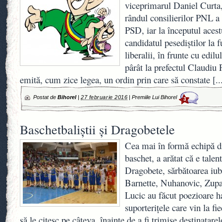
viceprimarul Daniel Curta,
rândul consilierilor PNL a 
PSD, iar la începutul acest
candidatul pesediştilor la 
liberalii, în frunte cu edil
pârât la prefectul Claudiu 
emită, cum zice legea, un ordin prin care să constate
[..
Postat de
Bihorel
|
27 februarie 2016
|
Premiile Lui Bihorel
3
Baschetbaliştii şi Dragobetele
Cea mai în formă echipă d
baschet, a arătat că e talen
Dragobete, sărbătoarea iubi
Barnette, Nuhanovic, Zupa
Lucic au făcut poezioare h
suporteriţele care vin la f
să le citesc pe câteva, înainte de a fi trimise destinatar