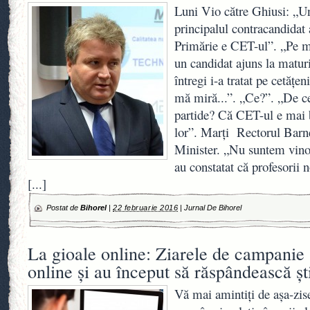
Luni Vio către Ghiusi: „Un
principalul contracandidat 
Primărie e CET-ul”. „Pe m
un candidat ajuns la maturi
întregi i-a tratat pe cetăţe
mă miră...”. „Ce?”. „De ce
partide? Că CET-ul e mai 
lor”. Marţi Rectorul Barney
Minister. „Nu suntem vinov
au constatat că profesorii 
[...]
Postat de
Bihorel
|
22 februarie 2016
|
Jurnal De Bihorel
La gioale online: Ziarele de campanie
online şi au început să răspândească şti
Vă mai amintiţi de aşa-zis