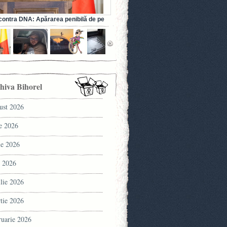
ontra DNA: Apărarea penibilă de pe
a fostului ministru al Sănătății (VIDEO)
hiva Bihorel
ust 2026
ie 2026
ie 2026
 2026
ilie 2026
tie 2026
ruarie 2026