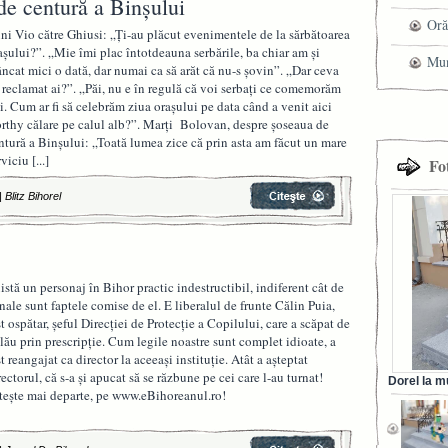
de centură a Binșului
mag
Oră
ni Vio către Ghiusi: „Ți-au plăcut evenimentele de la sărbătoarea
așului?”. „Mie îmi plac întotdeauna serbările, ba chiar am și
Mun
ncat mici o dată, dar numai ca să arăt că nu-s șovin”. „Dar ceva
 reclamat ai?”. „Păi, nu e în regulă că voi serbați ce comemorăm
che
i. Cum ar fi să celebrăm ziua orașului pe data când a venit aici
rthy călare pe calul alb?”. Marți Bolovan, despre șoseaua de
ntură a Binșului: „Toată lumea zice că prin asta am făcut un mare
rviciu
[...]
Fo
|
Blitz Bihorel
istă un personaj în Bihor practic indestructibil, indiferent cât de
nale sunt faptele comise de el. E liberalul de frunte Călin Puia,
st ospătar, șeful Direcției de Protecție a Copilului, care a scăpat de
lău prin prescripție. Cum legile noastre sunt complet idioate, a
st reangajat ca director la aceeași instituție. Atât a așteptat
rectorul, că s-a și apucat să se răzbune pe cei care l-au turnat!
Dorel la m
tește mai departe, pe www.eBihoreanul.ro!
din Ora