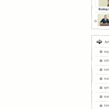
Bodog c
Facebook 
Ar
aug
iul
iun
mai
apr
mar
feb