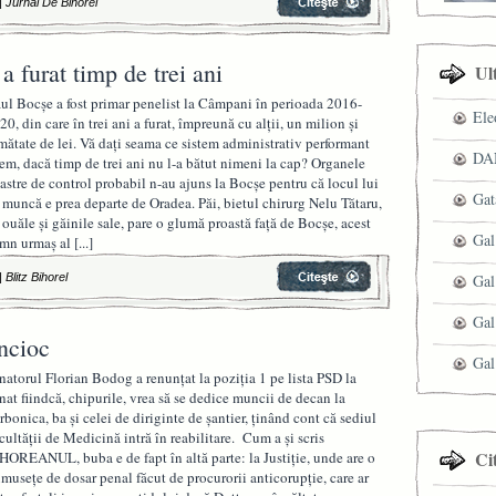
|
Jurnal De Bihorel
 furat timp de trei ani
Ul
ul Bocșe a fost primar penelist la Câmpani în perioada 2016-
Ele
20, din care în trei ani a furat, împreună cu alții, un milion și
mătate de lei. Vă dați seama ce sistem administrativ performant
DAN
em, dacă timp de trei ani nu l-a bătut nimeni la cap? Organele
astre de control probabil n-au ajuns la Bocșe pentru că locul lui
Gat
 muncă e prea departe de Oradea. Păi, bietul chirurg Nelu Tătaru,
 ouăle și găinile sale, pare o glumă proastă față de Bocșe, acest
Gal
mn urmaș al
[...]
|
Blitz Bihorel
Gal
Gal
ncioc
Gal
natorul Florian Bodog a renunțat la poziția 1 pe lista PSD la
nat fiindcă, chipurile, vrea să se dedice muncii de decan la
rbonica, ba și celei de diriginte de șantier, ținând cont că sediul
cultății de Medicină intră în reabilitare. Cum a și scris
Ci
HOREANUL, buba e de fapt în altă parte: la Justiție, unde are o
umusețe de dosar penal făcut de procurorii anticorupție, care ar