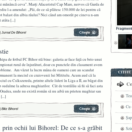
i mănâncă ceva”. Marți Afaceristul Cap Mare, nervos că Garda de
diu l-a amendat: „Păi, de ce să plătesc 150.000 de lei pentru că
ot balast din albia râului? Nici când am omorât pe cineva n-am
t atâta
[...]
Fragment 
|
Jurnal De Bihorel
stie
hipa de fotbal FC Bihor stă bine: galeria ar face față cu brio unui
mpionat rural de înjurături, doar cu punctele din clasament avem
obleme. Am văzut la lucru mâna de oameni care au scandat
CITITE
rmanent la meciul cu craiovenii lui Mititelu. Acum aud că la
ciul cu Csíkszereda, printre altele lideri în Liga a II, au băgat din
Cel
p sudalme la adresa maghiarilor. Cât de tontălău să fii să faci asta
 Oradea, unde nu există român să nu aibă un prieten maghiar sau
Tea
n
[...]
pre
Cu 
|
Blitz Bihorel
VI
fil
Șap
prin ochii lui Bihorel: De ce s-a grăbit
ved
cen
Szí