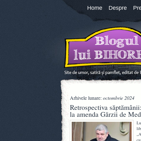
Home
Despre
Pr
Arhivele lunare:
octombrie 2024
Retrospectiva săptămânii:
la amenda Gărzii de Med
Lu
li
„A
cu