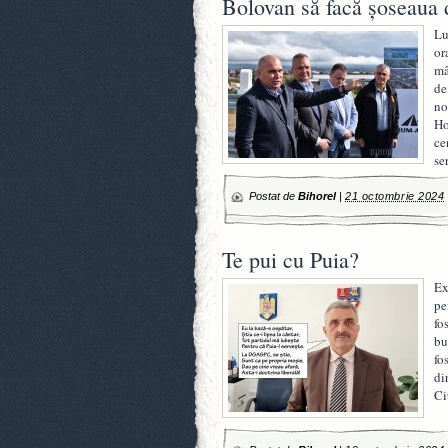
Bolovan să facă șoseaua 
Lu
or
mâ
de
no
Ho
ce
se
Postat de
Bihorel
|
21 octombrie 2024
Te pui cu Puia?
Ex
pe
fo
bu
fo
di
Ci