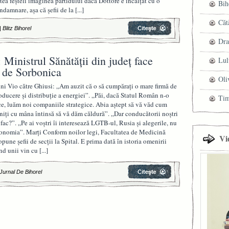
tea feșteli imaginea partidului dacă Dottore e încălțat cu o
Bih
ndamnare, așa că șefii de la
[...]
Căt
|
Blitz Bihorel
Dra
 Ministrul Sănătății din județ face
Lul
i de Sorbonica
Oli
ni Vio către Ghiusi: „Am auzit că o să cumpărați o mare firmă de
oducere și distribuție a energiei”. „Păi, dacă Statul Român n-o
Ti
ce, luăm noi companiile strategice. Abia aștept să vă văd cum
niți cu mâna întinsă să vă dăm căldură”. „Dar conducătorii noștri
 fac?”. „Pe ai voștri îi interesează LGTB-ul, Rusia și alegerile, nu
onomia”. Marți Conform noilor legi, Facultatea de Medicină
Vi
opune șefii de secții la Spital. E prima dată în istoria omenirii
nd unii vin cu
[...]
Jurnal De Bihorel