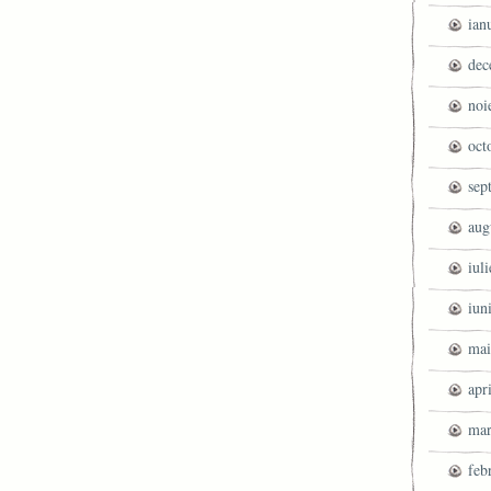
ian
dec
noi
oct
sep
aug
iul
iun
mai
apr
mar
feb