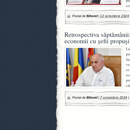
pu
co
Postat de
Bihorel
|
12 octombrie 2024
Retrospectiva săptămânii:
economii cu șefii propuș
Lu
pr
fa
ve
ce
ec
pr
câ
Postat de
Bihorel
|
7 octombrie 2024
|