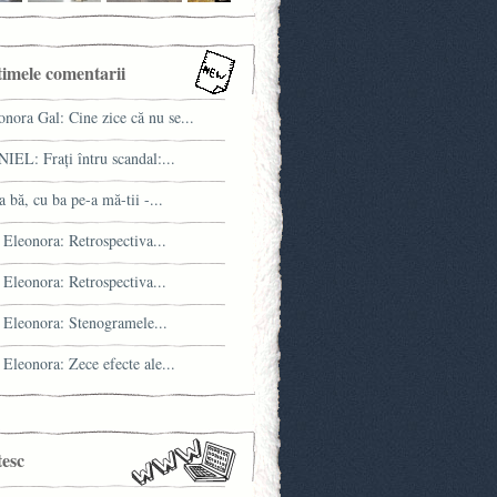
timele comentarii
onora Gal: Cine zice că nu se...
IEL: Fraţi întru scandal:...
a bă, cu ba pe-a mă-tii -...
 Eleonora: Retrospectiva...
 Eleonora: Retrospectiva...
 Eleonora: Stenogramele...
 Eleonora: Zece efecte ale...
tesc