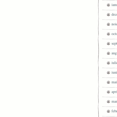
ian
dec
noi
oct
sep
aug
iul
iun
mai
apr
mar
feb