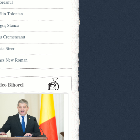
oreanul
ălin Tolontan
goş Stanca
u Cremeneanu
via Steer
mes New Roman
deo Bihorel