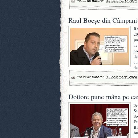
Postat de
Bihorel
|
19 octombrie 2024
Raul Bocșe din Câmpani a
Ra
20
ju
av
no
de
cu
de
Postat de
Bihorel
|
13 octombrie 2024
Dottore pune mâna pe ca
Se
Se
So
Fa
BI
fr