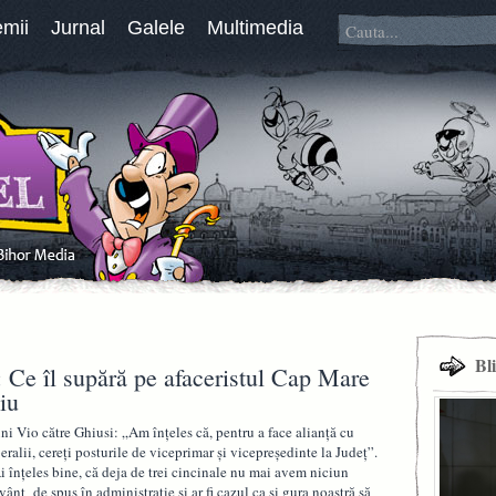
emii
Jurnal
Galele
Multimedia
Bl
 Ce îl supără pe afaceristul Cap Mare
iu
ni Vio către Ghiusi: „Am înțeles că, pentru a face alianță cu
beralii, cereți posturile de viceprimar și vicepreședinte la Județ”.
i înțeles bine, că deja de trei cincinale nu mai avem niciun
vânt de spus în administrație și ar fi cazul ca și gura noastră să