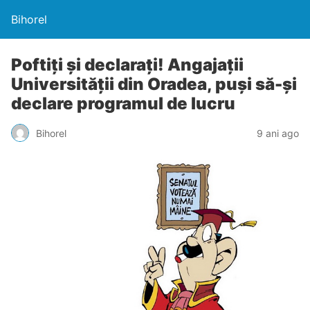
Bihorel
Poftiţi şi declaraţi! Angajații
Universității din Oradea, puși să-și
declare programul de lucru
Bihorel
9 ani ago