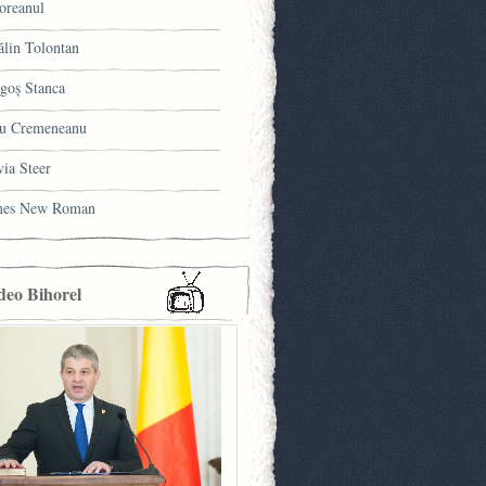
oreanul
ălin Tolontan
goş Stanca
u Cremeneanu
via Steer
mes New Roman
deo Bihorel