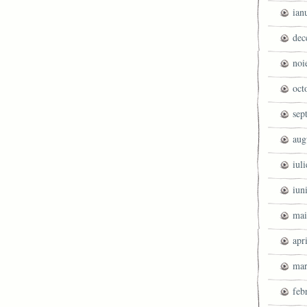
ian
dec
noi
oct
sep
aug
iul
iun
mai
apr
mar
feb