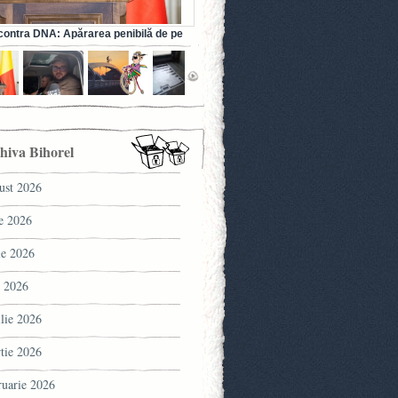
ontra DNA: Apărarea penibilă de pe
a fostului ministru al Sănătății (VIDEO)
hiva Bihorel
ust 2026
ie 2026
ie 2026
 2026
ilie 2026
tie 2026
ruarie 2026