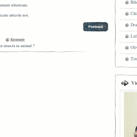
Bih
ntarii ulterioare.
Căt
cate articole noi.
Dra
Lul
5
Răspunde
in insecta in animal ?
Oli
Ti
Vi