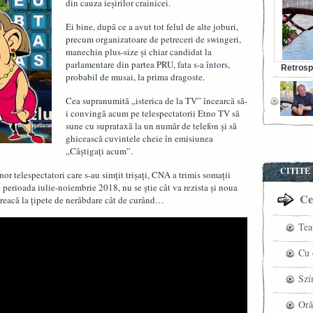
din cauza ieșirilor crainicei.
Ei bine, după ce a avut tot felul de alte joburi,
precum organizatoare de petreceri de swingeri,
manechin plus-size și chiar candidat la
parlamentare din partea PRU, fata s-a întors,
Retrosp
probabil de musai, la prima dragoste.
Bunul s
Cea supranumită „isterica de la TV” încearcă să-
i convingă acum pe telespectatorii Etno TV să
sune cu suprataxă la un număr de telefon și să
ghicească cuvintele cheie în emisiunea
„Câștigați acum”.
CITITE
r telespectatori care s-au simțit trișați, CNA a trimis somații
perioada iulie-noiembrie 2018, nu se știe cât va rezista și noua
Cel
treacă la țipete de nerăbdare cât de curând…
Tea
pre
Cu 
VI
fil
Szí
ved
mag
Oră