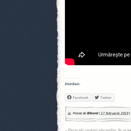
Distribuie:
Facebook
Twitter
Postat de
Bihorel
|
17 februarie 2019
«
Efecte ale creșterii alocaţiilor: Se va p