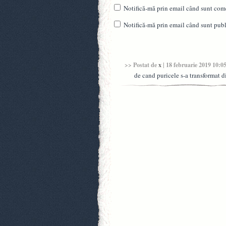
Notifică-mă prin email când sunt come
Notifică-mă prin email când sunt publi
>> Postat de
x
| 18 februarie 2019 10:0
de cand puricele s-a transformat d