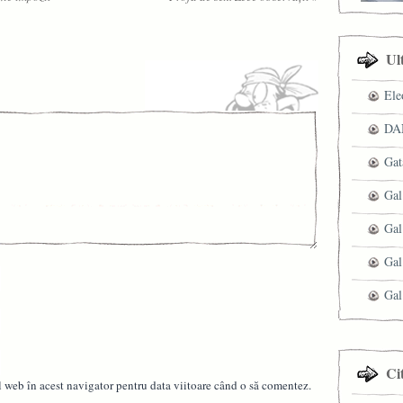
Ul
Ele
DAN
Gat
Gal
Gal
Gal
Gal
Ci
l web în acest navigator pentru data viitoare când o să comentez.