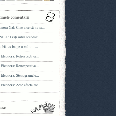
timele comentarii
onora Gal: Cine zice că nu se...
IEL: Fraţi întru scandal:...
a bă, cu ba pe-a mă-tii -...
 Eleonora: Retrospectiva...
 Eleonora: Retrospectiva...
 Eleonora: Stenogramele...
 Eleonora: Zece efecte ale...
tesc