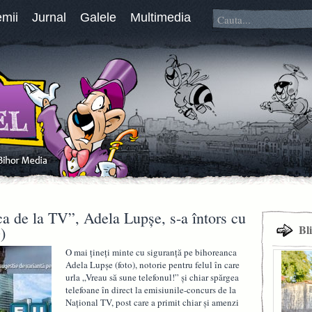
emii
Jurnal
Galele
Multimedia
ica de la TV”, Adela Lupșe, s-a întors cu
Bl
)
O mai țineți minte cu siguranță pe bihoreanca
Adela Lupșe (foto), notorie pentru felul în care
urla „Vreau să sune telefonul!” și chiar spărgea
telefoane în direct la emisiunile-concurs de la
Național TV, post care a primit chiar și amenzi