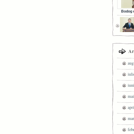
Bodog c
Facebook 
Ar
aug
iul
iun
mai
apr
mar
feb