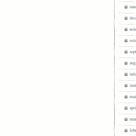
ian
dec
noi
oct
sep
aug
iul
iun
mai
apr
mar
feb