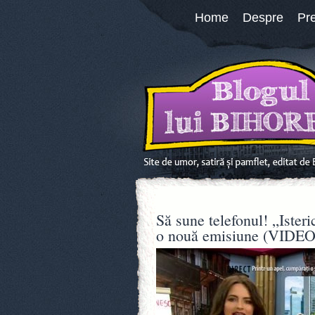
Home
Despre
Pr
Să sune telefonul! „Ister
o nouă emisiune (VIDEO