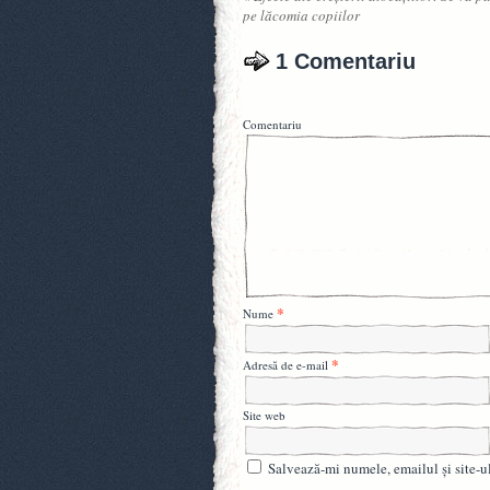
pe lăcomia copiilor
1 Comentariu
Comentariu
*
Nume
*
Adresă de e-mail
Site web
Salvează-mi numele, emailul și site-u