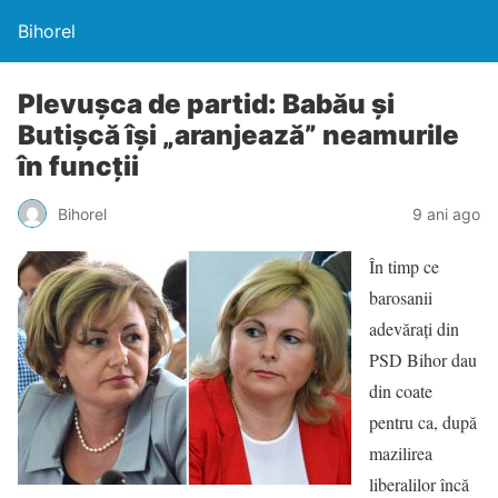
Bihorel
Plevuşca de partid: Babău și
Butișcă își „aranjează” neamurile
în funcții
Bihorel
9 ani ago
În timp ce
barosanii
adevăraţi din
PSD Bihor dau
din coate
pentru ca, după
mazilirea
liberalilor încă