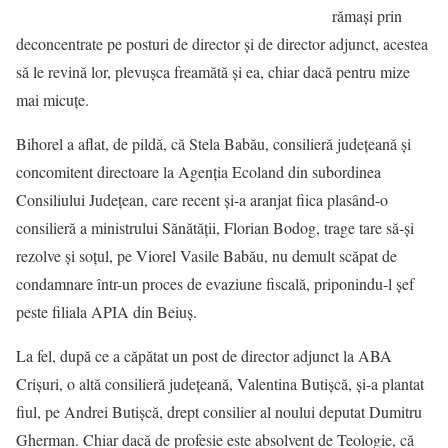
rămaşi prin
deconcentrate pe posturi de director şi de director adjunct, acestea
să le revină lor, plevuşca freamătă şi ea, chiar dacă pentru mize
mai micuţe.
Bihorel a aflat, de pildă, că Stela Babău, consilieră judeţeană şi
concomitent directoare la Agenţia Ecoland din subordinea
Consiliului Judeţean, care recent şi-a aranjat fiica plasând-o
consilieră a ministrului Sănătăţii, Florian Bodog, trage tare să-şi
rezolve şi soţul, pe Viorel Vasile Babău, nu demult scăpat de
condamnare într-un proces de evaziune fiscală, priponindu-l şef
peste filiala APIA din Beiuş.
La fel, după ce a căpătat un post de director adjunct la ABA
Crişuri, o altă consilieră judeţeană, Valentina Butişcă, şi-a plantat
fiul, pe Andrei Butişcă, drept consilier al noului deputat Dumitru
Gherman. Chiar dacă de profesie este absolvent de Teologie, că