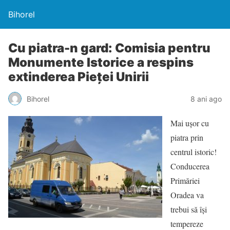
Bihorel
Cu piatra-n gard: Comisia pentru
Monumente Istorice a respins
extinderea Pieței Unirii
Bihorel
8 ani ago
Mai uşor cu
piatra prin
centrul istoric!
Conducerea
Primăriei
Oradea va
trebui să îşi
tempereze