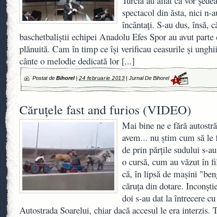
Turcia au aflat că vor şede
spectacol din ăsta, nici n-a
încântaţi. S-au dus, însă, c
baschetbaliştii echipei Anadolu Efes Spor au avut parte 
plănuită. Cam în timp ce îşi verificau ceasurile şi unghii
cânte o melodie dedicată lor
[...]
Postat de
Bihorel
|
24 februarie 2013
|
Jurnal De Bihorel
1
Căruţele fast and furios (VIDEO)
Mai bine ne e fără autostrăz
avem... nu ştim cum să le 
de prin părţile sudului s-au
o cursă, cum au văzut în f
că, în lipsă de maşini "ben
căruţa din dotare. Inconştie
doi s-au dat la întrecere cu
Autostrada Soarelui, chiar dacă accesul le era interzis. 