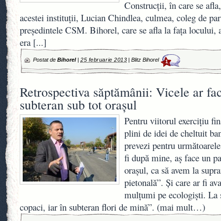
Construcţii, în care se afla,
acestei instituţii, Lucian Chindlea, culmea, coleg de pa
preşedintele CSM. Bihorel, care se afla la faţa locului, a
era
[...]
Postat de
Bihorel
|
25 februarie 2013
|
Blitz Bihorel
1
Retrospectiva săptămânii: Vicele ar fa
subteran sub tot oraşul
Pentru viitorul exerciţiu f
plini de idei de cheltuit ba
prevezi pentru următoarele
fi după mine, aş face un pa
oraşul, ca să avem la supr
pietonală”. Şi care ar fi av
mulţumi pe ecologişti. La 
copaci, iar în subteran flori de mină”. (mai mult…)