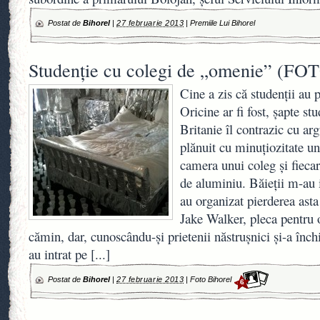
Postat de
Bihorel
|
27 februarie 2013
|
Premiile Lui Bihorel
Studenţie cu colegi de „omenie” (FO
Cine a zis că studenţii au
Oricine ar fi fost, şapte s
Britanie îl contrazic cu ar
plănuit cu minuţiozitate un
camera unui coleg şi fiecar
de aluminiu. Băieţii m-au 
au organizat pierderea asta
Jake Walker, pleca pentru
cămin, dar, cunoscându-şi prietenii năstruşnici şi-a înc
au intrat pe
[...]
Postat de
Bihorel
|
27 februarie 2013
|
Foto Bihorel
6