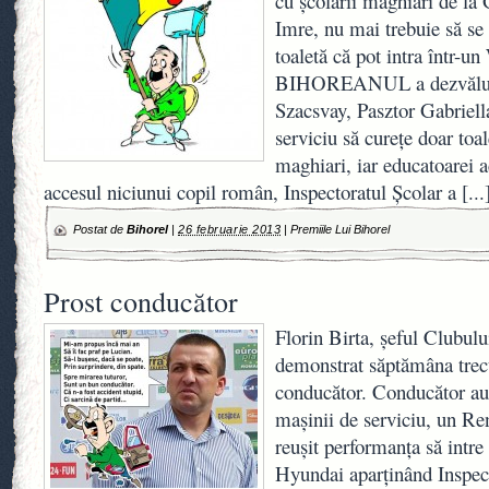
cu şcolarii maghiari de la
Imre, nu mai trebuie să s
toaletă că pot intra într-u
BIHOREANUL a dezvăluit 
Szacsvay, Pasztor Gabriella
serviciu să cureţe doar toal
maghiari, iar educatoarei 
accesul niciunui copil român, Inspectoratul Şcolar a
[...
Postat de
Bihorel
|
26 februarie 2013
|
Premiile Lui Bihorel
Prost conducător
Florin Birta, şeful Clubul
demonstrat săptămâna trecu
conducător. Conducător aut
maşinii de serviciu, un Re
reuşit performanţa să intre 
Hyundai aparţinând Inspect