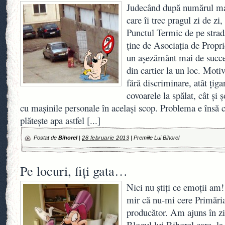
Judecând după numărul ma
care îi trec pragul zi de zi
Punctul Termic de pe stra
ţine de Asociaţia de Proprie
un aşezământ mai de succes
din cartier la un loc. Motiv
fără discriminare, atât ţiga
covoarele la spălat, cât şi ş
cu maşinile personale în acelaşi scop. Problema e însă că
plăteşte apa astfel
[...]
Postat de
Bihorel
|
28 februarie 2013
|
Premiile Lui Bihorel
Pe locuri, fiţi gata…
Nici nu ştiţi ce emoţii a
mir că nu-mi cere Primăria 
producător. Am ajuns în zi
Blogul lui Bihorel care, la