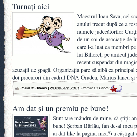
Turnaţi aici
Maestrul Ioan Sava, cel sco
anului trecut după ce a fos
numele judecătorilor Curţi
de-un soi de asociaţie de 
care i-a luat ca membri pe s
lui Bihorel, pe amicul jud
recent suspendat din magist
acuzaţii de şpagă. Organizaţia pare să aibă ca principa
doi procurori din cadrul DNA Oradea, Marius Iancu şi
Postat de
Bihorel
|
28 februarie 2013
|
Premiile Lui Bihorel
1
Am dat şi un premiu pe bune!
Sunt tare mândru de mine, să ştiţi: 
bune! Şerban Bârlău, fan de-al meu p
ai dat like la pagina mea?) a câştigat 