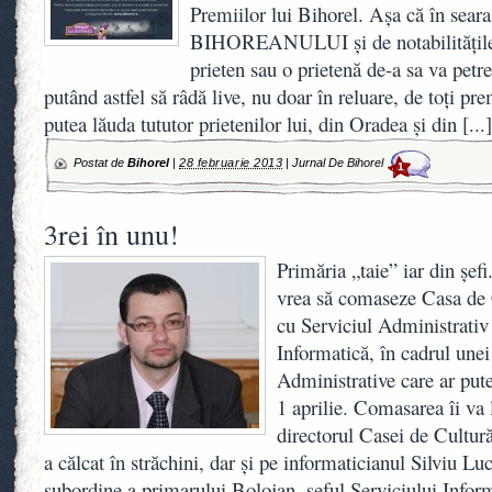
Premiilor lui Bihorel. Aşa că în seara 
BIHOREANULUI şi de notabilităţile 
prieten sau o prietenă de-a sa va petr
putând astfel să râdă live, nu doar în reluare, de toţi pr
putea lăuda tututor prietenilor lui, din Oradea şi din
[...]
Postat de
Bihorel
|
28 februarie 2013
|
Jurnal De Bihorel
1
3rei în unu!
Primăria „taie” iar din şef
vrea să comaseze Casa de 
cu Serviciul Administrativ 
Informatică, în cadrul unei
Administrative care ar pute
1 aprilie. Comasarea îi va l
directorul Casei de Cultur
a călcat în străchini, dar şi pe informaticianul Silviu Luc
subordine a primarului Bolojan, şeful Serviciului Infor