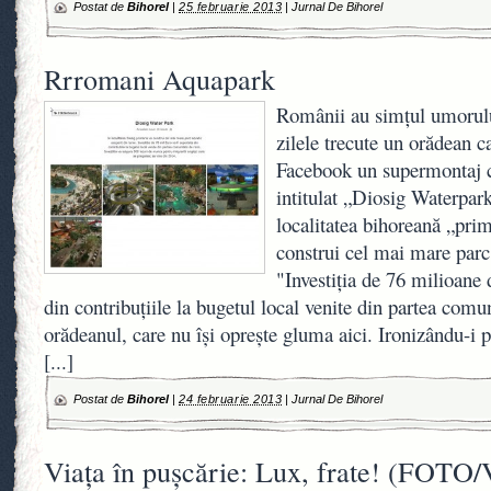
Postat de
Bihorel
|
25 februarie 2013
|
Jurnal De Bihorel
Rrromani Aquapark
Românii au simţul umorulu
zilele trecute un orădean c
Facebook un supermontaj c
intitulat „Diosig Waterpark
localitatea bihoreană „pri
construi cel mai mare parc
"Investiţia de 76 milioane 
din contribuţiile la bugetul local venite din partea comun
orădeanul, care nu îşi opreşte gluma aici. Ironizându-i p
[...]
Postat de
Bihorel
|
24 februarie 2013
|
Jurnal De Bihorel
Viaţa în puşcărie: Lux, frate! (FOT