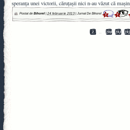
speranţa unei victorii, căruţaşii nici n-au văzut că maşi
Postat de
Bihorel
|
24 februarie 2013
|
Jurnal De Bihorel
2
3
1
...
290
291
29