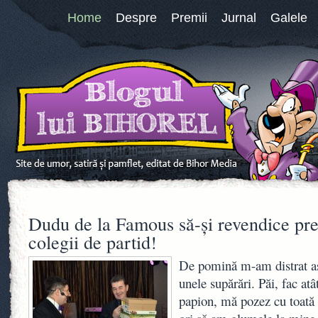
Home
Despre
Premii
Jurnal
Galele
Dudu de la Famous să-şi revendice pre
colegii de partid!
De pomină m-am distrat as
unele supărări. Păi, fac atâ
papion, mă pozez cu toată 