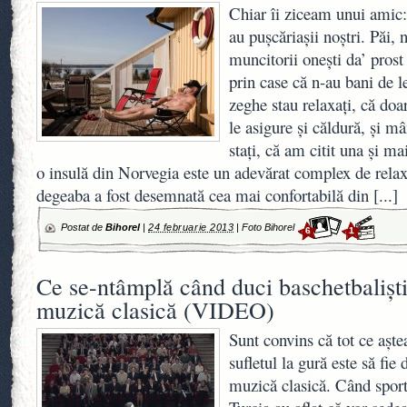
Chiar îi ziceam unui amic:
au puşcăriaşii noştri. Păi, 
muncitorii oneşti da’ prost 
prin case că n-au bani de l
zeghe stau relaxaţi, că doar
le asigure şi căldură, şi m
staţi, că am citit una şi ma
o insulă din Norvegia este un adevărat complex de relax
degeaba a fost desemnată cea mai confortabilă din
[...]
Postat de
Bihorel
|
24 februarie 2013
|
Foto Bihorel
6
1
Ce se-ntâmplă când duci baschetbalişti
muzică clasică (VIDEO)
Sunt convins că tot ce aşte
sufletul la gură este să fie
muzică clasică. Când sport