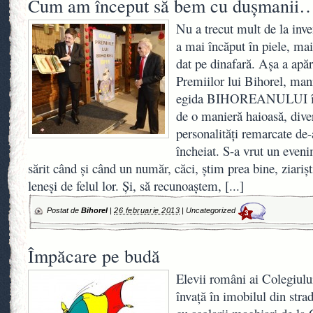
Cum am început să bem cu duşmanii
Nu a trecut mult de la inve
a mai încăput în piele, mai
dat pe dinafară. Aşa a apă
Premiilor lui Bihorel, mani
egida BIHOREANULUI în c
de o manieră haioasă, dive
personalităţi remarcate de-
încheiat. S-a vrut un even
sărit când şi când un număr, căci, ştim prea bine, ziariş
leneşi de felul lor. Şi, să recunoaştem,
[...]
Postat de
Bihorel
|
26 februarie 2013
|
Uncategorized
3
Împăcare pe budă
Elevii români ai Colegiul
învaţă în imobilul din stra