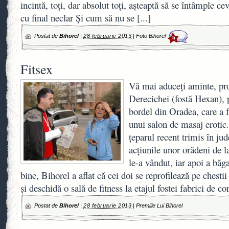
incintă, toţi, dar absolut toţi, aşteaptă să se întâmple 
cu final neclar Şi cum să nu se
[...]
Postat de
Bihorel
|
28 februarie 2013
|
Foto Bihorel
5
Fitsex
Vă mai aduceţi aminte, pr
Derecichei (fostă Hexan), 
bordel din Oradea, care a 
unui salon de masaj erotic. 
ţeparul recent trimis în jud
acţiunile unor orădeni de l
le-a vândut, iar apoi a băg
bine, Bihorel a aflat că cei doi se reprofilează pe chesti
şi deschidă o sală de fitness la etajul fostei fabrici de co
Postat de
Bihorel
|
28 februarie 2013
|
Premiile Lui Bihorel