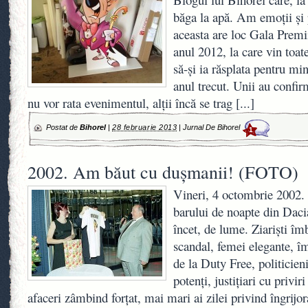
băga la apă. Am emoţii şi 
aceasta are loc Gala Premii
anul 2012, la care vin toat
să-şi ia răsplata pentru mi
anul trecut. Unii au confir
nu vor rata evenimentul, alţii încă se trag
[...]
Postat de
Bihorel
|
28 februarie 2013
|
Jurnal De Bihorel
1
2002. Am băut cu duşmanii! (FOTO)
Vineri, 4 octombrie 2002.
barului de noapte din Daci
încet, de lume. Ziarişti îmb
scandal, femei elegante, 
de la Duty Free, politicieni
potenţi, justiţiari cu privi
afaceri zâmbind forţat, mai mari ai zilei privind îngrijor