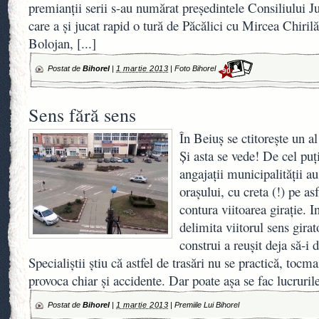
premianţii serii s-au numărat preşedintele Consiliului 
care a şi jucat rapid o tură de Păcălici cu Mircea Chirilă,
Bolojan,
[...]
Postat de
Bihorel
|
1 martie 2013
|
Foto Bihorel
90
Sens fără sens
În Beiuş se ctitoreşte un al
Şi asta se vede! De cel pu
angajaţii municipalităţii au
oraşului, cu creta (!) pe as
contura viitoarea giraţie. 
delimita viitorul sens girat
construi a reuşit deja să-i 
Specialiştii ştiu că astfel de trasări nu se practică, tocm
provoca chiar şi accidente. Dar poate aşa se fac lucruril
Postat de
Bihorel
|
1 martie 2013
|
Premiile Lui Bihorel