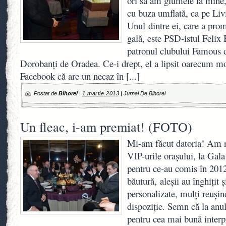
ori să am glumele la mine,
cu buza umflată, ca pe Liv
Unul dintre ei, care a pro
gală, este PSD-istul Felix
patronul clubului Famous d
Dorobanţi de Oradea. Ce-i drept, el a lipsit oarecum mo
Facebook că are un necaz în
[...]
Postat de
Bihorel
|
1 martie 2013
|
Jurnal De Bihorel
Un fleac, i-am premiat! (FOTO)
Mi-am făcut datoria! Am ră
VIP-urile oraşului, la Gala
pentru ce-au comis în 201
băutură, aleşii au înghiţit 
personalizate, mulţi reuş
dispoziţie. Semn că la anu
pentru cea mai bună interpr