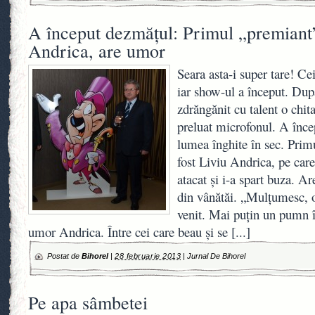
A început dezmăţul: Primul „premiant
Andrica, are umor
Seara asta-i super tare! Ce
iar show-ul a început. Dup
zdrăngănit cu talent o chit
preluat microfonul. A înce
lumea înghite în sec. Primu
fost Liviu Andrica, pe care
atacat şi i-a spart buza. Ar
din vânătăi. „Mulţumesc, 
venit. Mai puţin un pumn î
umor Andrica. Între cei care beau şi se
[...]
Postat de
Bihorel
|
28 februarie 2013
|
Jurnal De Bihorel
Pe apa sâmbetei