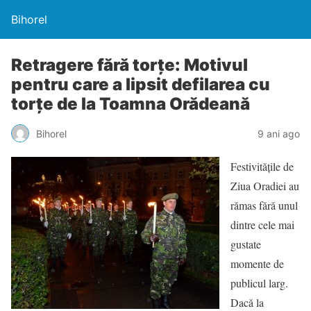
Bihorel
Retragere fără torţe: Motivul
pentru care a lipsit defilarea cu
torțe de la Toamna Orădeană
Bihorel
9 ani ago
Festivităţile de
Ziua Oradiei au
rămas fără unul
dintre cele mai
gustate
momente de
publicul larg.
Dacă la