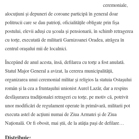
ceremoniale,
alocuţiuni şi depuneri de coroane participă în general doar
politrucii care se dau patrioţi, oficialităţile obligate prin fişa
postului, elevii aduşi cu şcoala şi pensionarii, în schimb retragerea
cu torţe, executată de militarii Garnizoanei Oradea, atrăgea în
centrul oraşului mii de localnici.
Începând de anul acesta, însă, defilarea cu torţe a fost anulată.
Statul Major General a avizat, la cererea municipalităţii,
organizarea unui ceremonial militar şi religios la statuia Ostaşului
român şi la cea a fruntaşului unionist Aurel Lazăr, dar a respins
desfăşurarea tradiţionalei retrageri cu torţe, pe motiv că, potrivit
unor modificări de regulament operate în primăvară, militarii pot
executa astel de acţiuni numai de Ziua Armatei şi de Ziua
Naţională. Or fi obosit, mai ştii, de la atâţia paşi de defilare…
Distribuie: