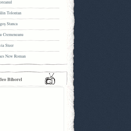
oreanul
ălin Tolontan
goş Stanca
u Cremeneanu
via Steer
mes New Roman
deo Bihorel