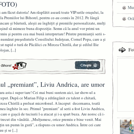
 (FOTO)
tra
mag
Mun
-am făcut datoria! Am răsplătit aseară toate VIP-urile oraşului, la
la Premiilor lui Bihorel, pentru ce-au comis în 2012. Pe lângă
che
Oră
ncare şi băutură, aleşii au înghiţit şi premiile personalizate, mulţi
uşind să mimeze buna dispoziţie. Semn că la anul vor primi un
emiu şi pentru cea mai bună interpretare! Printre premianţii serii s-
 numărat preşedintele Consiliului Judeţean, Cornel Popa, care a şi
cat rapid o tură de Păcălici cu Mircea Chirilă, dar şi edilul Ilie
Fo
lojan,
[...]
 Bihorel
90
ul „premiant”, Liviu Andrica, are umor
ara asta-i super tare! Cei mai buni suntem aici, iar show-ul a
ceput. După ce Marian Filip a zdrăngănit cu talent o chitară,
rcea Chirilă a preluat microfonul. A început decernarea, toată
mea înghite în sec. Primul "premiant" al serii a fost Liviu Andrica,
 care o gaşcă de tuciurii l-a atacat şi i-a spart buza. Are noroc că i-
 trecut din vânătăi. „Mulţumesc, orice premiu e bine venit. Mai
ţin un pumn în gură”, a răspuns cu umor Andrica. Între cei care
au şi se
[...]