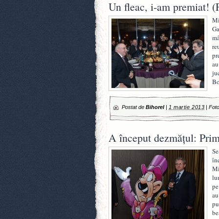
Un fleac, i-am premiat!
Mi
Ga
mâ
re
pr
au
ju
Bo
Postat de
Bihorel
|
1 martie 2013
|
Foto
A început dezmăţul: Prim
Se
în
Mi
lu
pe
au
pu
be