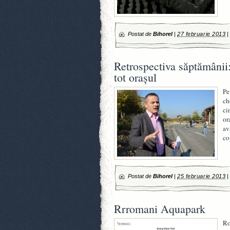
Postat de
Bihorel
|
27 februarie 2013
Retrospectiva săptămânii:
tot oraşul
Pe
ch
ci
or
av
co
Postat de
Bihorel
|
25 februarie 2013
Rrromani Aquapark
Ro