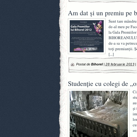
Am dat şi un premiu pe 
Sunt tare mândru 
de-al meu pe Face
la Gala Premiilor 
BIHOREANULUI şi 
de-a sa va petrece
toţi premianţii. Ş
[...]
Postat de
Bihorel
|
28 februarie 2013
Studenţie cu colegi de 
Ci
st
au
şi
im
lo
cu
au