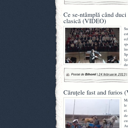
Ce se-ntâmplă când duci 
clasică (VIDEO)
Su
es
ec
sp
în
Sp
îş
de
Postat de
Bihorel
|
24 februarie 2013
Căruţele fast and furios
Ma
le
ei
de
cu
Au