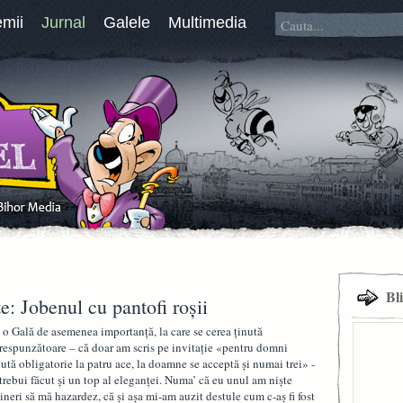
emii
Jurnal
Galele
Multimedia
Bl
e: Jobenul cu pantofi roşii
 o Gală de asemenea importanţă, la care se cerea ţinută
respunzătoare – că doar am scris pe invitaţie «pentru domni
nută obligatorie la patru ace, la doamne se acceptă şi numai trei» -
 trebui făcut şi un top al eleganţei. Numa’ că eu unul am nişte
ţineri să mă hazardez, că şi aşa mi-am auzit destule cum c-aş fi fost