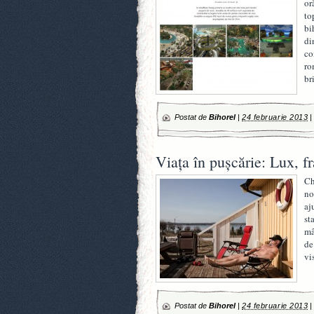
or
to
bi
di
co
ro
br
Postat de
Bihorel
|
24 februarie 2013
Viaţa în puşcărie: Lux,
Ch
no
aj
st
mâ
de
vi
Postat de
Bihorel
|
24 februarie 2013