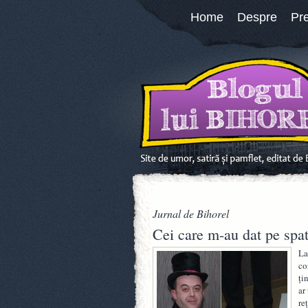
Home
Despre
Pr
Jurnal de Bihorel
Cei care m-au dat pe spat
La
co
ţi
ar
re