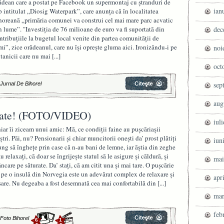
ădean care a postat pe Facebook un supermontaj cu ştranduri de
ian
p intitulat „Diosig Waterpark”, care anunţa că în localitatea
horeană „primăria comunei va construi cel mai mare parc acvatic
n lume”. "Investiţia de 76 milioane de euro va fi suportată din
dec
ntribuţiile la bugetul local venite din partea comunităţii de
mi”, zice orădeanul, care nu îşi opreşte gluma aici. Ironizându-i pe
noi
itanicii care nu mai
[...]
oct
sep
|
Jurnal De Bihorel
aug
 frate! (FOTO/VIDEO)
iul
iar îi ziceam unui amic: Mă, ce condiţii faine au puşcăriaşii
ştri. Păi, nu? Pensionarii şi chiar muncitorii oneşti da’ prost plătiţi
iun
ung să îngheţe prin case că n-au bani de lemne, iar ăştia din zeghe
au relaxaţi, că doar se îngrijeşte statul să le asigure şi căldură, şi
mai
ncare pe săturate. Da’ staţi, că am citit una şi mai tare. O puşcărie
 pe o insulă din Norvegia este un adevărat complex de relaxare şi
apr
sare. Nu degeaba a fost desemnată cea mai confortabilă din
[...]
mar
feb
|
Foto Bihorel
6
1