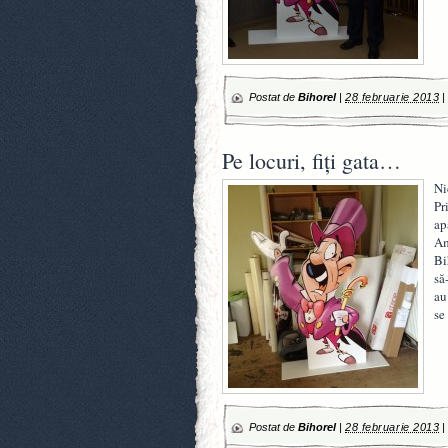
Postat de
Bihorel
|
28 februarie 2013
Pe locuri, fiţi gata…
Ni
Pr
ap
Am
Bi
să
au
se
Postat de
Bihorel
|
28 februarie 2013