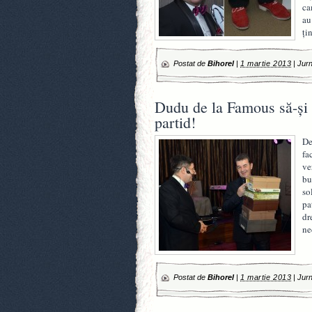
ca
au
ţi
Postat de
Bihorel
|
1 martie 2013
|
Jurn
Dudu de la Famous să-şi 
partid!
De
fa
ve
bu
so
pa
dr
ne
Postat de
Bihorel
|
1 martie 2013
|
Jurn