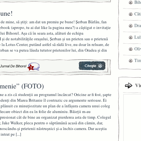
Bih
bune!
Căt
de mine, să ştiţi: am dat un premiu pe bune! Şerban Bârlău, fan
Dra
book (apropo, tu ai dat like la pagina mea?) a câştigat o invitaţie
lui Bihorel. Aşa că în seara asta, alături de echipa
Lul
de notabilităţile oraşului, Şerban şi un prieten sau o prietenă
 la Lotus Center, putând astfel să râdă live, nu doar în reluare, de
Oli
erban se va putea lăuda tututor prietenilor lui, din Oradea şi din
Ti
|
Jurnal De Bihorel
1
„omenie” (FOTO)
Vi
ne a zis că studenţii au programul încărcat? Oricine ar fi fost, şapte
udenţi din Marea Britanie îl contrazic cu argumente serioase. Ei
 plănuit cu minuţiozitate un plan de a înfăşura camera unui coleg
 fiecare obiect din ea în folie de aluminiu. Băieţii m-au
presionat cât de bine au organizat pierderea asta de timp. Colegul
r, Jake Walker, pleca pentru o săptămână acasă din cămin, dar,
noscându-şi prietenii năstruşnici şi-a închis camera. Dar aceştia
 intrat pe
[...]