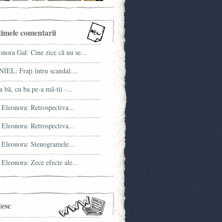
timele comentarii
onora Gal: Cine zice că nu se...
IEL: Fraţi întru scandal:...
a bă, cu ba pe-a mă-tii -...
 Eleonora: Retrospectiva...
 Eleonora: Retrospectiva...
 Eleonora: Stenogramele...
 Eleonora: Zece efecte ale...
tesc