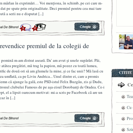
m mârlan în exprimări… Voi menţiona, în schimb, pe cei care m-
 dat pe spate prin originalitate. Deci premiul pentru cea mai tare
nută a serii nu e disputat
[...]
al De Bihorel
1
2
revendice premiul de la colegii de
 pomină m-am distrat aseară. Da’ am avut şi unele supărări. Păi,
c atâtea pregătiri, mă trag la papion, mă pozez cu toată lumea,
rific de două ori să am glumele la mine, şi ce fac unii? Mă lasă cu
CITITE
za umflată, ca pe Liviu Andrica... Unul dintre ei, care a promis
lemn că ajunge la gală, este PSD-istul Felix Buzgău, zis şi Dudu,
Cel
tronul clubului Famous de pe aşa-zisul Dorobanţi de Oradea. Ce-i
ept, el a lipsit oarecum motivat: mi-a scris pe Facebook că are un
Tea
caz în
[...]
pre
Cu 
VI
fil
Pro
al De Bihorel
ved
cel
Szí