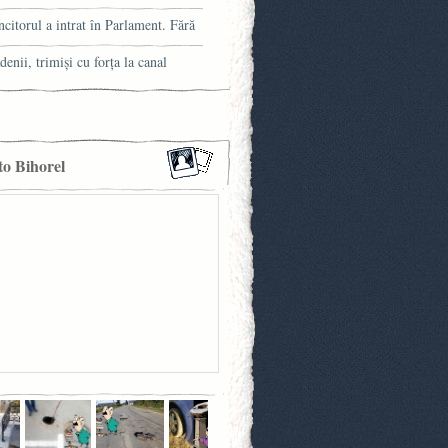
fic (VIDEO)
hiare
citorul a intrat în Parlament. Fără
ia franceză la el
denii, trimiși cu forța la canal
to Bihorel