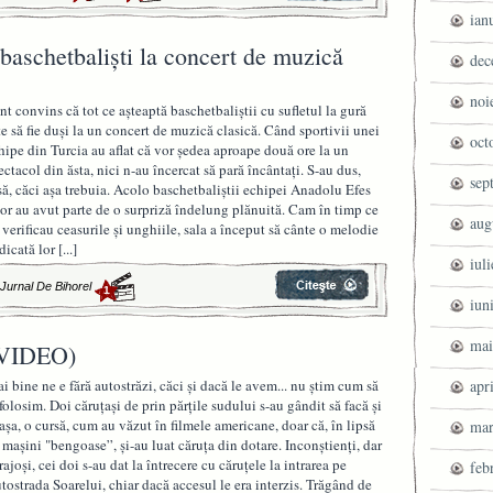
ian
baschetbalişti la concert de muzică
dec
noi
nt convins că tot ce aşteaptă baschetbaliştii cu sufletul la gură
te să fie duşi la un concert de muzică clasică. Când sportivii unei
oct
hipe din Turcia au aflat că vor şedea aproape două ore la un
ectacol din ăsta, nici n-au încercat să pară încântaţi. S-au dus,
sep
să, căci aşa trebuia. Acolo baschetbaliştii echipei Anadolu Efes
or au avut parte de o surpriză îndelung plănuită. Cam în timp ce
aug
i verificau ceasurile şi unghiile, sala a început să cânte o melodie
dicată lor
[...]
iul
|
Jurnal De Bihorel
1
iun
mai
 (VIDEO)
i bine ne e fără autostrăzi, căci şi dacă le avem... nu ştim cum să
apr
 folosim. Doi căruţaşi de prin părţile sudului s-au gândit să facă şi
 aşa, o cursă, cum au văzut în filmele americane, doar că, în lipsă
mar
 maşini "bengoase”, şi-au luat căruţa din dotare. Inconştienţi, dar
rajoşi, cei doi s-au dat la întrecere cu căruţele la intrarea pe
feb
tostrada Soarelui, chiar dacă accesul le era interzis. Trăgând de