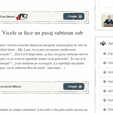
|
Foto Bihorel
6
 Vicele ar face un pasaj subteran sub
Ar
ntru viitorul exerciţiu financiar european suntem plini de idei de
eltuit banii. „Mă, Lane, tu ce prevezi pentru următoarele
aug
ncinale?”. „Dacă ar fi după mine, aş face un pasaj subteran sub tot
aşul, ca să avem la suprafaţă numai zonă pietonală”. Şi care ar fi
iul
antajul?”. „I-am mulţumi pe ecologişti. La suprafaţă am planta
paci, iar în subteran flori de mină”. (mai mult…)
iun
mai
|
Jurnal De Bihorel
apr
mar
feb
mânii au simţul umorului! A dovedit-o din plin zilele trecute un