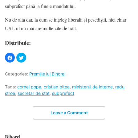
subprefect până la finele mandatului.
Nu de alta dar, la cum se înţeleg liberalii şi pesediştii, nici chiar
USL-ul nu mai are multe zile de trăit.
Distribuie:
Categories:
Premiile lui Bihorel
Tags:
cornel popa
,
cristian bitea
,
ministerul de interne
,
radu
stroe
,
secretar de stat
,
subprefect
Leave a Comment
Bihorel