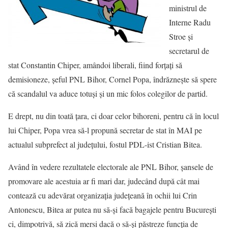
ministrul de
Interne Radu
Stroe şi
secretarul de
stat Constantin Chiper, amândoi liberali, fiind forţaţi să
demisioneze, şeful PNL Bihor, Cornel Popa, îndrăzneşte să spere
că scandalul va aduce totuşi şi un mic folos colegilor de partid.
E drept, nu din toată ţara, ci doar celor bihoreni, pentru că în locul
lui Chiper, Popa vrea să-l propună secretar de stat în MAI pe
actualul subprefect al judeţului, fostul PDL-ist Cristian Bitea.
Având în vedere rezultatele electorale ale PNL Bihor, şansele de
promovare ale acestuia ar fi mari dar, judecând după cât mai
contează cu adevărat organizaţia judeţeană în ochii lui Crin
Antonescu, Bitea ar putea nu să-şi facă bagajele pentru Bucureşti
ci, dimpotrivă, să zică mersi dacă o să-şi păstreze funcţia de