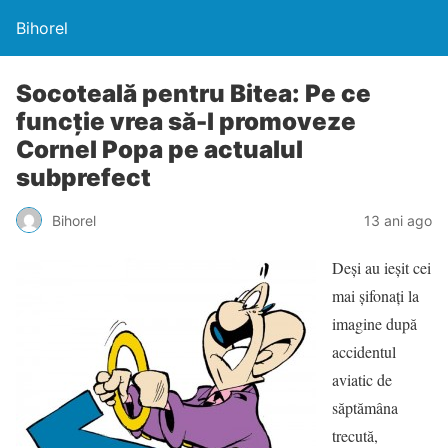
Bihorel
Socoteală pentru Bitea: Pe ce
funcţie vrea să-l promoveze
Cornel Popa pe actualul
subprefect
Bihorel
13 ani ago
Deşi au ieşit cei
mai şifonaţi la
imagine după
accidentul
aviatic de
săptămâna
trecută,