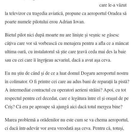
care le-a văzut
la televizor cu tragedia aviatică, propune ca aeroportul Oradea să
poarte numele pilotului erou Adrian Iovan.
Bietul pilot nici după moarte nu are linişte şi veşnic se găsesc
câţiva care vor să vorbească cu menajera pentru a afla ce a mâncat
ultima oară, cu instalatorul să ştie care ţeavă ceda mai des la baie
sau cu cei care îi îngrijeau acvariul, dacă a avut aşa ceva.
Eu nu ştiu de când şi de ce a luat domul Dogaru aeroportul nostru
în colimator. O fi printre cei care au adus bani de reparaţii la pistă?
A intermediat contractul cu operatori aerieni străini? Apoi, cu tot
respectul pentru cel decedat, care e legătura între el şi oraşul de pe
Criş? Că era pe aproape să ajungă aici dacă totul mergea bine?
Marea problemă a orădenilor nu este cum se va chema aeroportul,
ci dacă într-adevăr vor avea vreodată aşa ceva. Pentru că, totuşi,