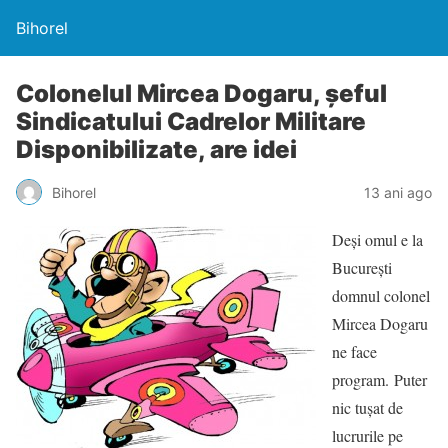
Bihorel
Colonelul Mircea Dogaru, şeful
Sindicatului Cadrelor Militare
Disponibilizate, are idei
Bihorel
13 ani ago
Deşi omul e la
Bucureşti
domnul colonel
Mircea Dogaru
ne face
program. Puter
nic tuşat de
lucrurile pe