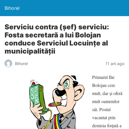
Bihorel
Serviciu contra (şef) serviciu:
Fosta secretară a lui Bolojan
conduce Serviciul Locuinţe al
municipalităţii
Bihorel
11 ani ago
Primarul Ilie
Bolojan cere
mult, dar şi oferă
mult oamenilor
săi. Postul
vacantat prin
demisia forţată a