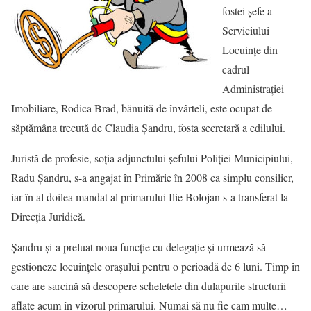
fostei şefe a
Serviciului
Locuinţe din
cadrul
Administraţiei
Imobiliare, Rodica Brad, bănuită de învârteli, este ocupat de
săptămâna trecută de Claudia Şandru, fosta secretară a edilului.
Juristă de profesie, soţia adjunctului şefului Poliţiei Municipiului,
Radu Şandru, s-a angajat în Primărie în 2008 ca simplu consilier,
iar în al doilea mandat al primarului Ilie Bolojan s-a transferat la
Direcţia Juridică.
Şandru şi-a preluat noua funcţie cu delegaţie şi urmează să
gestioneze locuinţele oraşului pentru o perioadă de 6 luni. Timp în
care are sarcină să descopere scheletele din dulapurile structurii
aflate acum în vizorul primarului. Numai să nu fie cam multe…