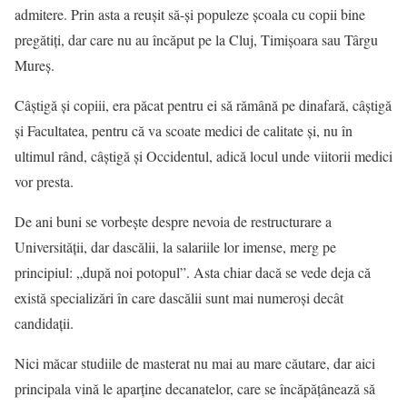
admitere. Prin asta a reuşit să-şi populeze şcoala cu copii bine
pregătiţi, dar care nu au încăput pe la Cluj, Timişoara sau Târgu
Mureş.
Câştigă şi copiii, era păcat pentru ei să rămână pe dinafară, câştigă
şi Facultatea, pentru că va scoate medici de calitate şi, nu în
ultimul rând, câştigă şi Occidentul, adică locul unde viitorii medici
vor presta.
De ani buni se vorbeşte despre nevoia de restructurare a
Universităţii, dar dascălii, la salariile lor imense, merg pe
principiul: „după noi potopul”. Asta chiar dacă se vede deja că
există specializări în care dascălii sunt mai numeroşi decât
candidaţii.
Nici măcar studiile de masterat nu mai au mare căutare, dar aici
principala vină le aparţine decanatelor, care se încăpăţânează să