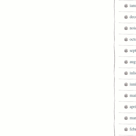
ian
dec
noi
oct
sep
aug
iul
iun
mai
apr
mar
feb