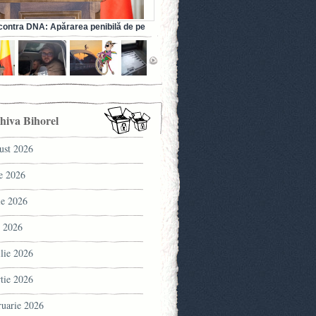
ontra DNA: Apărarea penibilă de pe
a fostului ministru al Sănătății (VIDEO)
hiva Bihorel
ust 2026
ie 2026
ie 2026
 2026
ilie 2026
tie 2026
ruarie 2026