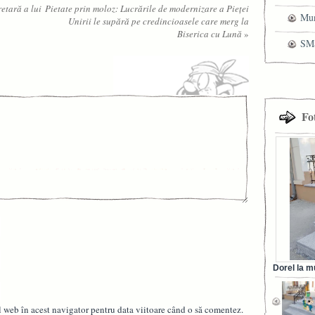
retară a lui
Pietate prin moloz: Lucrările de modernizare a Pieţei
cen
Mun
Unirii le supără pe credincioasele care merg la
Biserica cu Lună
»
che
SMS
pri
Fo
Dorel la m
din Ora
l web în acest navigator pentru data viitoare când o să comentez.