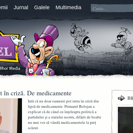
emii
Jurnal
Galele
Multimedia
at în criză. De medicamente
Bl
Iată că nu doar oamenii pot intra în criză din
lipsă de medicamente. Primarul Bolojan a
explicat că de când cu înţeleapta politică a
partidului şi a statului nostru, dilării de boabe
nu mai vor să vândă medicamentele la preţ
scăzut.