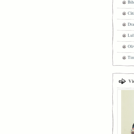
Bih
Căt
Dra
Lul
Oli
Ti
Vi