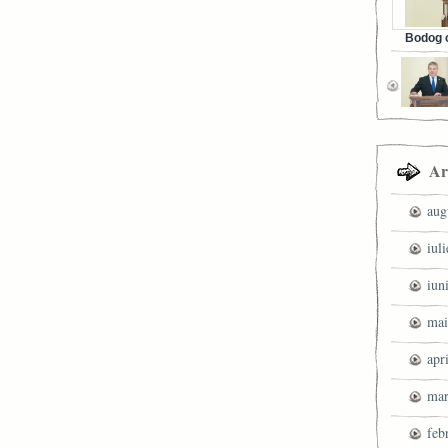
Bodog c
Facebook 
Ar
aug
iul
iun
mai
apr
mar
feb