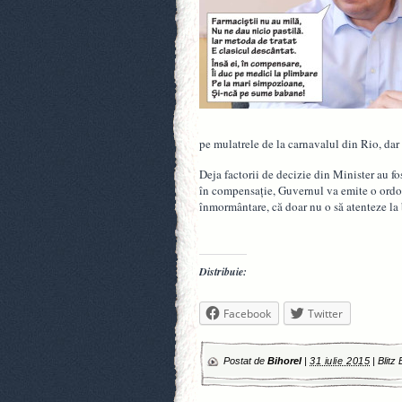
pe mulatrele de la carnavalul din Rio, da
Deja factorii de decizie din Minister au fos
în compensaţie, Guvernul va emite o ordon
înmormântare, că doar nu o să atenteze la
Distribuie:
Facebook
Twitter
Postat de
Bihorel
|
31 iulie 2015
|
Blitz 