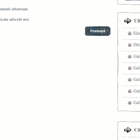
ntarii ulterioare.
cate articole noi.
Ul
Ele
DAN
Gat
Gal
Gal
Gal
Gal
Ci