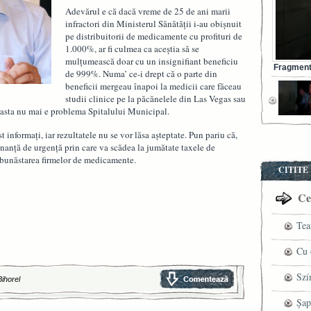
Adevărul e că dacă vreme de 25 de ani marii
infractori din Ministerul Sănătăţii i-au obişnuit
pe distribuitorii de medicamente cu profituri de
1.000%, ar fi culmea ca aceştia să se
mulţumească doar cu un insignifiant beneficiu
Fragment 
de 999%. Numa’ ce-i drept că o parte din
beneficii mergeau înapoi la medicii care făceau
studii clinice pe la păcănelele din Las Vegas sau
r asta nu mai e problema Spitalului Municipal.
t informaţi, iar rezultatele nu se vor lăsa aşteptate. Pun pariu că,
anţă de urgenţă prin care va scădea la jumătate taxele de
 bunăstarea firmelor de medicamente.
CITITE
Cel
Tea
pre
Cu 
VI
fil
Szí
Bihorel
ved
mag
Șap