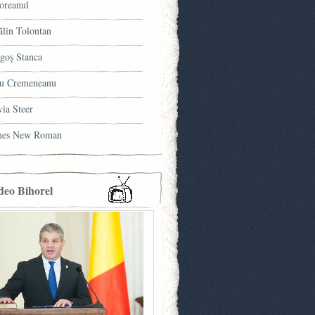
oreanul
ălin Tolontan
goş Stanca
u Cremeneanu
via Steer
mes New Roman
deo Bihorel