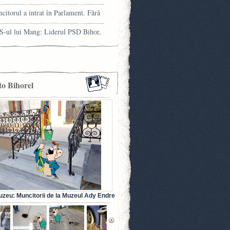
trului orădean
citorul a intrat în Parlament. Fără
ia franceză la el
-ul lui Mang: Liderul PSD Bihor,
ns cu minciuna!
to Bihorel
uzeu: Muncitorii de la Muzeul Ady Endre
dea au betonat… balustradele! (FOTO)