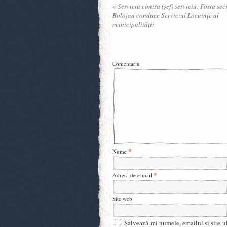
«
Serviciu contra (şef) serviciu: Fosta sec
Bolojan conduce Serviciul Locuinţe al
municipalităţii
Comentariu
*
Nume
*
Adresă de e-mail
Site web
Salvează-mi numele, emailul și site-u