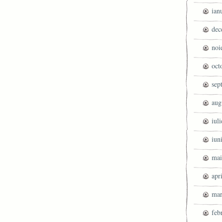
ian
dec
noi
oct
sep
aug
iul
iun
mai
apr
mar
feb