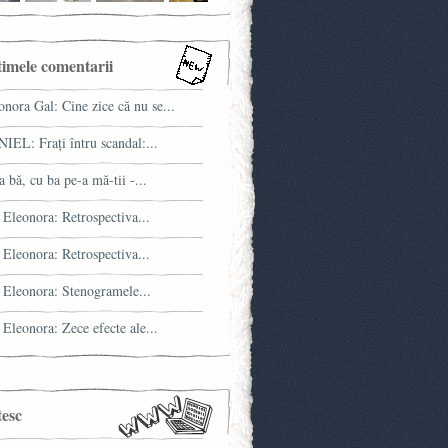
timele comentarii
onora Gal: Cine zice că nu se...
IEL: Fraţi întru scandal:...
a bă, cu ba pe-a mă-tii -...
 Eleonora: Retrospectiva...
 Eleonora: Retrospectiva...
 Eleonora: Stenogramele...
 Eleonora: Zece efecte ale...
tesc