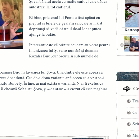
Şova, băiatul acela cu multe carioci care dădea
autostrăzi la tot cartierul.
Ei bine, prietenul lui Ponta a fost apărat cu
pieptul şi bilele de gealaţii săi, care ar fi fost
deprimaţi să vadă că unul de-al lor ar putea
Retrosp
ajunge la bulău.
Bunul s
Interesant este că printre cei care au votat pentru
imunizarea lui Şova se numără şi doamna
Rozalia Biro, cunoscută şi sub numele de
doamnei Biro în favoarea lui Şova. Una dintre ele este aceea că
CITITE
 erau doar două. Cea de-a doua variantă ar fi aceea că a vrut să-i
zlo Borbely. În fine, ar mai exista o variantă. N-ar fi exclus ca
Cel
îl cheamă Şoha, nu Şova, şi – ca atare – a crezut că este maghiar.
Tea
pre
Cu 
VI
fil
Szí
ved
mag
Mun