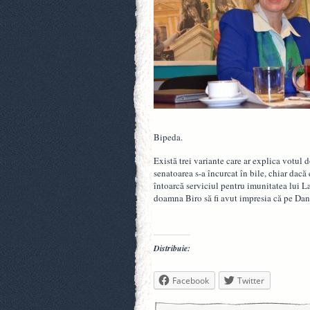
Bipeda.
Există trei variante care ar explica votul 
senatoarea s-a încurcat în bile, chiar dacă
întoarcă serviciul pentru imunitatea lui Las
doamna Biro să fi avut impresia că pe Dan 
Distribuie:
Facebook
Twitter