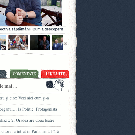
ectiva săptămânii: Cum a descoperit
amaritean că Poliția fură ca borfașii
COMENTATE
LIKE-UITE
e mai ...
tru şi circ: Vezi aici cum şi-a
miat Bihorel laureaţii! (FOTO /
organul… la Poliţie: Protagonista
DEO)
mulețului porno din Piața Unirii e
nház x 2: Oradea are două teatre
etă pe site-uri de escorte
hiare
citorul a intrat în Parlament. Fără