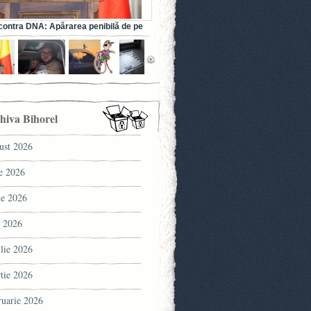
ontra DNA: Apărarea penibilă de pe
a fostului ministru al Sănătății (VIDEO)
hiva Bihorel
ust 2026
ie 2026
ie 2026
 2026
ilie 2026
tie 2026
ruarie 2026