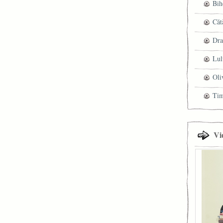
Bih
Căt
Dra
Lul
Oli
Ti
Vi