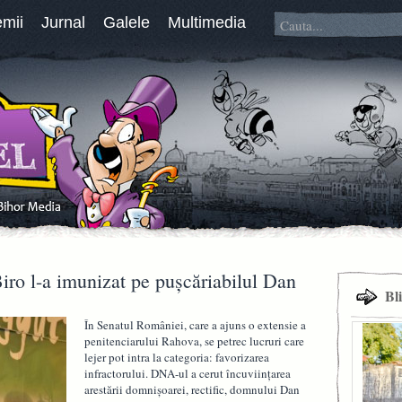
emii
Jurnal
Galele
Multimedia
iro l-a imunizat pe puşcăriabilul Dan
Bl
În Senatul României, care a ajuns o extensie a
penitenciarului Rahova, se petrec lucruri care
lejer pot intra la categoria: favorizarea
infractorului. DNA-ul a cerut încuviinţarea
arestării domnişoarei, rectific, domnului Dan