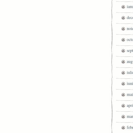
ian
dec
noi
oct
sep
aug
iul
iun
mai
apr
mar
feb