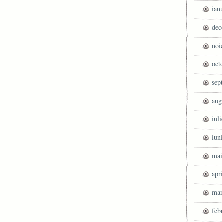
ian
dec
noi
oct
sep
aug
iul
iun
mai
apr
mar
feb