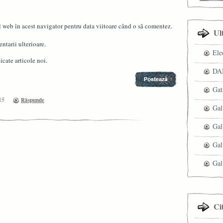
l web în acest navigator pentru data viitoare când o să comentez.
Ul
ntarii ulterioare.
Ele
cate articole noi.
DAN
Gat
15
Răspunde
Gal
Gal
Gal
Gal
Ci