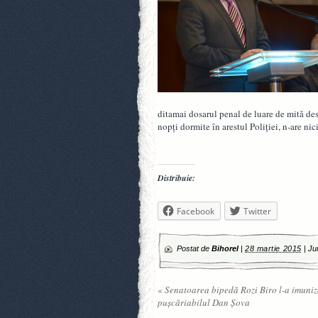
ditamai dosarul penal de luare de mită des
nopţi dormite în arestul Poliţiei, n-are ni
Distribuie:
Facebook
Twitter
Postat de
Bihorel
|
28 martie 2015
|
Ju
«
Senatoarea bipedă Rozi Biro l-a imuniz
puşcăriabilul Dan Şova