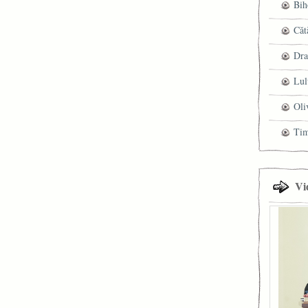
Bih
Căt
Dra
Lul
Oli
Ti
Vi