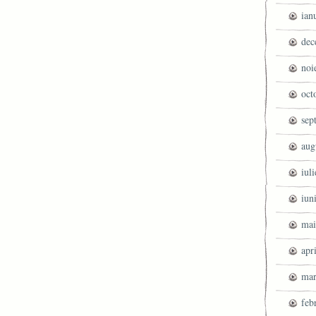
ian
dec
noi
oct
sep
aug
iul
iun
mai
apr
mar
feb