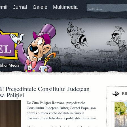
emii
Jurnal
Galele
Multimedia
că! Preşedintele Consiliului Judeţean
Bl
a Poliţiei
De Ziua Poliţiei Române, preşedintele
Consiliului Judeţean Bihor, Cornel Popa, şi-a
permis o mică vorbă de duh în timpul
discursului de felicitare a poliţiştilor bihoreni.