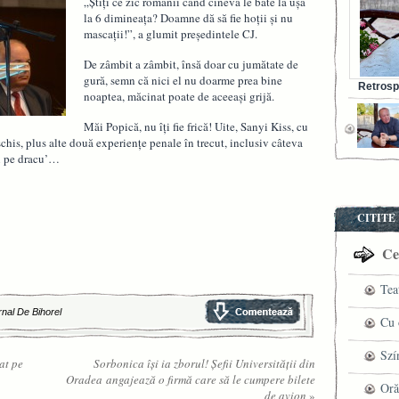
„Ştiţi ce zic românii când cineva le bate la uşă
la 6 dimineaţa? Doamne dă să fie hoţii şi nu
mascaţii!”, a glumit preşedintele CJ.
De zâmbit a zâmbit, însă doar cu jumătate de
gură, semn că nici el nu doarme prea bine
Retrosp
noaptea, măcinat poate de aceeaşi grijă.
Bunul s
Măi Popică, nu îţi fie frică! Uite, Sanyi Kiss, cu
chis, plus alte două experienţe penale în trecut, inclusiv câteva
ci pe dracu’…
CITITE
Cel
Tea
rnal De Bihorel
pre
Cu 
VI
fil
Szí
at pe
Sorbonica îşi ia zborul! Şefii Universităţii din
Oradea angajează o firmă care să le cumpere bilete
ved
mag
Oră
de avion
»