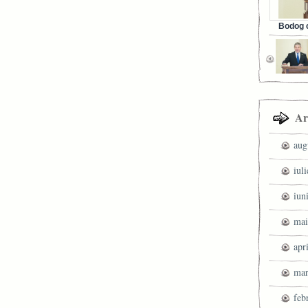
Bodog c
Facebook 
Ar
aug
iul
iun
mai
apr
mar
feb