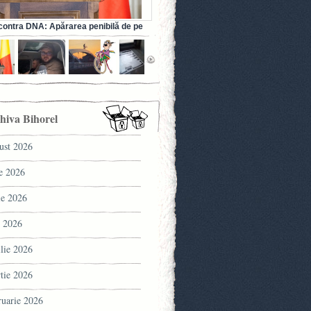
ontra DNA: Apărarea penibilă de pe
a fostului ministru al Sănătății (VIDEO)
hiva Bihorel
ust 2026
ie 2026
ie 2026
 2026
ilie 2026
tie 2026
ruarie 2026