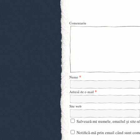
Comentariu
*
Nume
*
Adresă de e-mail
Site web
Salvează-mi numele, emailul și site-u
Notifică-mă prin email când sunt come