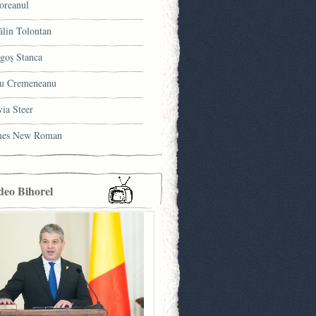
oreanul
ălin Tolontan
goş Stanca
u Cremeneanu
via Steer
mes New Roman
deo Bihorel