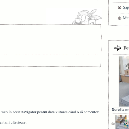
Șap
cen
Mun
che
Fo
Dorel la m
l web în acest navigator pentru data viitoare când o să comentez.
din Ora
ntarii ulterioare.