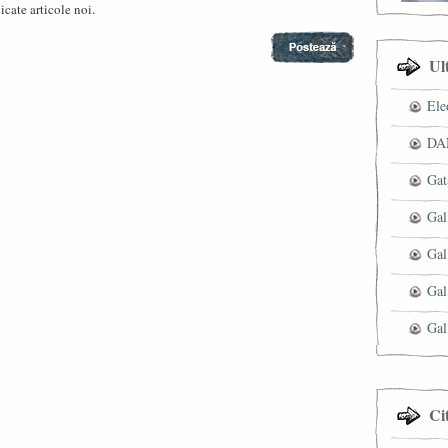
cate articole noi.
Ul
Ele
DAN
Gat
Gal
Gal
Gal
Gal
Ci