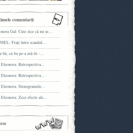
timele comentarii
onora Gal: Cine zice că nu se...
IEL: Fraţi întru scandal:...
a bă, cu ba pe-a mă-tii -...
 Eleonora: Retrospectiva...
 Eleonora: Retrospectiva...
 Eleonora: Stenogramele...
 Eleonora: Zece efecte ale...
tesc