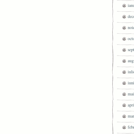
ian
dec
noi
oct
sep
aug
iul
iun
mai
apr
mar
feb