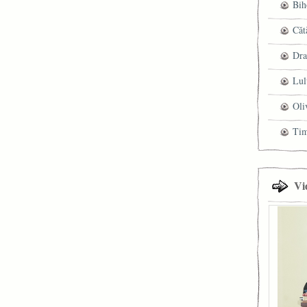
Bih
Căt
Dra
Lul
Oli
Ti
Vi