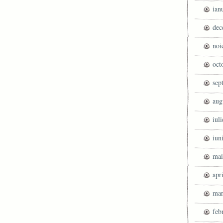
ian
dec
noi
oct
sep
aug
iul
iun
mai
apr
mar
feb