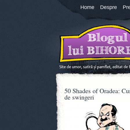
Home
Despre
Pr
50 Shades of Oradea: Cum
de swingeri