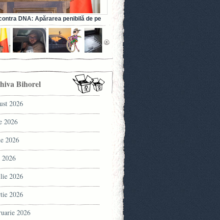
ontra DNA: Apărarea penibilă de pe
a fostului ministru al Sănătății (VIDEO)
hiva Bihorel
ust 2026
ie 2026
ie 2026
 2026
ilie 2026
tie 2026
ruarie 2026