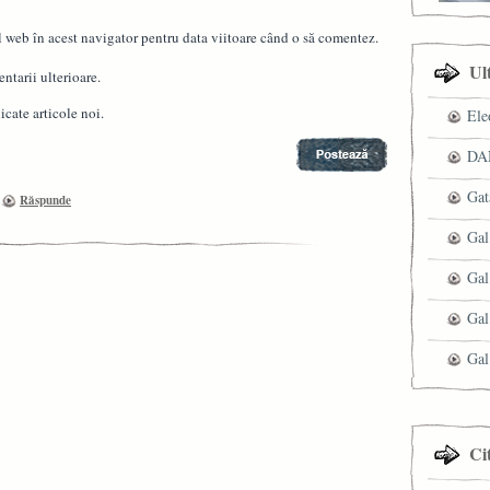
l web în acest navigator pentru data viitoare când o să comentez.
Ul
ntarii ulterioare.
cate articole noi.
Ele
DAN
Gat
Răspunde
Gal
Gal
Gal
Gal
Ci