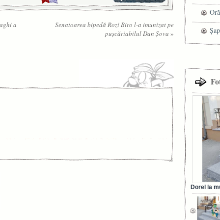
che
Oră
laghi a
Senatoarea bipedă Rozi Biro l-a imunizat pe
Șap
puşcăriabilul Dan Şova
»
cen
Fo
Dorel la m
din Ora