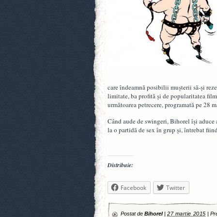
care îndeamnă posibilii muşterii să-şi reze
limitate, ba profită şi de popularitatea f
următoarea petrecere, programată pe 28 m
Când aude de swingeri, Bihorel îşi aduce 
la o partidă de sex în grup şi, întrebat fii
Distribuie:
Facebook
Twitter
Postat de
Bihorel
|
27 martie 2015
|
Pre