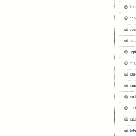
ian
dec
noi
oct
sep
aug
iul
iun
mai
apr
mar
feb