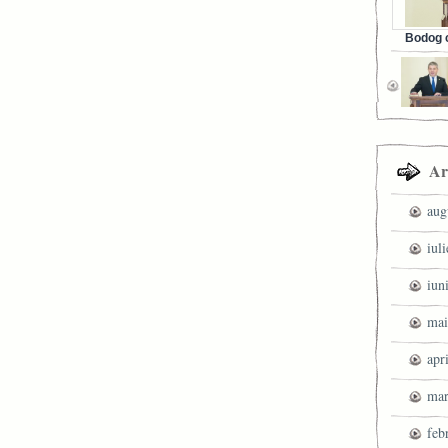
Bodog c
Facebook 
Ar
aug
iul
iun
mai
apr
mar
feb