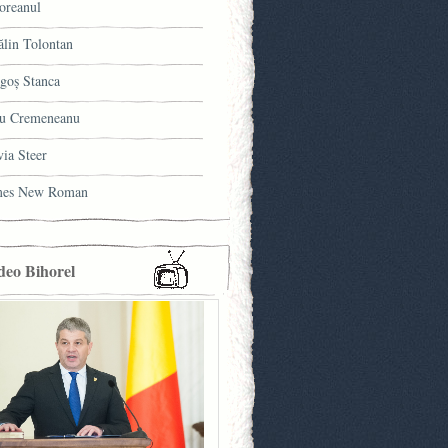
oreanul
ălin Tolontan
goş Stanca
u Cremeneanu
via Steer
mes New Roman
deo Bihorel