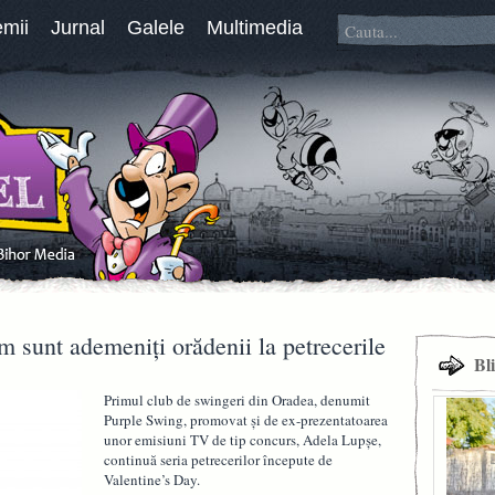
emii
Jurnal
Galele
Multimedia
 sunt ademeniţi orădenii la petrecerile
Bl
Primul club de swingeri din Oradea, denumit
Purple Swing, promovat şi de ex-prezentatoarea
unor emisiuni TV de tip concurs, Adela Lupşe,
continuă seria petrecerilor începute de
Valentine’s Day.