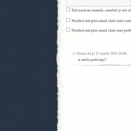
Salvează-mi numele, emailul și site-u
Notifică-mă prin email când sunt come
Notifică-mă prin email când sunt publi
>> Postat de
j
| 27 martie 2015 10:04
si adela participa?