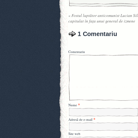
«
Fostul luptător anticomunist Lucian Si
capitulat în faţa unui general de izmene
1 Comentariu
Comentariu
*
Nume
*
Adresă de e-mail
Site web