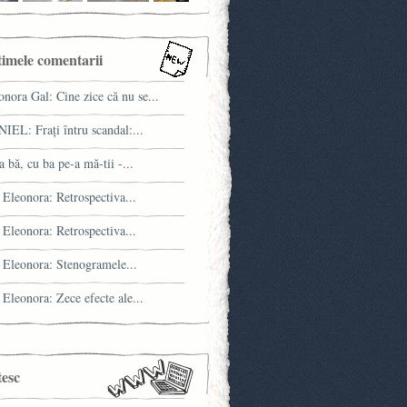
timele comentarii
onora Gal: Cine zice că nu se...
IEL: Fraţi întru scandal:...
a bă, cu ba pe-a mă-tii -...
 Eleonora: Retrospectiva...
 Eleonora: Retrospectiva...
 Eleonora: Stenogramele...
 Eleonora: Zece efecte ale...
tesc