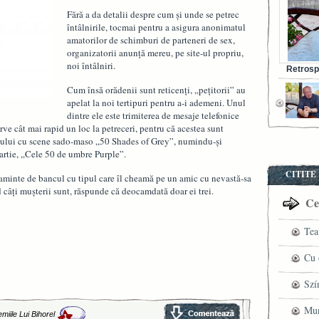
Fără a da detalii despre cum şi unde se petrec
întâlnirile, tocmai pentru a asigura anonimatul
amatorilor de schimburi de parteneri de sex,
organizatorii anunţă mereu, pe site-ul propriu,
noi întâlniri.
Retrosp
Bunul s
Cum însă orădenii sunt reticenţi, „peţitorii” au
apelat la noi tertipuri pentru a-i ademeni. Unul
dintre ele este trimiterea de mesaje telefonice
rve cât mai rapid un loc la petreceri, pentru că acestea sunt
ilmului cu scene sado-maso „50 Shades of Grey”, numindu-şi
artie, „Cele 50 de umbre Purple”.
CITITE
aminte de bancul cu tipul care îl cheamă pe un amic cu nevastă-sa
nd câţi muşterii sunt, răspunde că deocamdată doar ei trei.
Cel
Tea
pre
Cu 
VI
fil
Szí
ved
mag
Mun
miile Lui Bihorel
1