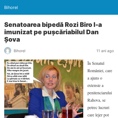
Bihorel
Senatoarea bipedă Rozi Biro l-a
imunizat pe puşcăriabilul Dan
Şova
Bihorel
11 ani ago
În Senatul
României, care
a ajuns o
extensie a
penitenciarului
Rahova, se
petrec lucruri
care lejer pot