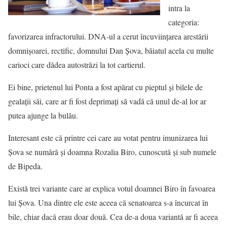
intra la
categoria:
favorizarea infractorului. DNA-ul a cerut încuviinţarea arestării
domnişoarei, rectific, domnului Dan Şova, băiatul acela cu multe
carioci care dădea autostrăzi la tot cartierul.
Ei bine, prietenul lui Ponta a fost apărat cu pieptul şi bilele de
gealaţii săi, care ar fi fost deprimaţi să vadă că unul de-al lor ar
putea ajunge la bulău.
Interesant este că printre cei care au votat pentru imunizarea lui
Şova se numără şi doamna Rozalia Biro, cunoscută şi sub numele
de Bipeda.
Există trei variante care ar explica votul doamnei Biro în favoarea
lui Şova. Una dintre ele este aceea că senatoarea s-a încurcat în
bile, chiar dacă erau doar două. Cea de-a doua variantă ar fi aceea