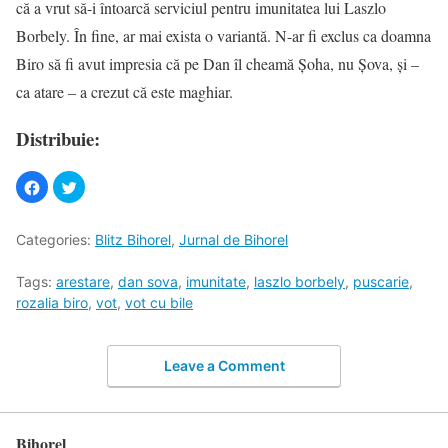
că a vrut să-i întoarcă serviciul pentru imunitatea lui Laszlo
Borbely. În fine, ar mai exista o variantă. N-ar fi exclus ca doamna
Biro să fi avut impresia că pe Dan îl cheamă Şoha, nu Şova, şi –
ca atare – a crezut că este maghiar.
Distribuie:
Categories:
Blitz Bihorel
,
Jurnal de Bihorel
Tags:
arestare
,
dan sova
,
imunitate
,
laszlo borbely
,
puscarie
,
rozalia biro
,
vot
,
vot cu bile
Leave a Comment
Bihorel