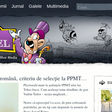
emii
Jurnal
Galele
Multimedia
 română, criteriu de selecţie la PPMT…
Bl
Plictiseală mare la şedinţele PPMT-ului lui
Tokes bacsi. Cam aceleaşi teme răsuflate, de gen
Vadim Tudor – secţia maghiară…
Noroc că episcopul l-a scos, de prin cotloanele
partidului, pe un tip care răspunde la numele de
Nagy Jozsef Barna.