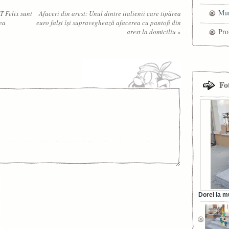
Mun
T Felix sunt
Afaceri din arest: Unul dintre italienii care tipărea
ea
euro falşi îşi supraveghează afacerea cu pantofi din
che
Pro
arest la domiciliu
»
cel
tra
Fo
Dorel la m
din Ora