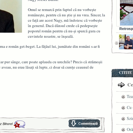
Omul se remarcă prin faptul că nu vorbeşte
româneşte, pentru că nu ştie şi nu vrea. Sincer, la
ce faţă are acest Nagy, mă îndoiesc că vorbeşte
în general. Dacă dânsul crede că pedepseşte
Retrosp
poporul român pentru că nu-şi spurcă gura cu
Bunul s
cuvintele noastre, se înşeală.
na e român get-beget. La făţăul lui, jumătate din români s-ar fi
ar pur sânge, care poate aplauda cu urechile? Precis că strămoşii
ic aveau, nu erau lăsaţi să lupte, ci doar să cureţe ceaunul de
CITITE
Cel
Tea
pre
Cu 
VI
fil
Szí
tz Bihorel
5
ved
mag
Oră