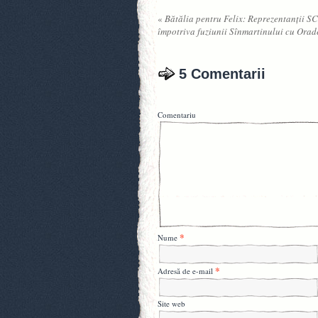
«
Bătălia pentru Felix: Reprezentanţii SC
împotriva fuziunii Sînmartinului cu Orad
5 Comentarii
Comentariu
*
Nume
*
Adresă de e-mail
Site web