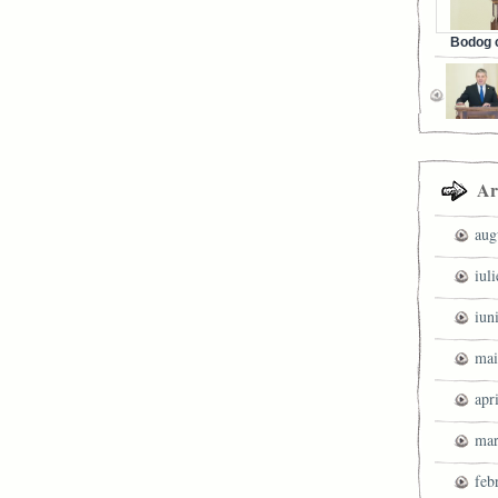
Bodog c
Facebook 
Ar
aug
iul
iun
mai
apr
mar
feb