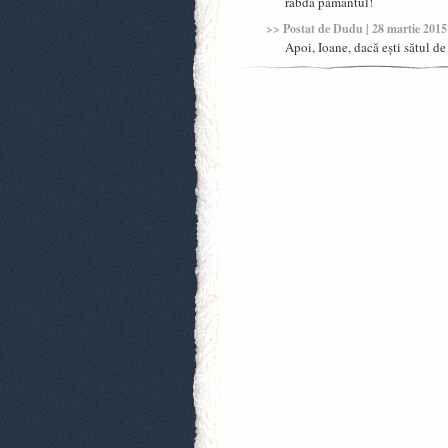
rabda pamantul!
>> Postat de
Dudu
| 28 martie 2015
Apoi, Ioane, dacă eşti sătul d