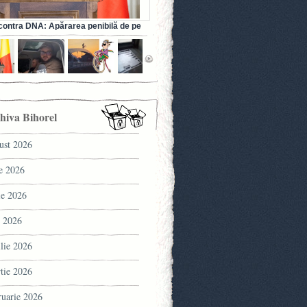
ontra DNA: Apărarea penibilă de pe
a fostului ministru al Sănătății (VIDEO)
hiva Bihorel
ust 2026
ie 2026
ie 2026
 2026
ilie 2026
tie 2026
ruarie 2026