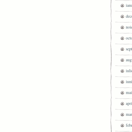
ian
dec
noi
oct
sep
aug
iul
iun
mai
apr
mar
feb