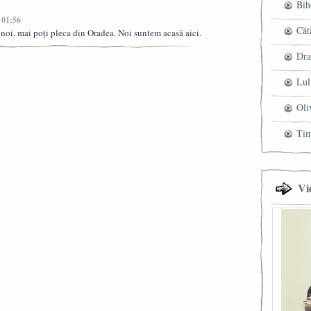
Bih
 01:56
Căt
e noi, mai poţi pleca din Oradea. Noi suntem acasă aici.
Dra
Lul
Oli
Ti
Vi