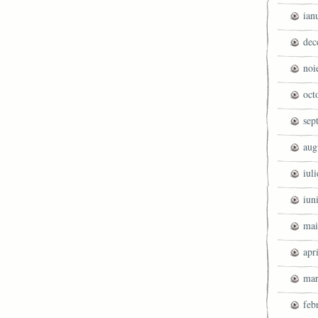
ian
dec
noi
oct
sep
aug
iul
iun
mai
apr
mar
feb