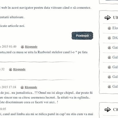
l web în acest navigator pentru data viitoare când o să comentez.
Ul
ntarii ulterioare.
cate articole noi.
Ele
DAN
e 2015 01:40
Răspunde
Gat
sta,cred ca masa se uita la Razboiul stelelor cand l-o * pe fata
Gal
Gal
6:32
Răspunde
Gal
Gal
e 2015 17:18
Răspunde
 de joc.. nu jurnalistica.. !!! Omul nu isi alege chipul.. dar poate fii
are sincer rau sa citesc asemenea lucruri.. Ia uitati-va in oglinda..
te discriminare ceea ce faceti voi aici.. !
Ci
18:05
oi, cand aud limba aia mi se ridica parul in cap! nu stiu cum va mai