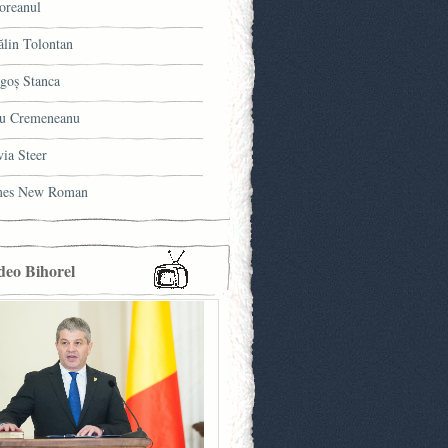
oreanul
ălin Tolontan
goş Stanca
u Cremeneanu
via Steer
mes New Roman
deo Bihorel