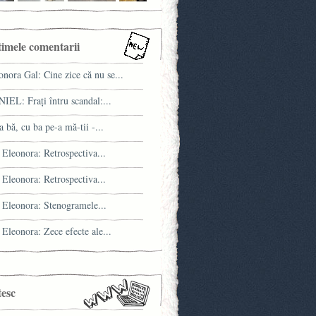
timele comentarii
onora Gal: Cine zice că nu se...
IEL: Fraţi întru scandal:...
a bă, cu ba pe-a mă-tii -...
 Eleonora: Retrospectiva...
 Eleonora: Retrospectiva...
 Eleonora: Stenogramele...
 Eleonora: Zece efecte ale...
tesc