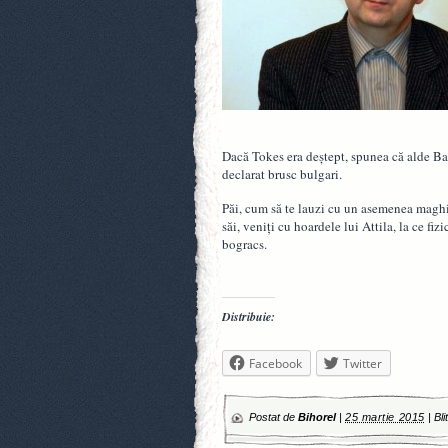
Dacă Tokes era deştept, spunea că alde Bar
declarat brusc bulgari.
Păi, cum să te lauzi cu un asemenea maghi
săi, veniţi cu hoardele lui Attila, la ce fiz
bogracs.
Distribuie:
Facebook
Twitter
Postat de
Bihorel
|
25 martie 2015
|
Bli