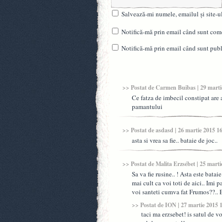
Salvează-mi numele, emailul și site-u
Notifică-mă prin email când sunt come
Notifică-mă prin email când sunt publi
>> Postat de
Carmen Buibas
| 29 marti
Ce fatza de imbecil constipat are a
pamantului
>> Postat de
asdasd
| 26 martie 2015 1
asta si vrea sa fie.. bataie de joc..
>> Postat de
Malita Erzsébet
| 25 marti
Sa va fie rusine.. ! Asta este bataie
mai cult ca voi toti de aici.. Imi p
voi santeti cumva fat Frumos??.. Es
>> Postat de
ION
| 27 martie 2015 
taci ma erzsebet! is satul de v