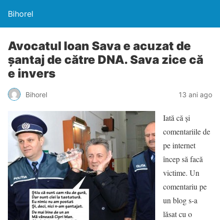
Bihorel
Avocatul Ioan Sava e acuzat de
şantaj de către DNA. Sava zice că
e invers
Bihorel
13 ani ago
Iată că şi
comentariile de
pe internet
încep să facă
victime. Un
comentariu pe
un blog s-a
lăsat cu o