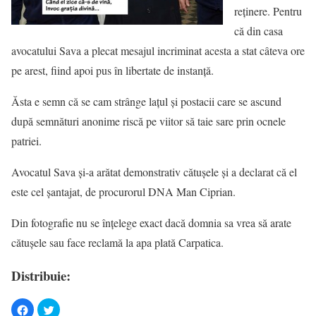
reţinere. Pentru
că din casa
avocatului Sava a plecat mesajul incriminat acesta a stat câteva ore
pe arest, fiind apoi pus în libertate de instanţă.
Ăsta e semn că se cam strânge laţul şi postacii care se ascund
după semnături anonime riscă pe viitor să taie sare prin ocnele
patriei.
Avocatul Sava şi-a arătat demonstrativ cătuşele şi a declarat că el
este cel şantajat, de procurorul DNA Man Ciprian.
Din fotografie nu se înţelege exact dacă domnia sa vrea să arate
cătuşele sau face reclamă la apa plată Carpatica.
Distribuie: