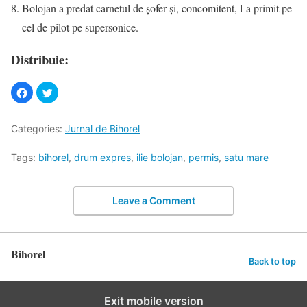
Bolojan a predat carnetul de șofer și, concomitent, l-a primit pe
cel de pilot pe supersonice.
Distribuie:
Categories:
Jurnal de Bihorel
Tags:
bihorel
,
drum expres
,
ilie bolojan
,
permis
,
satu mare
Leave a Comment
Bihorel
Back to top
Exit mobile version