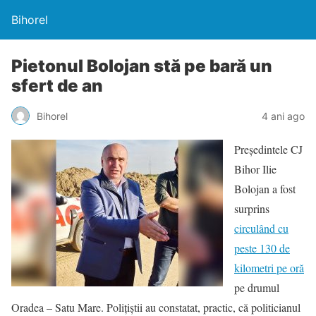
Bihorel
Pietonul Bolojan stă pe bară un
sfert de an
Bihorel
4 ani ago
Președintele CJ
Bihor Ilie
Bolojan a fost
surprins
circulând cu
peste 130 de
kilometri pe oră
pe drumul
Oradea – Satu Mare. Polițiștii au constatat, practic, că politicianul