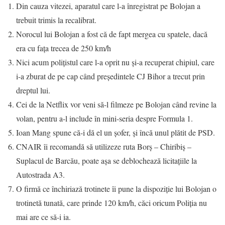
Din cauza vitezei, aparatul care l-a înregistrat pe Bolojan a
trebuit trimis la recalibrat.
Norocul lui Bolojan a fost că de fapt mergea cu spatele, dacă
era cu fața trecea de 250 km/h
Nici acum polițistul care l-a oprit nu și-a recuperat chipiul, care
i-a zburat de pe cap când președintele CJ Bihor a trecut prin
dreptul lui.
Cei de la Netflix vor veni să-l filmeze pe Bolojan când revine la
volan, pentru a-l include în mini-seria despre Formula 1.
Ioan Mang spune că-i dă el un șofer, și încă unul plătit de PSD.
CNAIR îi recomandă să utilizeze ruta Borș – Chiribiș –
Suplacul de Barcău, poate așa se deblochează licitațiile la
Autostrada A3.
O firmă ce închiriază trotinete îi pune la dispoziție lui Bolojan o
trotinetă tunată, care prinde 120 km/h, căci oricum Poliția nu
mai are ce să-i ia.