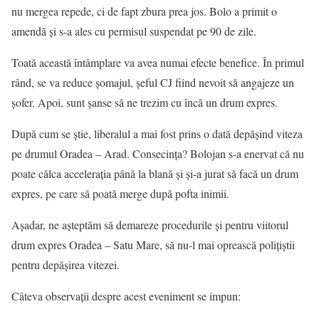
nu mergea repede, ci de fapt zbura prea jos. Bolo a primit o
amendă și s-a ales cu permisul suspendat pe 90 de zile.
Toată această întâmplare va avea numai efecte benefice. În primul
rând, se va reduce șomajul, șeful CJ fiind nevoit să angajeze un
șofer. Apoi, sunt șanse să ne trezim cu încă un drum expres.
După cum se știe, liberalul a mai fost prins o dată depășind viteza
pe drumul Oradea – Arad. Consecința? Bolojan s-a enervat că nu
poate călca accelerația până la blană și și-a jurat să facă un drum
expres, pe care să poată merge după pofta inimii.
Așadar, ne așteptăm să demareze procedurile și pentru viitorul
drum expres Oradea – Satu Mare, să nu-l mai oprească polițiștii
pentru depășirea vitezei.
Câteva observații despre acest eveniment se impun: