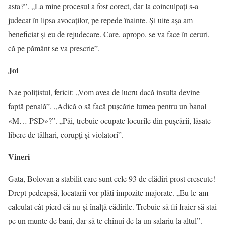
asta?”. „La mine procesul a fost corect, dar la coinculpați s-a
judecat în lipsa avocaților, pe repede înainte. Și uite așa am
beneficiat și eu de rejudecare. Care, apropo, se va face în ceruri,
că pe pământ se va prescrie”.
Joi
Nae polițistul, fericit: „Vom avea de lucru dacă insulta devine
faptă penală”. „Adică o să facă pușcărie lumea pentru un banal
«M… PSD»?”. „Păi, trebuie ocupate locurile din pușcării, lăsate
libere de tâlhari, corupți și violatori”.
Vineri
Gata, Bolovan a stabilit care sunt cele 93 de clădiri prost crescute!
Drept pedeapsă, locatarii vor plăti impozite majorate. „Eu le-am
calculat cât pierd că nu-și înalță cădirile. Trebuie să fii fraier să stai
pe un munte de bani, dar să te chinui de la un salariu la altul”.