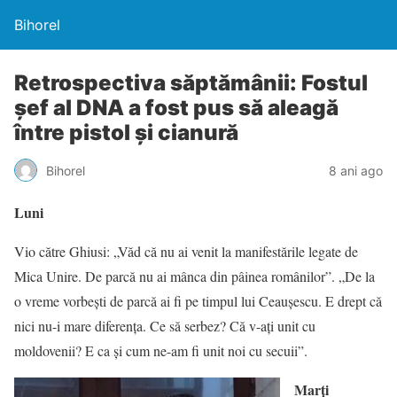
Bihorel
Retrospectiva săptămânii: Fostul
șef al DNA a fost pus să aleagă
între pistol și cianură
Bihorel
8 ani ago
Luni
Vio către Ghiusi: „Văd că nu ai venit la manifestările legate de
Mica Unire. De parcă nu ai mânca din pâinea românilor”. „De la
o vreme vorbești de parcă ai fi pe timpul lui Ceaușescu. E drept că
nici nu-i mare diferența. Ce să serbez? Că v-ați unit cu
moldovenii? E ca și cum ne-am fi unit noi cu secuii”.
Marți