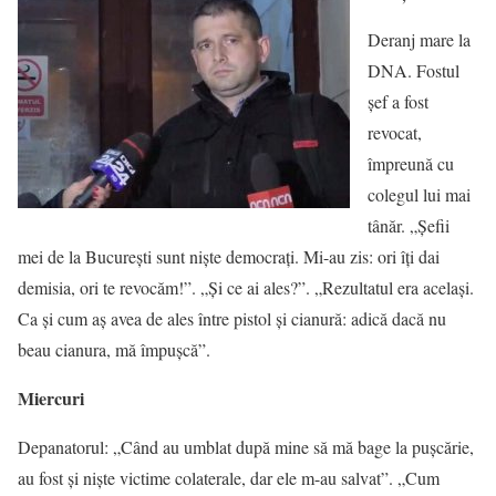
Deranj mare la
DNA. Fostul
șef a fost
revocat,
împreună cu
colegul lui mai
tânăr. „Șefii
mei de la București sunt niște democrați. Mi-au zis: ori îți dai
demisia, ori te revocăm!”. „Și ce ai ales?”. „Rezultatul era același.
Ca și cum aș avea de ales între pistol și cianură: adică dacă nu
beau cianura, mă împușcă”.
Miercuri
Depanatorul: „Când au umblat după mine să mă bage la pușcărie,
au fost și niște victime colaterale, dar ele m-au salvat”. „Cum