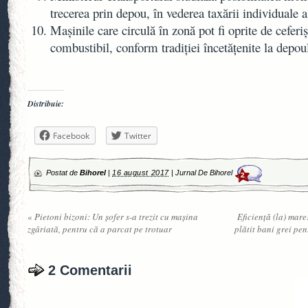
trecerea prin depou, în vederea taxării individuale a
Mașinile care circulă în zonă pot fi oprite de ceferișt
combustibil, conform tradiției încetățenite la depo
Distribuie:
Facebook
Twitter
Postat de
Bihorel
|
16 august 2017
|
Jurnal De Bihorel
2
«
Pietoni bizoni: Un șofer s-a trezit cu mașina
Eficienţă (la) mare
zgâriată, pentru că a parcat pe trotuar
plătit bani grei pe
2 Comentarii