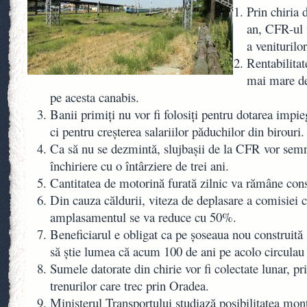
Prin chiria 
an, CFR-ul 
a veniturilor
Rentabilitat
mai mare dec
pe acesta canabis.
Banii primiți nu vor fi folosiți pentru dotarea impie
ci pentru creșterea salariilor păduchilor din birouri.
Ca să nu se dezmintă, slujbașii de la CFR vor semn
închiriere cu o întârziere de trei ani.
Cantitatea de motorină furată zilnic va rămâne cons
Din cauza căldurii, viteza de deplasare a comisiei 
amplasamentul se va reduce cu 50%.
Beneficiarul e obligat ca pe șoseaua nou construită 
să știe lumea că acum 100 de ani pe acolo circulau 
Sumele datorate din chirie vor fi colectate lunar, pri
trenurilor care trec prin Oradea.
Ministerul Transportului studiază posibilitatea mont