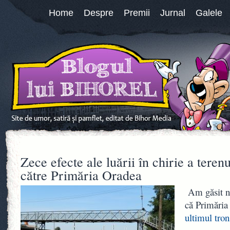
Home
Despre
Premii
Jurnal
Galele
Zece efecte ale luării în chirie a teren
către Primăria Oradea
Am găsit ni
că Primări
ultimul tro