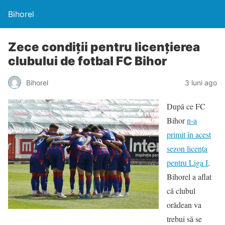
Bihorel
Zece condiții pentru licențierea
clubului de fotbal FC Bihor
Bihorel
3 luni ago
După ce FC
Bihor
n-a
primit în acest
sezon licența
pentru Liga I,
Bihorel a aflat
că clubul
orădean va
trebui să se