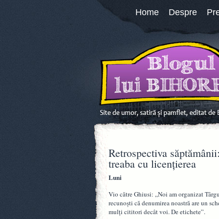
Home
Despre
Pr
Retrospectiva săptămânii:
treaba cu licențierea
Luni
Vio către Ghiusi: „Noi am organizat Târg
recunoști că denumirea noastră are un sch
mulți cititori decât voi. De etichete”.