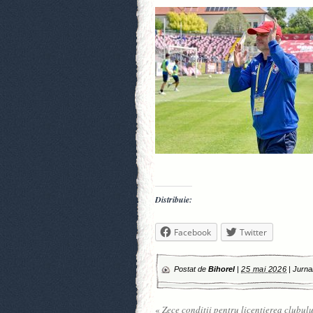
Distribuie:
Facebook
Twitter
Postat de
Bihorel
|
25 mai 2026
|
Jurna
«
Zece condiții pentru licențierea clubulu