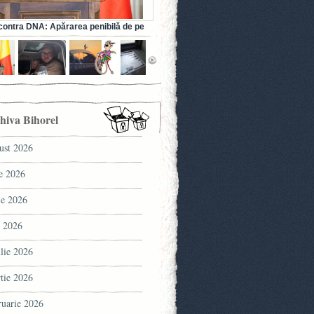
ontra DNA: Apărarea penibilă de pe
a fostului ministru al Sănătății (VIDEO)
hiva Bihorel
ust 2026
ie 2026
ie 2026
 2026
ilie 2026
tie 2026
ruarie 2026