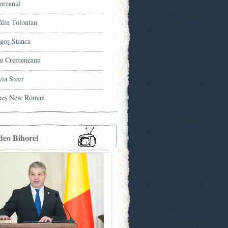
oreanul
ălin Tolontan
goş Stanca
u Cremeneanu
via Steer
mes New Roman
deo Bihorel