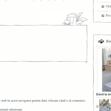
che
Oră
Pro
cel
tra
Fo
Dorel la m
din Ora
l web în acest navigator pentru data viitoare când o să comentez.
ntarii ulterioare.