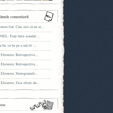
timele comentarii
onora Gal: Cine zice că nu se...
IEL: Fraţi întru scandal:...
a bă, cu ba pe-a mă-tii -...
 Eleonora: Retrospectiva...
 Eleonora: Retrospectiva...
 Eleonora: Stenogramele...
 Eleonora: Zece efecte ale...
tesc