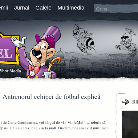
emii
Jurnal
Galele
Multimedia
 Antrenorul echipei de fotbal explică
Bl
ul de Carte Gaudeamus, voi târgul de vin VinlaMal”. „Trebuie să
epsis. Unii au crezut că vin la mall. Oricum, noi am avut mult mai