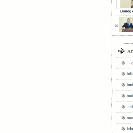
Bodog c
Facebook 
Ar
aug
iul
iun
mai
apr
mar
feb