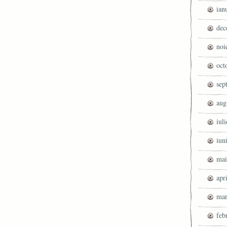
ian
dec
noi
oct
sep
aug
iul
iun
mai
apr
mar
feb