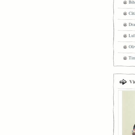
Bih
Căt
Dra
Lul
Oli
Ti
Vi