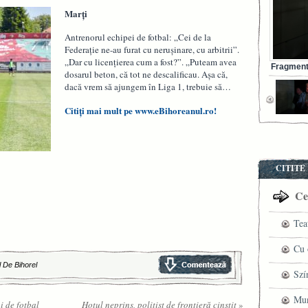
Marți
Antrenorul echipei de fotbal: „Cei de la
Federație ne-au furat cu nerușinare, cu arbitrii”.
„Dar cu licențierea cum a fost?”. „Puteam avea
Fragment 
dosarul beton, că tot ne descalificau. Așa că,
dacă vrem să ajungem în Liga 1, trebuie să…
Citiți mai mult pe www.eBihoreanul.ro!
CITITE
Cel
Tea
pre
Cu 
l De Bihorel
VI
fil
Szí
ved
mag
Mun
i de fotbal
Hoțul neprins, polițist de frontieră cinstit
»