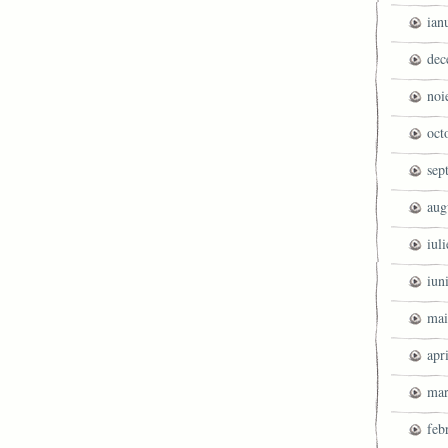
ian
dec
noi
oct
sep
aug
iul
iun
mai
apr
mar
feb