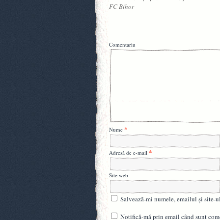
FC Bihor
Comentariu
*
Nume
*
Adresă de e-mail
Site web
Salvează-mi numele, emailul și site-u
Notifică-mă prin email când sunt come