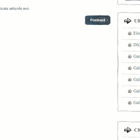
cate articole noi.
Ul
Ele
DAN
Gat
Gal
Gal
Gal
Gal
Ci