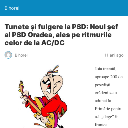
Bihorel
Tunete şi fulgere la PSD: Noul şef
al PSD Oradea, ales pe ritmurile
celor de la AC/DC
Bihorel
11 ani ago
Joia trecută,
aproape 200 de
pesedişti
orădeni s-au
adunat la
Primărie pentru
a-l „alege” în
fruntea