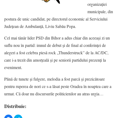
organizaţiei
municipale, din
postura de unic candidat, pe directorul economic al Serviciului
Judeţean de Ambulanţă, Liviu Sabău Popa.
Cel mai tânăr lider PSD din Bihor a adus chiar din aceeaşi zi un
suflu nou în partid: imnul de debut şi de final al conferinţei de
alegeri a fost celebra piesă rock „Thunderstruck” de la AC/DC,
care i-a trezit din amorţeală şi pe seniorii partidului prezenţi la
eveniment.
Plină de tunete şi fulgere, melodia a fost parcă şi prezicătoare
pentru ruperea de nori ce s-a lăsat peste Oradea în noaptea care a
urmat. Că doar nu discursurile politicienilor au atras urgia…
Distribuie: