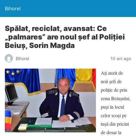
Bihorel
Spălat, reciclat, avansat: Ce
„palmares” are noul şef al Poliţiei
Beiuş, Sorin Magda
Bihorel
10 ani ago
Aţi auzit de
noii şefi de
poliţie de prin
zona Beiuşului,
puşi în locul
celor scoşi pe
tuşă din pricini
de dosar la