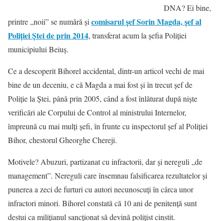
DNA? Ei bine,
comisarul şef Sorin Magda, şef al
printre „noii” se numără şi
Poliţiei Ştei de prin 2014
, transferat acum la şefia Poliţiei
municipiului Beiuş.
Ce a descoperit Bihorel accidental, dintr-un articol vechi de mai
bine de un deceniu, e că Magda a mai fost şi în trecut şef de
Poliţie la Ştei, până prin 2005, când a fost înlăturat după nişte
verificări ale Corpului de Control al ministrului Internelor,
împreună cu mai mulţi şefi, în frunte cu inspectorul şef al Poliţiei
Bihor, chestorul Gheorghe Chereji.
Motivele? Abuzuri, partizanat cu infractorii, dar şi nereguli „de
management”. Nereguli care însemnau falsificarea rezultatelor şi
punerea a zeci de furturi cu autori necunoscuţi în cârca unor
infractori minori. Bihorel constată că 10 ani de penitență sunt
destui ca milițianul sancționat să devină polițist cinstit.