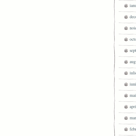
ian
dec
noi
oct
sep
aug
iul
iun
mai
apr
mar
feb