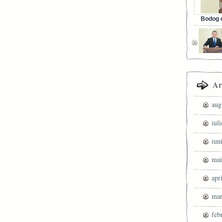
Bodog c
Facebook 
Ar
aug
iul
iun
mai
apr
mar
feb