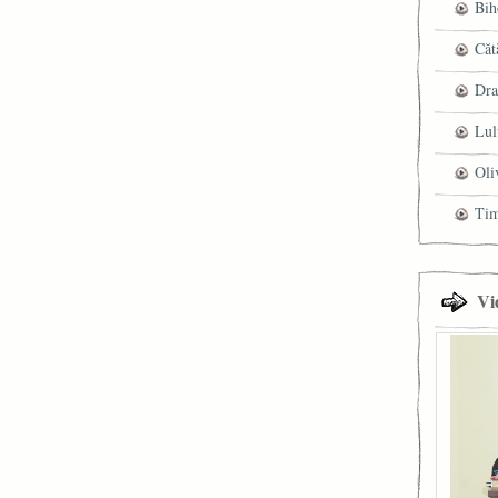
Bih
Căt
Dra
Lul
Oli
Ti
Vi