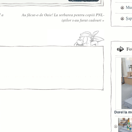
Mun
l a
Au făcut-o de Oaie! La serbarea pentru copiii PNL-
che
Șap
iştilor s-au furat cadouri
»
cen
Fo
Dorel la m
din Ora