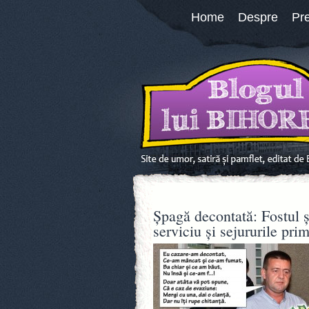
Home
Despre
Pr
Şpagă decontată: Fostul ş
serviciu şi sejururile pri