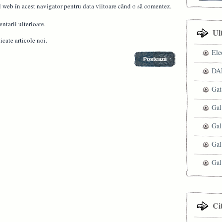
l web în acest navigator pentru data viitoare când o să comentez.
ntarii ulterioare.
Ul
cate articole noi.
Ele
DAN
Gat
Gal
Gal
Gal
Gal
Ci