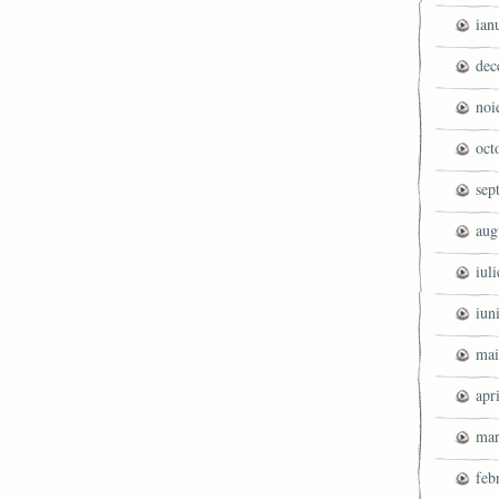
ian
dec
noi
oct
sep
aug
iul
iun
mai
apr
mar
feb