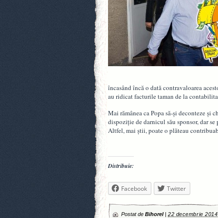
încasând încă o dată contravaloarea acest
au ridicat facturile taman de la contabilitat
Mai rămânea ca Popa să-şi deconteze şi che
dispoziţie de darnicul său sponsor, dar se 
Altfel, mai ştii, poate o plăteau contribuabi
Distribuie:
Facebook
Twitter
Postat de
Bihorel
|
22 decembrie 2014