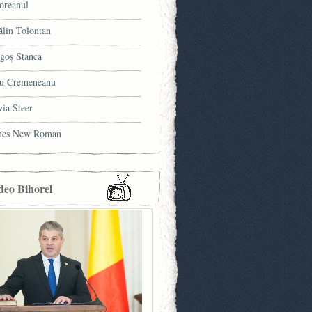
oreanul
ălin Tolontan
goş Stanca
u Cremeneanu
via Steer
mes New Roman
deo Bihorel