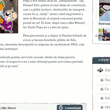
Popa a fost turnat chiar de „întreţinătorul” său,
Dorinel Edu, patron al unei firme de construcţii,
care i-a plătit inclusiv cheltuielile de transport,
cazare ba şi „fetiţe” atunci când magistratul a
mers la Bucureşti să susţină concursul pentru
postul de şef. Ei bine, după cum a aflat Bihorel,
Retrosp
lui Vasile Popa nu i-a fost de ajuns.
Bunul s
Prim-procurorul şi-a depus la Parchet biletele de
avion şi factura hotelului plătite de Edu,
ora, chestiune descoperită cu stupoare de anchetatorii DNA, care
ea instituţiei.
ltuiala pentru serviciile sexuale oferite de dama pusă la
CITITE
pare că respectiva nu a emis chitanţă pentru activitatea prestată.
lii şi pe asta!
Cel
Tea
pre
Cu 
VI
fil
Szí
ved
mag
Oră
|
Blitz Bihorel