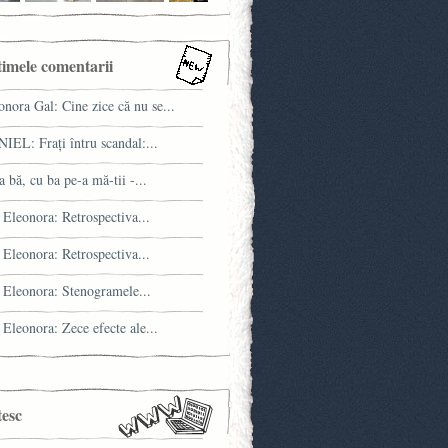
timele comentarii
onora Gal: Cine zice că nu se...
IEL: Fraţi întru scandal:...
a bă, cu ba pe-a mă-tii -...
 Eleonora: Retrospectiva...
 Eleonora: Retrospectiva...
 Eleonora: Stenogramele...
 Eleonora: Zece efecte ale...
tesc