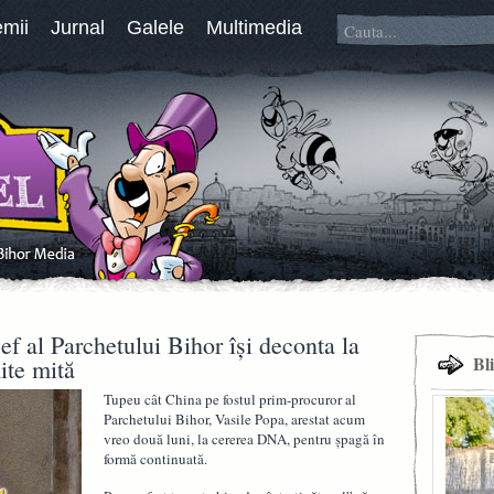
emii
Jurnal
Galele
Multimedia
ef al Parchetului Bihor îşi deconta la
Bl
mite mită
Tupeu cât China pe fostul prim-procuror al
Parchetului Bihor, Vasile Popa, arestat acum
vreo două luni, la cererea DNA, pentru şpagă în
formă continuată.