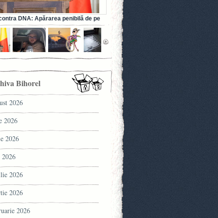
ontra DNA: Apărarea penibilă de pe
a fostului ministru al Sănătății (VIDEO)
hiva Bihorel
ust 2026
ie 2026
ie 2026
 2026
ilie 2026
tie 2026
ruarie 2026