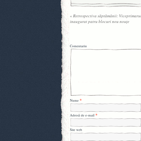
«
Retrospectiva săptămânii: Viceprimaru
inaugurat patru blocuri nou nouţe
Comentariu
*
Nume
*
Adresă de e-mail
Site web