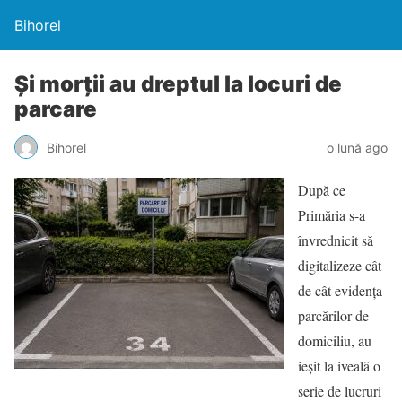
Bihorel
Și morții au dreptul la locuri de
parcare
Bihorel
o lună ago
După ce
Primăria s-a
învrednicit să
digitalizeze cât
de cât evidența
parcărilor de
domiciliu, au
ieșit la iveală o
serie de lucruri