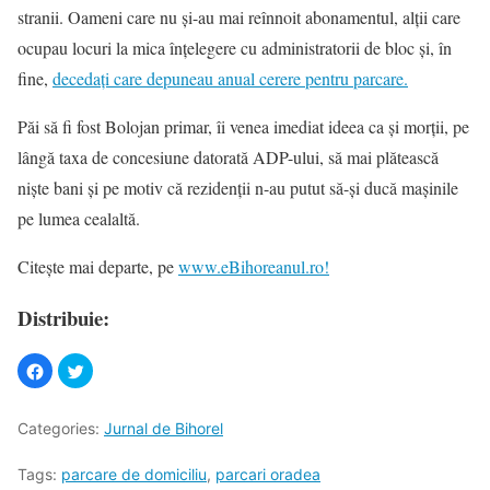
stranii. Oameni care nu și-au mai reînnoit abonamentul, alții care
ocupau locuri la mica înțelegere cu administratorii de bloc și, în
fine,
decedați care depuneau anual cerere pentru parcare.
Păi să fi fost Bolojan primar, îi venea imediat ideea ca și morții, pe
lângă taxa de concesiune datorată ADP-ului, să mai plătească
niște bani și pe motiv că rezidenții n-au putut să-și ducă mașinile
pe lumea cealaltă.
Citește mai departe, pe
www.eBihoreanul.ro!
Distribuie:
Categories:
Jurnal de Bihorel
Tags:
parcare de domiciliu
,
parcari oradea