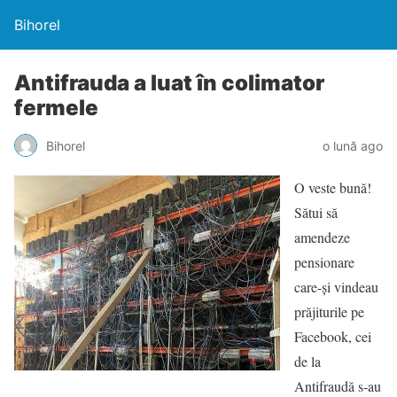
Bihorel
Antifrauda a luat în colimator
fermele
Bihorel
o lună ago
O veste bună!
Sătui să
amendeze
pensionare
care-și vindeau
prăjiturile pe
Facebook, cei
de la
Antifraudă s-au