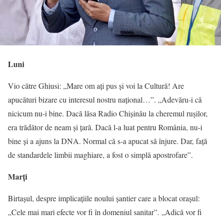
Luni
Vio către Ghiusi: „Mare om ați pus și voi la Cultură! Are
apucături bizare cu interesul nostru național…”. „Adevăru-i că
nicicum nu-i bine. Dacă lăsa Radio Chișinău la cheremul rușilor,
era trădător de neam și țară. Dacă l-a luat pentru România, nu-i
bine și a ajuns la DNA. Normal că s-a apucat să înjure. Dar, față
de standardele limbii maghiare, a fost o simplă apostrofare”.
Marți
Birtașul, despre implicațiile noului șantier care a blocat orașul:
„Cele mai mari efecte vor fi în domeniul sanitar”. „Adică vor fi