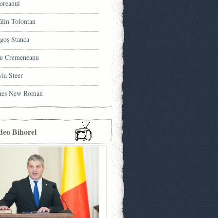
oreanul
ălin Tolontan
goş Stanca
u Cremeneanu
via Steer
mes New Roman
deo Bihorel