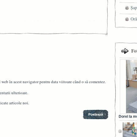
mag
Șap
cen
Oră
Fo
l web în acest navigator pentru data viitoare când o să comentez.
ntarii ulterioare.
cate articole noi.
Dorel la m
din Ora