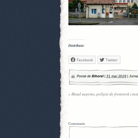
Distribuie:
Facebook
Twitter
Postat de
Bihorel
|
31 mai 2026
|
Jurna
«
Hoțul neprins, polițist de frontieră cinst
Comentariu