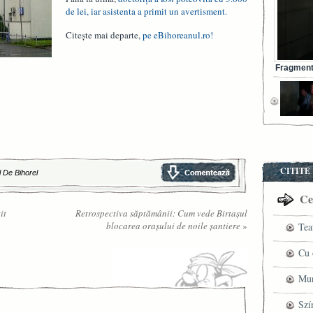
de lei, iar asistenta a primit un avertisment.
Citește mai departe,
pe eBihoreanul.ro!
Fragment 
CITITE
l De Bihorel
Cel
it
Retrospectiva săptămânii: Cum vede Birtașul
blocarea orașului de noile șantiere
»
Tea
pre
Cu 
VI
fil
Mun
ved
che
Szí