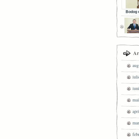
Bodog c
Facebook 
Ar
aug
iul
iun
mai
apr
mar
feb