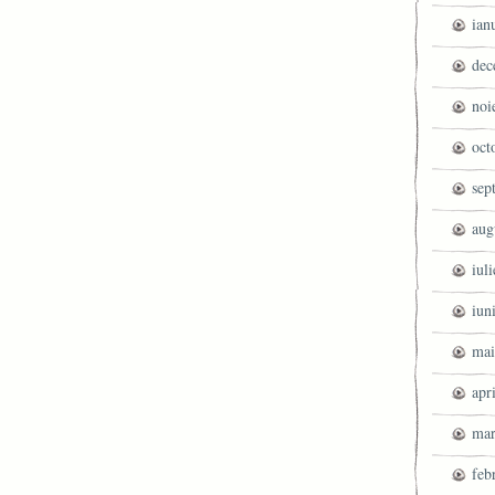
ian
dec
noi
oct
sep
aug
iul
iun
mai
apr
mar
feb