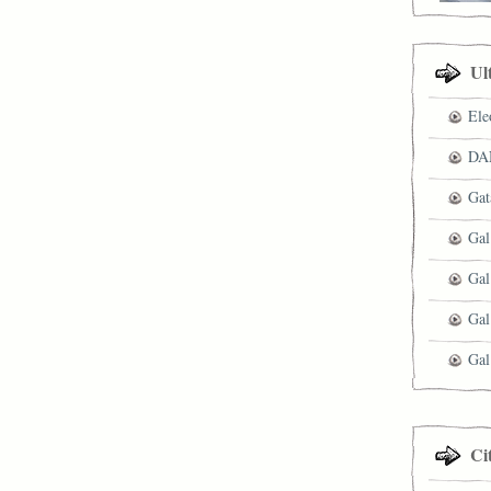
Ul
Ele
DAN
Gat
Gal
Gal
Gal
Gal
Ci