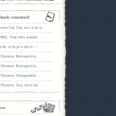
timele comentarii
onora Gal: Cine zice că nu se...
IEL: Fraţi întru scandal:...
a bă, cu ba pe-a mă-tii -...
 Eleonora: Retrospectiva...
 Eleonora: Retrospectiva...
 Eleonora: Stenogramele...
 Eleonora: Zece efecte ale...
tesc