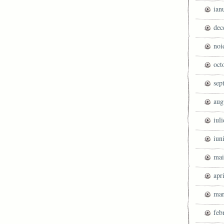
ian
dec
noi
oct
sep
aug
iul
iun
mai
apr
mar
feb