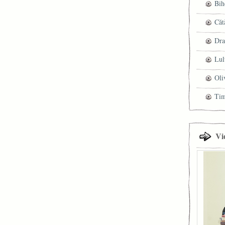
Bih
Căt
Dra
Lul
Oli
Ti
Vi