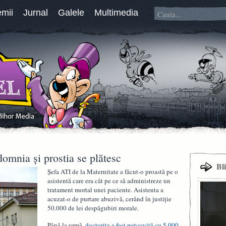
emii
Jurnal
Galele
Multimedia
omnia și prostia se plătesc
Bl
Șefa ATI de la Maternitate a făcut-o proastă pe o
asistentă care era cât pe ce să administreze un
tratament mortal unei paciente. Asistenta a
acuzat-o de purtare abuzivă, cerând în justiție
50.000 de lei despăgubiri morale.
Până la urmă,
doctorița a fost potcovită cu 5.000