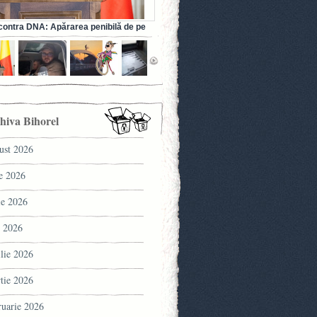
ontra DNA: Apărarea penibilă de pe
a fostului ministru al Sănătății (VIDEO)
hiva Bihorel
ust 2026
ie 2026
ie 2026
 2026
ilie 2026
tie 2026
ruarie 2026