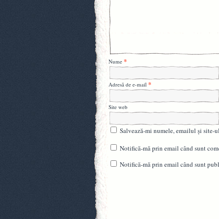
*
Nume
*
Adresă de e-mail
Site web
Salvează-mi numele, emailul și site-u
Notifică-mă prin email când sunt come
Notifică-mă prin email când sunt publi