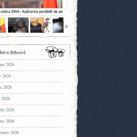
ontra DNA: Apărarea penibilă de pe
a fostului ministru al Sănătății (VIDEO)
hiva Bihorel
ust 2026
ie 2026
ie 2026
 2026
ilie 2026
tie 2026
ruarie 2026