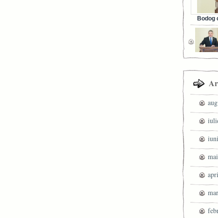
Bodog c
Facebook 
Ar
aug
iul
iun
mai
apr
mar
feb