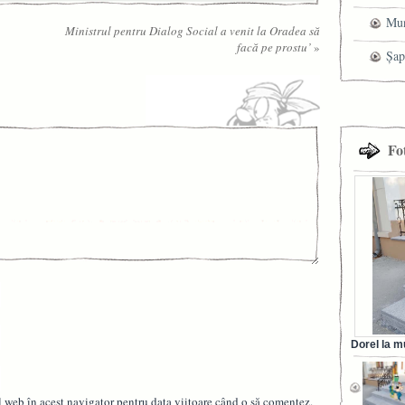
Mun
Ministrul pentru Dialog Social a venit la Oradea să
facă pe prostu’
»
che
Șap
cen
Fo
Dorel la m
din Ora
l web în acest navigator pentru data viitoare când o să comentez.