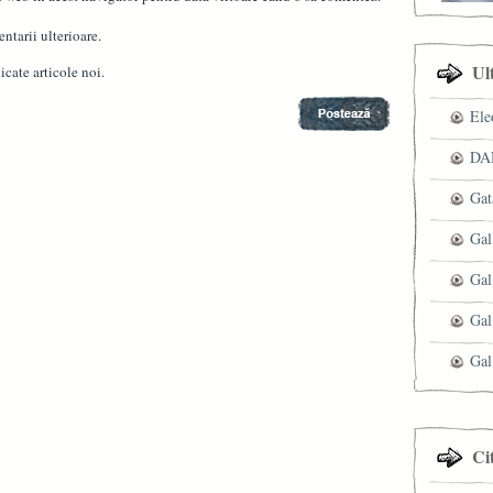
ntarii ulterioare.
Ul
cate articole noi.
Ele
DAN
Gat
Gal
Gal
Gal
Gal
Ci