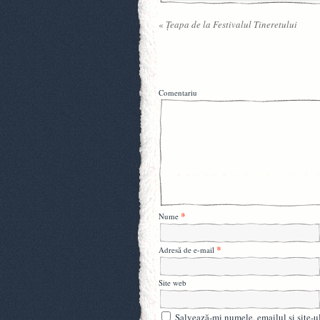
«
Ţeapa de la Festivalul Tineretului
Comentariu
*
Nume
*
Adresă de e-mail
Site web
Salvează-mi numele, emailul și site-u