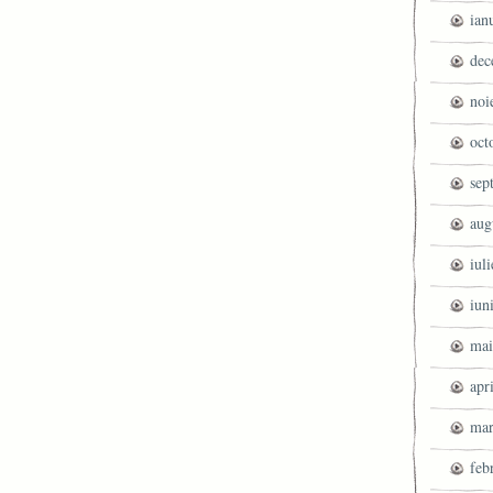
ian
dec
noi
oct
sep
aug
iul
iun
mai
apr
mar
feb