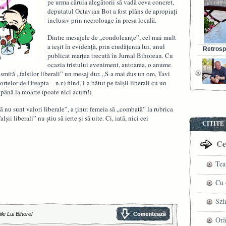
pe urma căruia alegătorii să vadă ceva concret,
deputatul Octavian Bot a fost plâns de apropiaţi
inclusiv prin necroloage în presa locală.
Dintre mesajele de „condoleanţe”, cel mai mult
a ieşit în evidenţă, prin ciudăţenia lui, unul
Retrosp
publicat marţea trecută în Jurnal Bihorean. Cu
Bunul s
ocazia tristului eveniment, autoarea, o anume
smită „falşilor liberali” un mesaj dur. „S-a mai dus un om, Tavi
ţelor de Dreapta – n.r.) fiind, i-a bătut pe falşii liberali cu un
t până la moarte (poate nici acum!).
nu sunt valori liberale”, a ţinut femeia să „combată” la rubrica
ii liberali” nu ştiu să ierte şi să uite. Ci, iată, nici cei
CITITE
Cel
Tea
pre
Cu 
VI
fil
Szí
ile Lui Bihorel
ved
mag
Oră