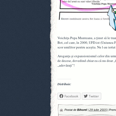
Voichiţa Popa Munteanu, a ţinut să le tran
Bot, cel care, în 2000, UFD-ist (Uniunea For
scor umilitor pentru aceştia. Nu l-au ierta
Aroganţa şi expansionismul celor din urmă 
de decese, dovedind chiar ea că nu doar „falş
„adevăraţi”!
Distribuie:
Facebook
Twitter
Postat de
Bihorel
|
29 iulie 2015
|
Premi