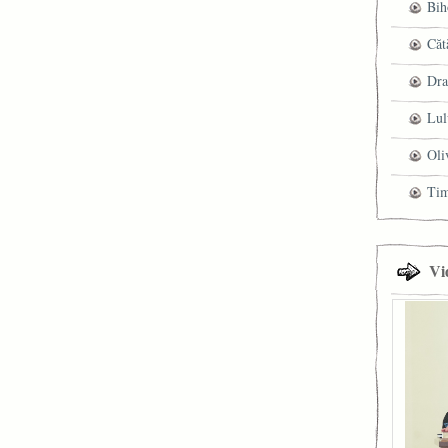
Bih
Căt
Dra
Lul
Oli
Ti
Vi