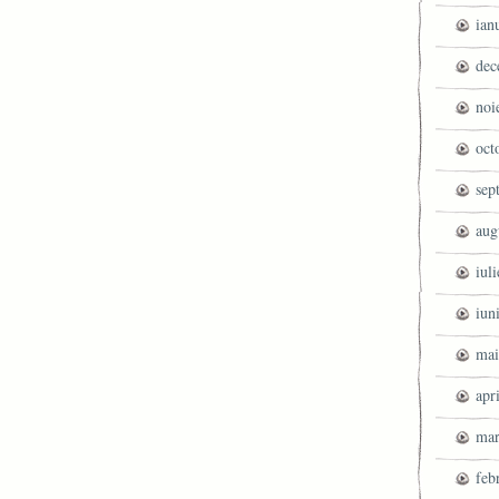
ian
dec
noi
oct
sep
aug
iul
iun
mai
apr
mar
feb