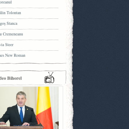
oreanul
ălin Tolontan
goş Stanca
u Cremeneanu
via Steer
mes New Roman
deo Bihorel