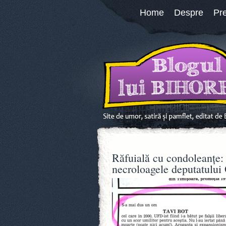
Home
Despre
Pr
Răfuială cu condoleanţe: M
necroloagele deputatului