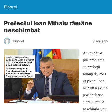
Bihorel
Prefectul Ioan Mihaiu rămâne
neschimbat
Bihorel
7 ani ago
Acum că s-a
pus problema
ca prefecții
numiți de PSD
să plece, Ioan
Mihaiu a avut o
poziție foarte
clară. Omul e
neschimbat, nu