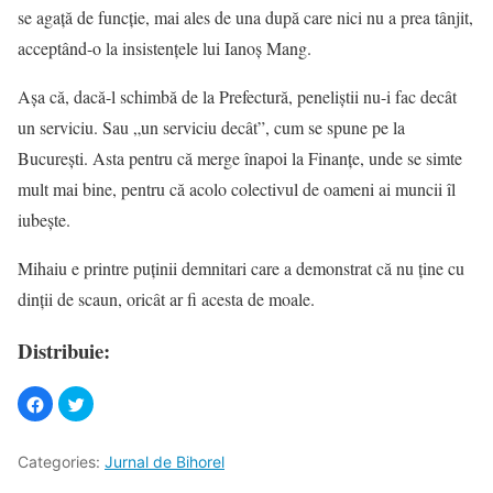
se agață de funcție, mai ales de una după care nici nu a prea tânjit,
acceptând-o la insistențele lui Ianoș Mang.
Așa că, dacă-l schimbă de la Prefectură, peneliștii nu-i fac decât
un serviciu. Sau „un serviciu decât”, cum se spune pe la
București. Asta pentru că merge înapoi la Finanțe, unde se simte
mult mai bine, pentru că acolo colectivul de oameni ai muncii îl
iubește.
Mihaiu e printre puținii demnitari care a demonstrat că nu ține cu
dinții de scaun, oricât ar fi acesta de moale.
Distribuie:
Categories:
Jurnal de Bihorel