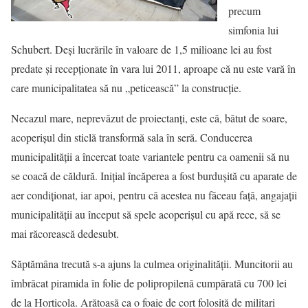
precum
simfonia lui
Schubert. Deşi lucrările în valoare de 1,5 milioane lei au fost
predate şi recepţionate în vara lui 2011, aproape că nu este vară în
care municipalitatea să nu „peticească” la construcţie.
Necazul mare, neprevăzut de proiectanţi, este că, bătut de soare,
acoperişul din sticlă transformă sala în seră. Conducerea
municipalităţii a încercat toate variantele pentru ca oamenii să nu
se coacă de căldură. Iniţial încăperea a fost burduşită cu aparate de
aer condiţionat, iar apoi, pentru că acestea nu făceau faţă, angajaţii
municipalităţii au început să spele acoperişul cu apă rece, să se
mai răcorească dedesubt.
Săptămâna trecută s-a ajuns la culmea originalităţii. Muncitorii au
îmbrăcat piramida în folie de polipropilenă cumpărată cu 700 lei
de la Horticola. Arătoasă ca o foaie de cort folosită de militari