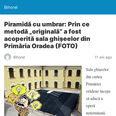
Bihorel
Piramidă cu umbrar: Prin ce
metodă „originală” a fost
acoperită sala ghişeelor din
Primăria Oradea (FOTO)
Bihorel
11 ani ago
Sala ghişeelor
din curtea
Primăriei
orădene începe
să aducă a
operă
neterminată,