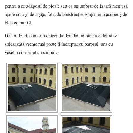
pentru a se adăposti de ploaie sau ca un umbrar de la ţară menit să
apere cosaşii de arşiţă, folia dă construcţiei graţia unui acoperiş de
bloc comunist.
Dar, în fond, conform obiceiului locului, nimic nu e definitiv
stricat câtă vreme mai poate fi îndreptat cu barosul, uns cu
vaselină ori legat cu sârmă…