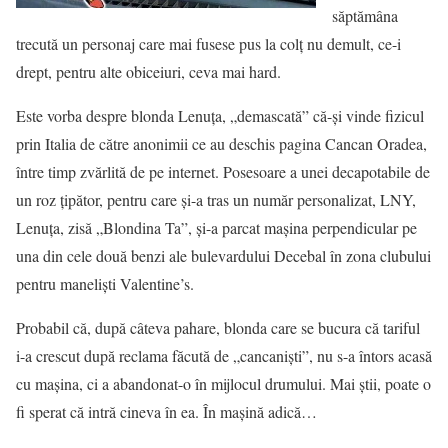
săptămâna
trecută un personaj care mai fusese pus la colţ nu demult, ce-i
drept, pentru alte obiceiuri, ceva mai hard.
Este vorba despre blonda Lenuţa, „demascată” că-şi vinde fizicul
prin Italia de către anonimii ce au deschis pagina Cancan Oradea,
între timp zvărlită de pe internet. Posesoare a unei decapotabile de
un roz ţipător, pentru care şi-a tras un număr personalizat, LNY,
Lenuţa, zisă „Blondina Ta”, şi-a parcat maşina perpendicular pe
una din cele două benzi ale bulevardului Decebal în zona clubului
pentru manelişti Valentine’s.
Probabil că, după câteva pahare, blonda care se bucura că tariful
i-a crescut după reclama făcută de „cancanişti”, nu s-a întors acasă
cu maşina, ci a abandonat-o în mijlocul drumului. Mai ştii, poate o
fi sperat că intră cineva în ea. În maşină adică…