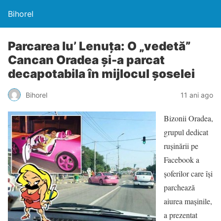
Bihorel
Parcarea lu’ Lenuţa: O „vedetă”
Cancan Oradea şi-a parcat
decapotabila în mijlocul şoselei
Bihorel
11 ani ago
Bizonii Oradea,
grupul dedicat
ruşinării pe
Facebook a
şoferilor care îşi
parchează
aiurea maşinile,
a prezentat