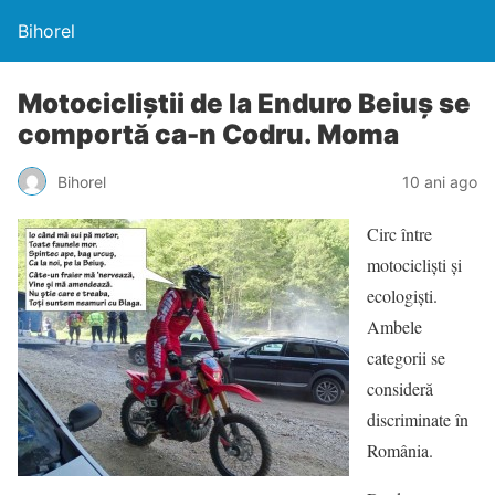
Bihorel
Motocicliştii de la Enduro Beiuş se
comportă ca-n Codru. Moma
Bihorel
10 ani ago
Circ între
motociclişti şi
ecologişti.
Ambele
categorii se
consideră
discriminate în
România.