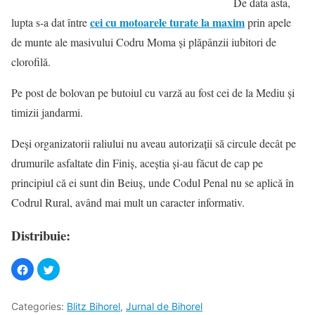
De data asta,
cei cu motoarele turate la maxim
lupta s-a dat între
prin apele
de munte ale masivului Codru Moma şi plăpânzii iubitori de
clorofilă.
Pe post de bolovan pe butoiul cu varză au fost cei de la Mediu şi
timizii jandarmi.
Deşi organizatorii raliului nu aveau autorizaţii să circule decât pe
drumurile asfaltate din Finiş, aceştia şi-au făcut de cap pe
principiul că ei sunt din Beiuş, unde Codul Penal nu se aplică în
Codrul Rural, având mai mult un caracter informativ.
Distribuie:
Categories:
Blitz Bihorel
,
Jurnal de Bihorel